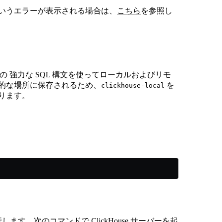
いというエラーが表示される場合は、
こちら
を参照し
se の 強力な SQL 構文を使ってローカルおよびリモ
的な場所に保存されるため、
を
clickhouse-local
ります。
します。次のコマンドで ClickHouse サーバーを起