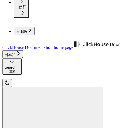
移行
日本語
ClickHouse Documentation
home page
日本語
Search...
⌘
K