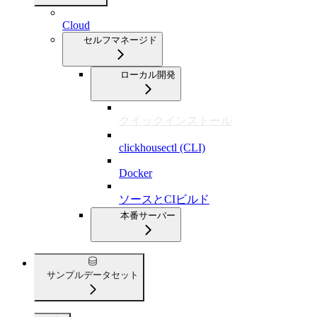
Cloud
セルフマネージド
ローカル開発
クイックインストール
clickhousectl (CLI)
Docker
ソースとCIビルド
本番サーバー
サンプルデータセット