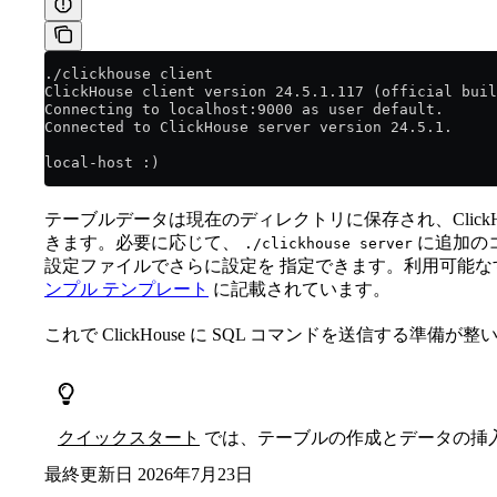
./clickhouse client
ClickHouse client version 24.5.1.117 (official buil
Connecting to localhost:9000 as user default.
Connected to ClickHouse server version 24.5.1.
local-host :)
テーブルデータは現在のディレクトリに保存され、ClickH
きます。必要に応じて、
に追加の
./clickhouse server
設定ファイルでさらに設定を 指定できます。利用可能な
ンプル テンプレート
に記載されています。
これで ClickHouse に SQL コマンドを送信する準備が
クイックスタート
では、テーブルの作成とデータの挿
最終更新日
2026年7月23日