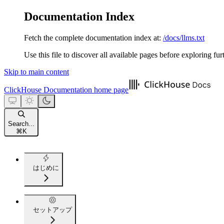
Documentation Index
Fetch the complete documentation index at:
/docs/llms.txt
Use this file to discover all available pages before exploring fur
Skip to main content
ClickHouse Documentation
home page
Search...
⌘
K
はじめに
セットアップ