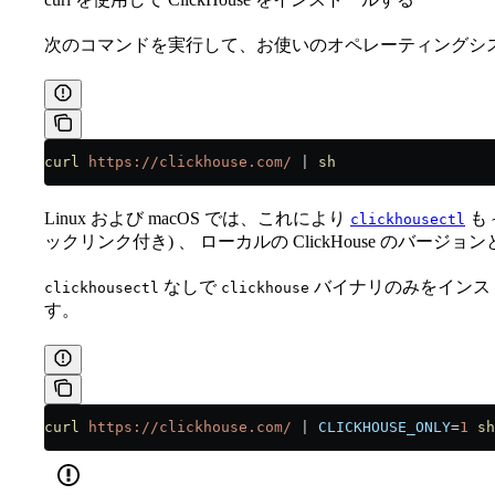
次のコマンドを実行して、お使いのオペレーティングシ
curl
 https://clickhouse.com/
 |
 sh
Linux および macOS では、これにより
も
clickhousectl
ックリンク付き) 、 ローカルの ClickHouse のバ
なしで
バイナリのみをインス
clickhousectl
clickhouse
す。
curl
 https://clickhouse.com/
 |
 CLICKHOUSE_ONLY
=
1
 sh