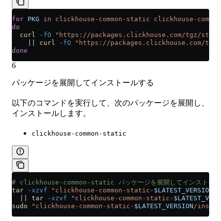
for
 PKG
 in
 clickhouse-common-static
 clickhouse-common
do
  curl
 -fO
 "https://packages.clickhouse.com/tgz/stabl
    ||
 curl
 -fO
 "https://packages.clickhouse.com/tgz/
done
6
パッケージを展開してインストールする
以下のコマンドを実行して、次のパッケージを展開し、
インストールします。
clickhouse-common-static
# clickhouse-common-static パッケージを展開してインストール
tar
 -xzvf
 "clickhouse-common-static-
$LATEST_VERSION
-$
  ||
 tar
 -xzvf
 "clickhouse-common-static-
$LATEST_VERS
sudo
 "clickhouse-common-static-
$LATEST_VERSION
/instal