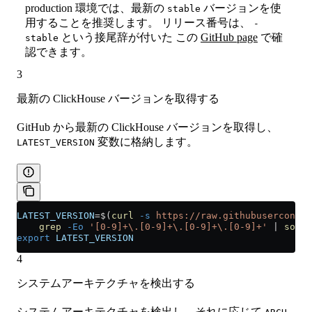
production 環境では、最新の
バージョンを使
stable
用することを推奨します。 リリース番号は、
-
という接尾辞が付いた この
GitHub page
で確
stable
認できます。
3
最新の ClickHouse バージョンを取得する
GitHub から最新の ClickHouse バージョンを取得し、
変数に格納します。
LATEST_VERSION
LATEST_VERSION
=
$(
curl
 -s
 https://raw.githubuserconte
    grep
 -Eo
 '[0-9]+\.[0-9]+\.[0-9]+\.[0-9]+'
 |
 sort
 
export
 LATEST_VERSION
4
システムアーキテクチャを検出する
システムアーキテクチャを検出し、それに応じて