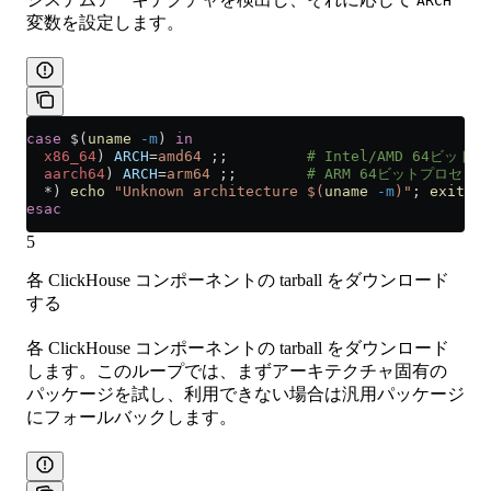
ARCH
変数を設定します。
case
 $(
uname
 -m
) 
in
  x86_64
)
 ARCH
=
amd64
 ;;         
# Intel/AMD 64ビッ
  aarch64
)
 ARCH
=
arm64
 ;;        
# ARM 64ビットプロセッ
  *)
 echo
 "Unknown architecture $(
uname
 -m
)"
; 
exit
 1
 
esac
5
各 ClickHouse コンポーネントの tarball をダウンロード
する
各 ClickHouse コンポーネントの tarball をダウンロード
します。このループでは、まずアーキテクチャ固有の
パッケージを試し、利用できない場合は汎用パッケージ
にフォールバックします。