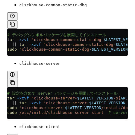
clickhouse-common-static-dbg
# デバッグシンボルパッケージを展開してインストール
tar
 -xzvf
 "clickhouse-common-static-dbg-
$LATEST_VERSI
  ||
 tar
 -xzvf
 "clickhouse-common-static-dbg-
$LATEST_
sudo
 "clickhouse-common-static-dbg-
$LATEST_VERSION
/in
clickhouse-server
# 設定を含めて server パッケージを展開してインストール
tar
 -xzvf
 "clickhouse-server-
$LATEST_VERSION
-${
ARCH
}.
  ||
 tar
 -xzvf
 "clickhouse-server-
$LATEST_VERSION
.tgz
sudo
 "clickhouse-server-
$LATEST_VERSION
/install/doins
sudo
 /etc/init.d/clickhouse-server
 start
  # server 
clickhouse-client