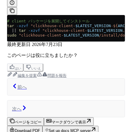
# client パッケージを展開してインストール
tar
 -xzvf
 "clickhouse-client-
$LATEST_VERSION
-${
ARCH
}.
  ||
 tar
 -xzvf
 "clickhouse-client-
$LATEST_VERSION
.tgz
sudo
 "clickhouse-client-
$LATEST_VERSION
/install/doins
最終更新日
2026年7月23日
このページは役に立ちましたか？
はい
いいえ
編集を提案
問題を報告
前へ
次へ
ページをコピー
マークダウンで表示
Download PDF
Set up docs MCP server