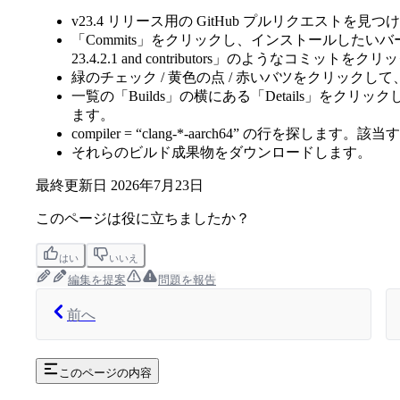
v23.4 リリース用の GitHub プルリクエストを見つ
「Commits」をクリックし、インストールしたいバージョンに対応す
23.4.2.1 and contributors」のようなコミットを
緑のチェック / 黄色の点 / 赤いバツをクリックし
一覧の「Builds」の横にある「Details」をク
ます。
compiler = “clang-*-aarch64” の行を探し
それらのビルド成果物をダウンロードします。
最終更新日
2026年7月23日
このページは役に立ちましたか？
はい
いいえ
編集を提案
問題を報告
前へ
このページの内容