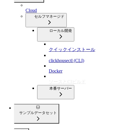
Cloud
セルフマネージド
ローカル開発
クイックインストール
clickhousectl (CLI)
Docker
ソースとCIビルド
本番サーバー
サンプルデータセット