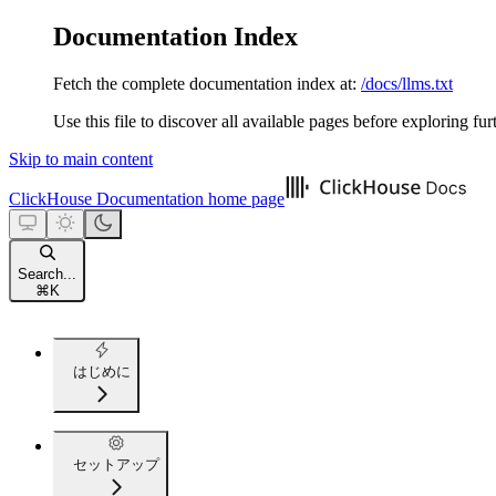
Documentation Index
Fetch the complete documentation index at:
/docs/llms.txt
Use this file to discover all available pages before exploring fur
Skip to main content
ClickHouse Documentation
home page
Search...
⌘
K
はじめに
セットアップ