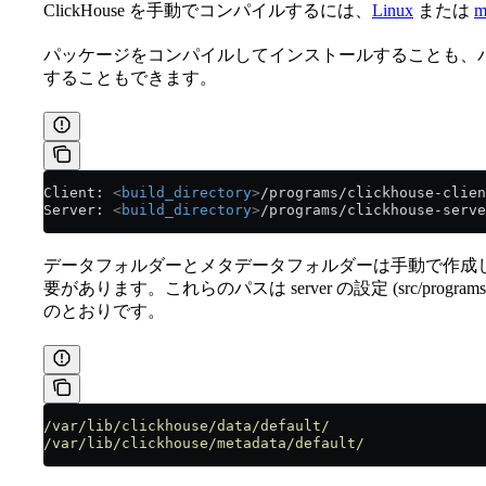
ClickHouse を手動でコンパイルするには、
Linux
または
m
パッケージをコンパイルしてインストールすることも、
することもできます。
Client: 
<
build_directory
>
/programs/clickhouse-clien
Server: 
<
build_directory
>
/programs/clickhouse-serve
データフォルダーとメタデータフォルダーは手動で作成
要があります。これらのパスは server の設定 (src/programs
のとおりです。
/var/lib/clickhouse/data/default/
/var/lib/clickhouse/metadata/default/