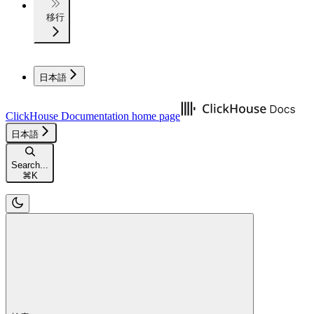
移行
日本語
ClickHouse Documentation
home page
日本語
Search...
⌘
K