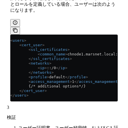
とロールを定義している場合、ユーザーは次のよう
になります。
<
users
>
    <
cert_user
>
        <
ssl_certificates
>
            <
common_name
>
chnode1.marsnet.local:cert
        </
ssl_certificates
>
        <
networks
>
            <
ip
>
::/0
</
ip
>
        </
networks
>
        <
profile
>
default
</
profile
>
        <
access_management
>
1
</
access_management
>
        {/* additional options*/}
    </
cert_user
>
</
users
>
3
検証
ユーザー証明書、ユーザー秘密鍵、および CA 証