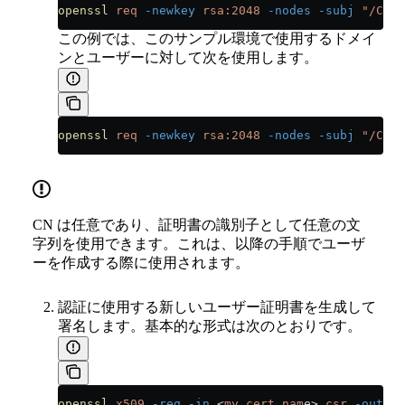
openssl
 req
 -newkey
 rsa:2048
 -nodes
 -subj
 "/CN=<
この例では、このサンプル環境で使用するドメイ
ンとユーザーに対して次を使用します。
openssl
 req
 -newkey
 rsa:2048
 -nodes
 -subj
 "/CN=c
CN は任意であり、証明書の識別子として任意の文
字列を使用できます。これは、以降の手順でユーザ
ーを作成する際に使用されます。
認証に使用する新しいユーザー証明書を生成して
署名します。基本的な形式は次のとおりです。
openssl
 x509
 -req
 -in
 <
my_cert_nam
e
>
.csr
 -out
 <
m