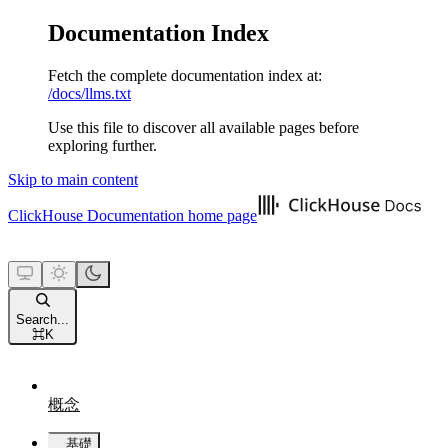
Documentation Index
Fetch the complete documentation index at:
/docs/llms.txt
Use this file to discover all available pages before
exploring further.
Skip to main content
ClickHouse Documentation
home page
Search...
⌘
K
概念
基礎