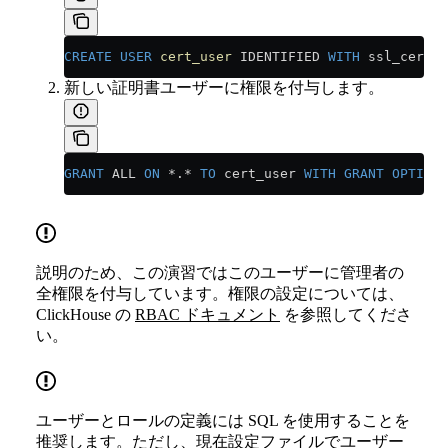
CREATE
 USER
 cert_user
 IDENTIFIED 
WITH
 ssl_certif
新しい証明書ユーザーに権限を付与します。
GRANT
 ALL 
ON
 *
.
*
 TO
 cert_user 
WITH
 GRANT
 OPTION
;
説明のため、この演習ではこのユーザーに管理者の
全権限を付与しています。権限の設定については、
ClickHouse の
RBAC ドキュメント
を参照してくださ
い。
ユーザーとロールの定義には SQL を使用することを
推奨します。ただし、現在設定ファイルでユーザー