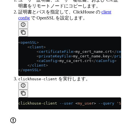
明書をリモートノードにコピーします。
証明書とパスを指定して、ClickHouse の
client
config
で OpenSSL を設定します。
<
openSSL
>
    <
client
>
        <
certificateFile
>
my_cert_name.crt
</
certi
        <
privateKeyFile
>
my_cert_name.key
</
privat
        <
caConfig
>
my_ca_cert.crt
</
caConfig
>
    </
client
>
</
openSSL
>
を実行します。
clickhouse-client
clickhouse-client
 --user
 <
my_use
r
>
 --query
 'SHOW