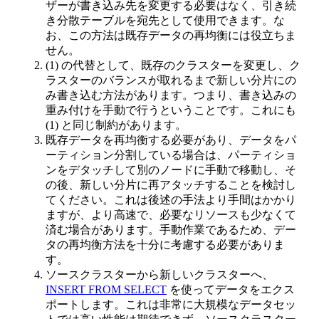
ザーが書き込み先を変更する必要はなく、引き続
き分散テーブルを宛先として使用できます。な
お、この方法は既存データの再均衡には役立ちま
せん。
(1) の代替として、既存のクラスターを変更し、ク
ラスターのバランスが取れるまで新しい分片にの
み書き込む方法があります。つまり、書き込みの
重み付けを手動で行うということです。これにも
(1) と同じ制約があります。
既存データを再均衡する必要があり、データをパ
ーティション分割している場合は、パーティショ
ンをデタッチして別のノードに手動で移動し、そ
の後、新しい分片に再アタッチすることを検討し
てください。これは後述の手法より手間はかかり
ますが、より高速で、必要なリソースも少なくて
済む場合があります。手動作業であるため、デー
タの再均衡方法を十分に考慮する必要がありま
す。
ソースクラスターから新しいクラスターへ、
INSERT FROM SELECT
を使ってデータをエクス
ポートします。これは非常に大規模なデータセッ