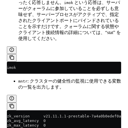
ったく応答しません。
という応答は、サーバ
imok
ーがクォーラムに参加していることを必ずしも意
味せず、サーバープロセスがアクティブで、指定
されたクライアントポートにバインドされている
ことを示すだけです。クォーラムに関する状態や
クライアント接続情報の詳細については、“stat” を
使用してください。
imok
: クラスターの健全性の監視に使用できる変数
mntr
の一覧を出力します。
zk_version      v21.11.1.1-prestable-7a4a0b0edef0ad6e
zk_avg_latency  0
zk_max_latency  0