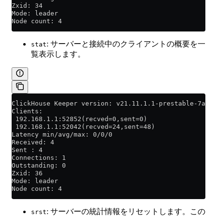
Zxid: 34
Mode: leader
Node count: 4
: サーバーと接続中のクライアントの概要を一
stat
覧表示します。
ClickHouse Keeper version: v21.11.1.1-prestable-7a4a0
Clients:
 192.168.1.1:52852(recved=0,sent=0)
 192.168.1.1:52042(recved=24,sent=48)
Latency min/avg/max: 0/0/0
Received: 4
Sent : 4
Connections: 1
Outstanding: 0
Zxid: 36
Mode: leader
Node count: 4
: サーバーの統計情報をリセットします。この
srst