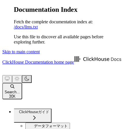
Documentation Index
Fetch the complete documentation index at:
/docs/llms.txt
Use this file to discover all available pages before
exploring further.
Skip to main content
ClickHouse Documentation
home page
Search...
⌘
K
ClickHouseガイド
データフォーマット