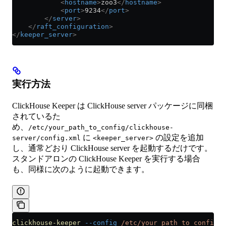
            <
hostname
>
zoo3
</
hostname
>
            <
port
>
9234
</
port
>
        </
server
>
    </
raft_configuration
>
</
keeper_server
>
実行方法
ClickHouse Keeper は ClickHouse server パッケージに同梱
されているた
め、
/etc/your_path_to_config/clickhouse-
に
の設定を追加
server/config.xml
<keeper_server>
し、通常どおり ClickHouse server を起動するだけです。
スタンドアロンの ClickHouse Keeper を実行する場合
も、同様に次のように起動できます。
clickhouse-keeper
 --config
 /etc/your_path_to_config/c