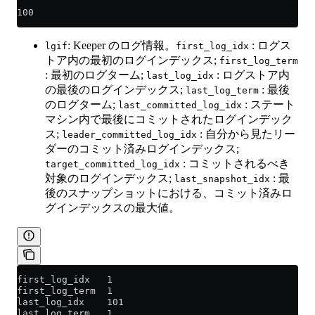
100
: Keeper のログ情報。
: ログス
lgif
first_log_idx
トア内の最初のログインデックス;
first_log_term
: 最初のログターム;
: ログストア内
last_log_idx
の最後のログインデックス;
: 最後
last_log_term
のログターム;
: ステート
last_committed_log_idx
マシン内で最後にコミットされたログインデック
ス;
: 自分から見たリー
leader_committed_log_idx
ダーのコミット済みログインデックス;
: コミットされるべき
target_committed_log_idx
対象のログインデックス;
: 最
last_snapshot_idx
後のスナップショットにおける、コミット済みロ
グインデックスの最大値。
first_log_idx   1
first_log_term  1
last_log_idx    101
last_log_term   1