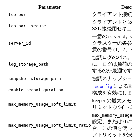
Parameter
Descript
クライアント接続用
tcp_port
クライアントと keeper-
tcp_port_secure
SSL 接続用セキュア
一意の server id。Click
クラスターの各参加
server_id
意の番号 (1、2、3…
協調ログのパス。ZooK
に、ログは負荷の低
log_storage_path
するのが最適です。
協調スナップショッ
snapshot_storage_path
による動的
reconfig
enable_reconfiguration
構成を有効にします
keeper の最大メモ
max_memory_usage_soft_limit
リミット (バイト単位)
max_memory_usage_so
設定、または 0 に
max_memory_usage_soft_limit_ratio
合、この値を使って
フトリミットを決定