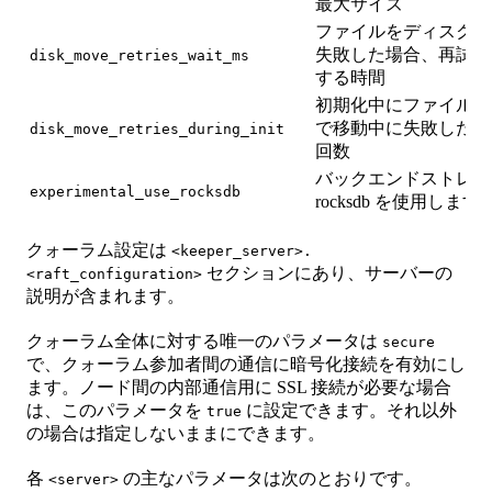
最大サイズ
ファイルをディスク間
失敗した場合、再試行
disk_move_retries_wait_ms
する時間
初期化中にファイルを
で移動中に失敗した場
disk_move_retries_during_init
回数
バックエンドストレー
experimental_use_rocksdb
rocksdb を使用します
クォーラム設定は
<keeper_server>.
セクションにあり、サーバーの
<raft_configuration>
説明が含まれます。
クォーラム全体に対する唯一のパラメータは
secure
で、クォーラム参加者間の通信に暗号化接続を有効にし
ます。ノード間の内部通信用に SSL 接続が必要な場合
は、このパラメータを
に設定できます。それ以外
true
の場合は指定しないままにできます。
各
の主なパラメータは次のとおりです。
<server>