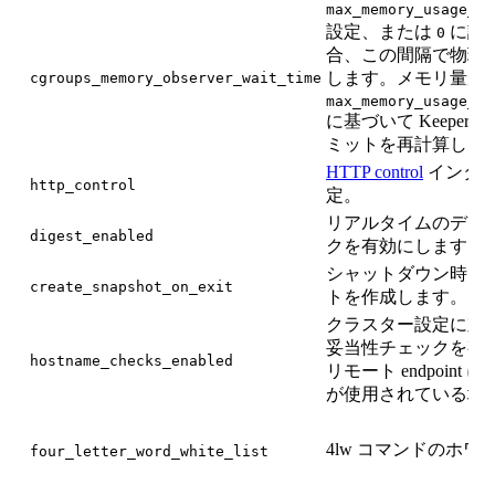
max_memory_usage_so
設定、または
に設
0
合、この間隔で物理
します。メモリ量が
cgroups_memory_observer_wait_time
max_memory_usage_so
に基づいて Keeper
ミットを再計算しま
HTTP control
インタ
http_control
定。
リアルタイムのデー
digest_enabled
クを有効にします。
シャットダウン時に
create_snapshot_on_exit
トを作成します。
クラスター設定に対する 
妥当性チェックを有効
hostname_checks_enabled
リモート endpoint に対し
が使用されている場合
4lw コマンドのホワ
four_letter_word_white_list