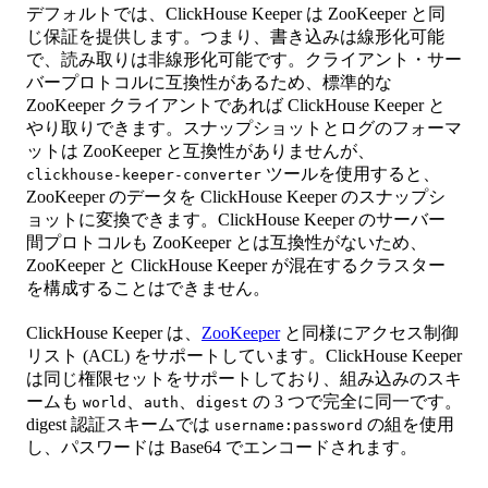
デフォルトでは、ClickHouse Keeper は ZooKeeper と同
じ保証を提供します。つまり、書き込みは線形化可能
で、読み取りは非線形化可能です。クライアント・サー
バープロトコルに互換性があるため、標準的な
ZooKeeper クライアントであれば ClickHouse Keeper と
やり取りできます。スナップショットとログのフォーマ
ットは ZooKeeper と互換性がありませんが、
ツールを使用すると、
clickhouse-keeper-converter
ZooKeeper のデータを ClickHouse Keeper のスナップシ
ョットに変換できます。ClickHouse Keeper のサーバー
間プロトコルも ZooKeeper とは互換性がないため、
ZooKeeper と ClickHouse Keeper が混在するクラスター
を構成することはできません。
ClickHouse Keeper は、
ZooKeeper
と同様にアクセス制御
リスト (ACL) をサポートしています。ClickHouse Keeper
は同じ権限セットをサポートしており、組み込みのスキ
ームも
、
、
の 3 つで完全に同一です。
world
auth
digest
digest 認証スキームでは
の組を使用
username:password
し、パスワードは Base64 でエンコードされます。