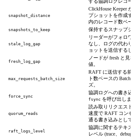
する協調ログレコード
ClickHouse Keepe
プショットを作成する間
snapshot_distance
内のレコード数ベース)
保持するスナップショ
snapshots_to_keep
リーダーがフォロワーを s
なし、ログの代わりに
stale_log_gap
ョットを送信するしき
ノードが fresh と見
fresh_log_gap
値。
RAFT に送信する前
ト数ベースの Batch 
max_requests_batch_size
ズ。
協調ログへの書き込み
force_sync
を呼び出します
fsync
読み取りリクエストを
速度で RAFT コン
quorum_reads
通る書き込みとして実
協調に関するテキスト
raft_logs_level
レベル (trace、debug 