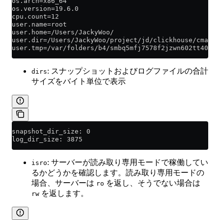
os.arch=x86_64
os.version=19.6.0
cpu.count=12
user.name=root
user.home=/Users/JackyWoo/
user.dir=/Users/JackyWoo/project/jd/clickhouse/cmake-
user.tmp=/var/folders/b4/smbq5mfj7578f2jzwn602tt40000
: スナップショットおよびログファイルの合計
dirs
サイズをバイト単位で表示
snapshot_dir_size: 0
log_dir_size: 3875
: サーバーが読み取り専用モードで稼働してい
isro
るかどうかを確認します。読み取り専用モードの
場合、サーバーは
を返し、そうでない場合は
ro
を返します。
rw