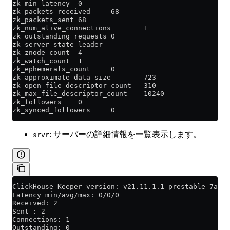
zk_min_latency  0
zk_packets_received     68
zk_packets_sent 68
zk_num_alive_connections        1
zk_outstanding_requests 0
zk_server_state leader
zk_znode_count  4
zk_watch_count  1
zk_ephemerals_count     0
zk_approximate_data_size        723
zk_open_file_descriptor_count   310
zk_max_file_descriptor_count    10240
zk_followers    0
zk_synced_followers     0
: サーバーの詳細情報を一覧表示します。
srvr
ClickHouse Keeper version: v21.11.1.1-prestable-7a4a0
Latency min/avg/max: 0/0/0
Received: 2
Sent : 2
Connections: 1
Outstanding: 0