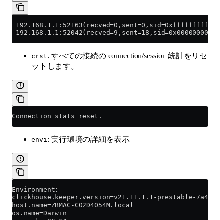
 192.168.1.1:52163(recved=0,sent=0,sid=0xffffffffffff
 192.168.1.1:52042(recved=9,sent=18,sid=0x00000000000
: すべての接続の connection/session 統計をリセ
crst
ットします。
Connection stats reset.
: 実行環境の詳細を表示
envi
Environment:
clickhouse.keeper.version=v21.11.1.1-prestable-7a4a0b
host.name=ZBMAC-C02D4054M.local
os.name=Darwin