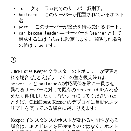
— クォーラム内でのサーバー識別子。
id
— このサーバーが配置されているホスト
hostname
名。
— このサーバーが接続を待ち受けるポート。
port
— サーバーを
として
can_become_leader
learner
構成するには
に設定します。省略した場合
false
の値は
です。
true
ClickHouse Keeper クラスターのトポロジーが変更さ
れる場合 (たとえばサーバーの置き換え時) は、
と
の対応関係を常に一貫させ、
server_id
hostname
異なるサーバーに対して既存の
を入れ替
server_id
えたり再利用したりしないようにしてください (た
とえば、ClickHouse Keeper のデプロイに自動化スク
リプトを使っている場合に起こりえます) 。
Keeper インスタンスのホストが変わる可能性がある
場合は、IP アドレスを直接使うのではなく、ホスト