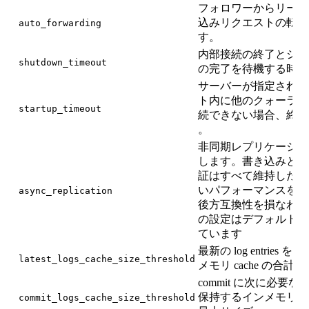
フォロワーからリーダ
込みリクエストの転送
auto_forwarding
す。
内部接続の終了とシャ
shutdown_timeout
の完了を待機する時間 (
サーバーが指定された
ト内に他のクォーラム
startup_timeout
続できない場合、終了しま
。
非同期レプリケーショ
します。書き込みと読
証はすべて維持したま
いパフォーマンスを実
async_replication
後方互換性を損なわな
の設定はデフォルトで
ています
最新の log entries
latest_logs_cache_size_threshold
メモリ cache の合計
commit に次に必要な log 
保持するインメモリ ca
commit_logs_cache_size_threshold