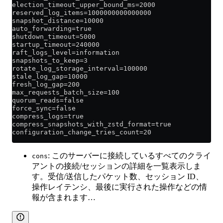
election_timeout_upper_bound_ms=2000
reserved_log_items=1000000000000000
snapshot_distance=10000
auto_forwarding=true
shutdown_timeout=5000
startup_timeout=240000
raft_logs_level=information
snapshots_to_keep=3
rotate_log_storage_interval=100000
stale_log_gap=10000
fresh_log_gap=200
max_requests_batch_size=100
quorum_reads=false
force_sync=false
compress_logs=true
compress_snapshots_with_zstd_format=true
configuration_change_tries_count=20
: このサーバーに接続しているすべてのクライ
cons
アントの接続/セッションの詳細を一覧表示しま
す。受信/送信したパケット数、セッション ID、
操作レイテンシ、最後に実行された操作などの情
報が含まれます…