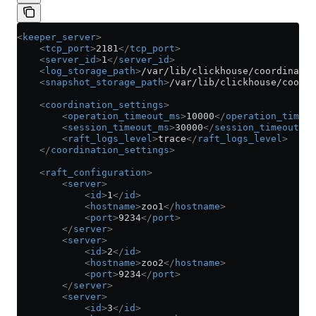
<
keeper_server
>
    <
tcp_port
>
2181
</
tcp_port
>
    <
server_id
>
1
</
server_id
>
    <
log_storage_path
>
/var/lib/clickhouse/coordinatio
    <
snapshot_storage_path
>
/var/lib/clickhouse/coordi
    <
coordination_settings
>
        <
operation_timeout_ms
>
10000
</
operation_timeou
        <
session_timeout_ms
>
30000
</
session_timeout_ms
        <
raft_logs_level
>
trace
</
raft_logs_level
>
    </
coordination_settings
>
    <
raft_configuration
>
        <
server
>
            <
id
>
1
</
id
>
            <
hostname
>
zoo1
</
hostname
>
            <
port
>
9234
</
port
>
        </
server
>
        <
server
>
            <
id
>
2
</
id
>
            <
hostname
>
zoo2
</
hostname
>
            <
port
>
9234
</
port
>
        </
server
>
        <
server
>
            <
id
>
3
</
id
>