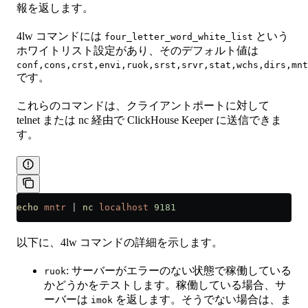
報を返します。
4lw コマンドには
という
four_letter_word_white_list
ホワイトリスト設定があり、そのデフォルト値は
conf,cons,crst,envi,ruok,srst,srvr,stat,wchs,dirs,mnt
です。
これらのコマンドは、クライアントポートに対して
telnet または nc 経由で ClickHouse Keeper に送信できま
す。
echo
 mntr
 |
 nc
 localhost
 9181
以下に、4lw コマンドの詳細を示します。
: サーバーがエラーのない状態で稼働している
ruok
かどうかをテストします。稼働している場合、サ
ーバーは
を返します。そうでない場合は、ま
imok