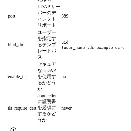
LDAP サー
バーのデ
port
389
ィレクト
リポート
ユーザー
を指定す
uid=
bind_dn
るテンプ
{user_name},dc=example,dc=com
レートパ
ス
セキュア
な LDAP
enable_tls
を使用す
no
るかどう
か
connection
に証明書
を必須に
tls_require_cert
never
するかど
うか