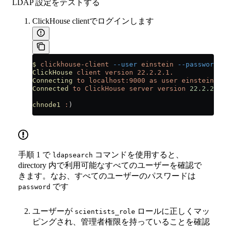
LDAP 設定をテストする
ClickHouse clientでログインします
$
 clickhouse-client
 --user
 einstein
 --password
 p
ClickHouse
 client
 version
 22.2.2.1.
Connecting
 to
 localhost:9000
 as
 user
 einstein.
Connected
 to
 ClickHouse
 server
 version
 22.2.2
 re
chnode1
 :
)
手順 1 で
コマンドを使用すると、
ldapsearch
directory 内で利用可能なすべてのユーザーを確認で
きます。なお、すべてのユーザーのパスワードは
です
password
ユーザーが
ロールに正しくマッ
scientists_role
ピングされ、管理者権限を持っていることを確認