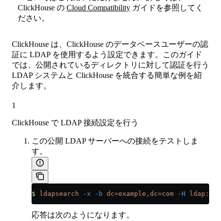
ClickHouse の
Cloud Compatibility
ガイドを参照してく
ださい。
ClickHouse は、ClickHouse のデータベースユーザーの認
証に LDAP を使用するよう設定できます。このガイド
では、公開されているディレクトリに対して認証を行う
LDAP システムと ClickHouse を統合する簡単な例を紹
介します。
1
ClickHouse で LDAP 接続設定を行う
この公開 LDAP サーバーへの接続をテストしま
す。
$
 ldapsearch
 -x
 -b
 dc=example,dc=com
 -H
 ldap://l
応答は次のようになります。