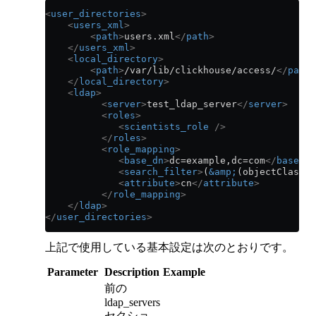
<
user_directories
>
    <
users_xml
>
        <
path
>
users.xml
</
path
>
    </
users_xml
>
    <
local_directory
>
        <
path
>
/var/lib/clickhouse/access/
</
path
>
    </
local_directory
>
    <
ldap
>
          <
server
>
test_ldap_server
</
server
>
          <
roles
>
             <
scientists_role
 />
          </
roles
>
          <
role_mapping
>
             <
base_dn
>
dc=example,dc=com
</
base_dn
             <
search_filter
>
(
&amp;
(objectClass=g
             <
attribute
>
cn
</
attribute
>
          </
role_mapping
>
    </
ldap
>
</
user_directories
>
上記で使用している基本設定は次のとおりです。
Parameter
Description
Example
前の
ldap_servers
セクショ