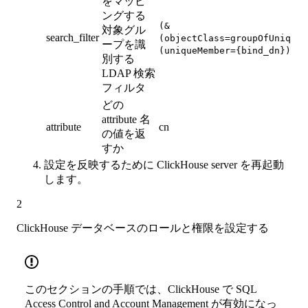
をマッピ
ングする
(&
対象グル
search_filter
(objectClass=groupOfUniqueN
ープを識
(uniqueMember={bind_dn}))
別する
LDAP 検索
フィルタ
どの
attribute 名
attribute
cn
の値を返
すか
設定を反映するために ClickHouse server を再起動
します。
2
ClickHouse データベースのロールと権限を設定する
このセクションの手順では、ClickHouse で SQL
Access Control and Account Management が有効になっ