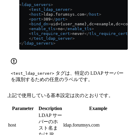
<
ldap_servers
>
    <
test_ldap_server
>
    <
host
>
ldap.forumsys.com
</
host
>
    <
port
>
389
</
port
>
    <
bind_dn
>
uid={user_name},dc=example,dc=com
</
    <
enable_tls
>
no
</
enable_tls
>
    <
tls_require_cert
>
never
</
tls_require_cert
>
    </
test_ldap_server
>
</
ldap_servers
>
タグは、特定の LDAP サーバー
<test_ldap_server>
を識別するための任意のラベルです。
上記で使用している基本設定は次のとおりです。
Parameter
Description
Example
LDAP サー
バーのホ
host
ldap.forumsys.com
スト名ま
たは IP