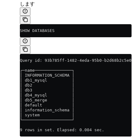
します
SHOW DATABASES
Query id: 93b785ff-1482-4eda-95b0-b2d68b2c5e0f
┌─name───────────────┐
│ INFORMATION_SCHEMA │
│ db1_mysql          │
│ db2                │
│ db3                │
│ db4_mysql          │
│ db5_merge          │
│ default            │
│ information_schema │
│ system             │
└────────────────────┘
9 rows in set. Elapsed: 0.004 sec.