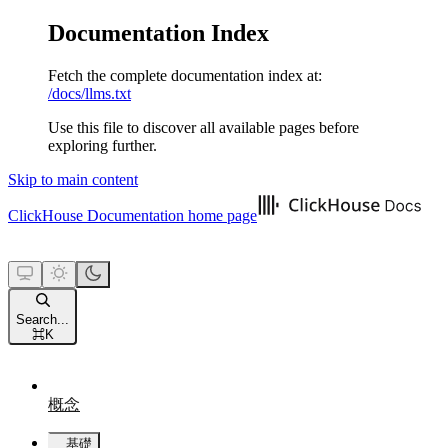
Documentation Index
Fetch the complete documentation index at:
/docs/llms.txt
Use this file to discover all available pages before
exploring further.
Skip to main content
ClickHouse Documentation
home page
Search...
⌘
K
概念
基礎