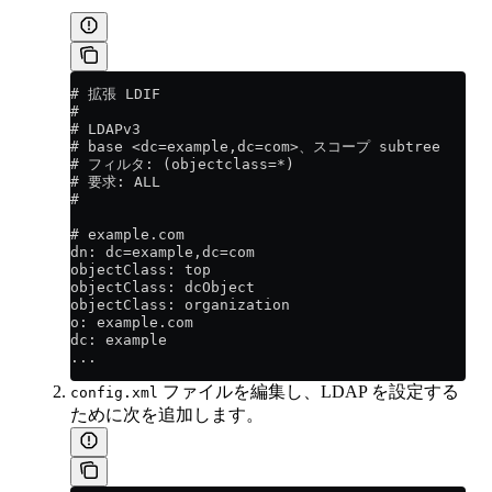
# 拡張 LDIF
#
# LDAPv3
# base <dc=example,dc=com>、スコープ subtree
# フィルタ: (objectclass=*)
# 要求: ALL
#
# example.com
dn: dc=example,dc=com
objectClass: top
objectClass: dcObject
objectClass: organization
o: example.com
dc: example
...
ファイルを編集し、LDAP を設定する
config.xml
ために次を追加します。