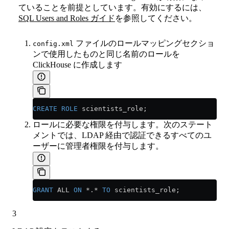
ていることを前提としています。有効にするには、
SQL Users and Roles ガイド
を参照してください。
ファイルのロールマッピングセクショ
config.xml
ンで使用したものと同じ名前のロールを
ClickHouse に作成します
CREATE
 ROLE
 scientists_role;
ロールに必要な権限を付与します。次のステート
メントでは、LDAP 経由で認証できるすべてのユ
ーザーに管理者権限を付与します。
GRANT
 ALL 
ON
 *
.
*
 TO
 scientists_role;
3