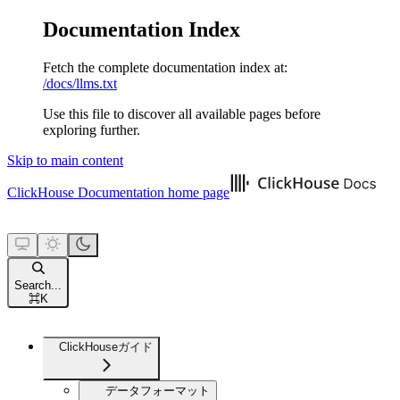
Documentation Index
Fetch the complete documentation index at:
/docs/llms.txt
Use this file to discover all available pages before
exploring further.
Skip to main content
ClickHouse Documentation
home page
Search...
⌘
K
ClickHouseガイド
データフォーマット