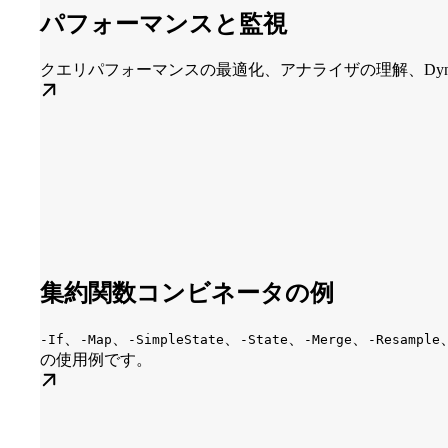
パフォーマンスと監視
クエリパフォーマンスの最適化、アナライザの理解、Dyn
集約関数コンビネータの例
、
、
、
、
、
-If
-Map
-SimpleState
-State
-Merge
-Resample
の使用例です。