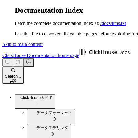
Documentation Index
Fetch the complete documentation index at:
/docs/llms.txt
Use this file to discover all available pages before exploring fur
Skip to main content
ClickHouse Documentation
home page
Search...
⌘
K
ClickHouseガイド
データフォーマット
データモデリング