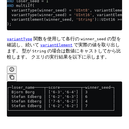
AND
 loser_seed 
=
 1
AND
 multiIf(
  variantType(winner_seed) 
=
 'UInt8'
, variantElement(
  variantType(winner_seed) 
=
 'UInt16'
, variantElement
  variantElement(winner_seed, 
'String'
)::UInt16 
>=
 3
);
関数を使用して各行の
の型を
variantType
winner_seed
確認し、続いて
で実際の値を取り出し
variantElement
ます。 型が
の場合は数値にキャストしてから比
String
較します。 クエリの実行結果を以下に示します。
┌─loser_name────┬─score─────────┬─winner_seed─┐
│ Bjorn Borg    │ ['6-3','6-4'] │ 3           │
│ Stefan Edberg │ ['6-2','6-3'] │ 6           │
│ Stefan Edberg │ ['7-6','6-2'] │ 4           │
│ Stefan Edberg │ ['6-2','6-2'] │ 7           │
└───────────────┴───────────────┴─────────────┘