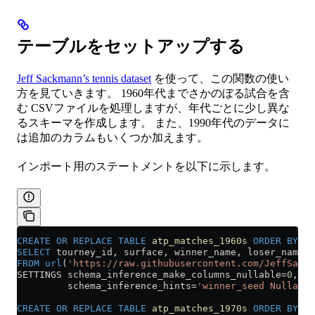
テーブルをセットアップする
Jeff Sackmann’s tennis dataset
を使って、この関数の使い
方を見ていきます。 1960年代までさかのぼる試合を含
む CSVファイルを処理しますが、年代ごとに少し異な
るスキーマを作成します。 また、1990年代のデータに
は追加のカラムもいくつか加えます。
インポート用のステートメントを以下に示します。
CREATE OR REPLACE
 TABLE
 atp_matches_1960s
 ORDER BY
 to
SELECT
 tourney_id, surface, winner_name, loser_name, 
FROM
 url
(
'https://raw.githubusercontent.com/JeffSackm
SETTINGS schema_inference_make_columns_nullable
=
0
, 
         schema_inference_hints
=
'winner_seed Nullable
CREATE OR REPLACE
 TABLE
 atp_matches_1970s
 ORDER BY
 to