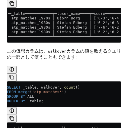
┌─_table────────────┬─loser_name────┬─score─────────┬
│ atp_matches_1970s │ Bjorn Borg    │ ['6-3','6-4'] │
│ atp_matches_1980s │ Stefan Edberg │ ['6-2','6-3'] │
│ atp_matches_1980s │ Stefan Edberg │ ['7-6','6-2'] │
│ atp_matches_1980s │ Stefan Edberg │ ['6-2','6-2'] │
└───────────────────┴───────────────┴───────────────┴
この仮想カラムは、
カラムの値を数えるクエリ
walkover
の一部として使うこともできます:
SELECT
 _table, walkover, 
count
()
FROM
 merge
(
'atp_matches*'
)
GROUP BY
 ALL
ORDER BY
 _table;