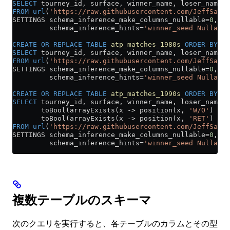
SELECT
 tourney_id, surface, winner_name, loser_name, 
FROM
 url
(
'https://raw.githubusercontent.com/JeffSackm
SETTINGS schema_inference_make_columns_nullable
=
0
, 
         schema_inference_hints
=
'winner_seed Nullable
CREATE OR REPLACE
 TABLE
 atp_matches_1980s
 ORDER BY
 to
SELECT
 tourney_id, surface, winner_name, loser_name, 
FROM
 url
(
'https://raw.githubusercontent.com/JeffSackm
SETTINGS schema_inference_make_columns_nullable
=
0
,
         schema_inference_hints
=
'winner_seed Nullable
CREATE OR REPLACE
 TABLE
 atp_matches_1990s
 ORDER BY
 to
SELECT
 tourney_id, surface, winner_name, loser_name, 
       toBool(arrayExists(x 
->
 position(x, 
'W/O'
) 
>
 0
       toBool(arrayExists(x 
->
 position(x, 
'RET'
) 
>
 0
FROM
 url
(
'https://raw.githubusercontent.com/JeffSackm
SETTINGS schema_inference_make_columns_nullable
=
0
,
         schema_inference_hints
=
'winner_seed Nullable
複数テーブルのスキーマ
次のクエリを実行すると、各テーブルのカラムとその型