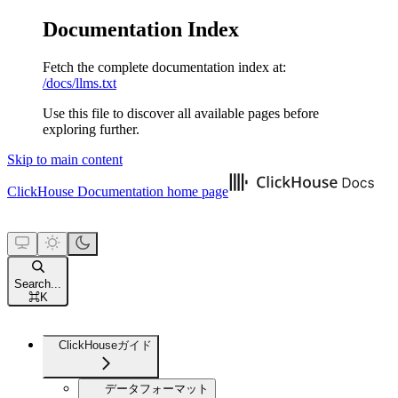
Documentation Index
Fetch the complete documentation index at:
/docs/llms.txt
Use this file to discover all available pages before
exploring further.
Skip to main content
ClickHouse Documentation
home page
Search...
⌘
K
ClickHouseガイド
データフォーマット