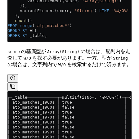
        variantElement(score, 
'Array(String)'
)
     )),
     variantElement(score, 
'String'
) 
LIKE
 '%W/O%'
   ),
   count
()
FROM
 merge
(
'atp_matches*'
)
GROUP BY
 ALL
ORDER BY
 _table;
の基底型が
の場合は、配列内を走
score
Array(String)
査して
を探す必要があります。一方、型が
W/O
String
の場合は、文字列内で
を検索するだけで済みます。
W/O
┌─_table────────────┬─multiIf(isNo⋯, '%W/O%'))─┬─coun
│ atp_matches_1960s │ true                     │     
│ atp_matches_1960s │ false                    │    7
│ atp_matches_1970s │ true                     │     
│ atp_matches_1970s │ false                    │   38
│ atp_matches_1980s │ true                     │     
│ atp_matches_1980s │ false                    │   36
│ atp_matches_1990s │ true                     │     
│ atp_matches_1990s │ false                    │   37