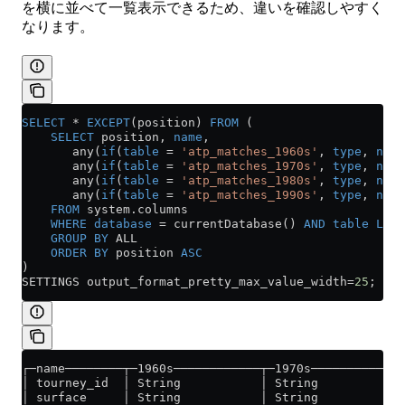
を横に並べて一覧表示できるため、違いを確認しやすく
なります。
SELECT
 *
 EXCEPT
(position) 
FROM
 (
    SELECT
 position, 
name
,
       any(
if
(
table
 =
 'atp_matches_1960s'
, 
type
, 
null
       any(
if
(
table
 =
 'atp_matches_1970s'
, 
type
, 
null
       any(
if
(
table
 =
 'atp_matches_1980s'
, 
type
, 
null
       any(
if
(
table
 =
 'atp_matches_1990s'
, 
type
, 
null
    FROM
 system
.
columns
    WHERE
 database
 =
 currentDatabase() 
AND
 table
 LIKE
    GROUP BY
 ALL
    ORDER BY
 position 
ASC
)
SETTINGS output_format_pretty_max_value_width
=
25
;
┌─name────────┬─1960s────────────┬─1970s───────────┬─
│ tourney_id  │ String           │ String          │ 
│ surface     │ String           │ String          │ 