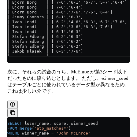
│ Bjorn Borg    │ ['7-6','6-1','6-7','5-7','6-4'] │
│ Bjorn Borg    │ ['7-6','6-4']                   │
│ Bjorn Borg    │ ['4-6','7-6','7-6','6-4']       │
│ Jimmy Connors │ ['6-1','6-3']                   │
│ Ivan Lendl    │ ['6-2','4-6','6-3','6-7','7-6'] │
│ Ivan Lendl    │ ['6-3','3-6','6-3','7-6']       │
│ Ivan Lendl    │ ['6-1','6-3']                   │
│ Stefan Edberg │ ['6-2','6-3']                   │
│ Stefan Edberg │ ['7-6','6-2']                   │
│ Stefan Edberg │ ['6-2','6-2']                   │
│ Jakob Hlasek  │ ['6-3','7-6']                   │
└───────────────┴─────────────────────────────────┘
次に、それらの試合のうち、McEnroe が第3シード以下
だったものに絞り込むとします。 ただし、
winner_seed
はテーブルごとに使われているデータ型が異なるため、
これは少し厄介です。
SELECT
 loser_name, score, winner_seed
FROM
 merge
(
'atp_matches*'
)
WHERE
 winner_name 
=
 'John McEnroe'