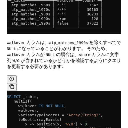
┌─_table────────────┬─walkover─┬─count()─┐
│ atp_matches_1960s │ ᴺᵁᴸᴸ     │    7542 │
│ atp_matches_1970s │ ᴺᵁᴸᴸ     │   39165 │
│ atp_matches_1980s │ ᴺᵁᴸᴸ     │   36233 │
│ atp_matches_1990s │ true     │     128 │
│ atp_matches_1990s │ false    │   37022 │
└───────────────────┴──────────┴─────────┘
カラムは、
を除くすべてで
walkover
atp_matches_1990s
になっていることがわかります。 そのため、
NULL
カラムが
の場合は、
カラムに文字
walkover
NULL
score
列
が含まれているかどうかを確認するようにクエリ
W/O
を更新する必要があります:
SELECT
 _table,
   multiIf(
     walkover 
IS NOT NULL
,
     walkover,
     variantType(score) 
=
 'Array(String)'
,
     toBool(arrayExists(
        x 
->
 position(x, 
'W/O'
) 
>
 0
,