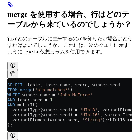
merge を使用する場合、行はどのテ
ーブルから来ているのでしょうか？
行がどのテーブルに由来するのかを知りたい場合はどう
すればよいでしょうか。 これには、次のクエリに示す
ように
仮想カラムを使用できます。
_table
SELECT
 _table, loser_name, score, winner_seed
FROM
 merge
(
'atp_matches*'
)
WHERE
 winner_name 
=
 'John McEnroe'
AND
 loser_seed 
=
 1
AND
 multiIf(
  variantType(winner_seed) 
=
 'UInt8'
, variantElement(
  variantType(winner_seed) 
=
 'UInt16'
, variantElement
  variantElement(winner_seed, 
'String'
)::UInt16 
>=
 3
);