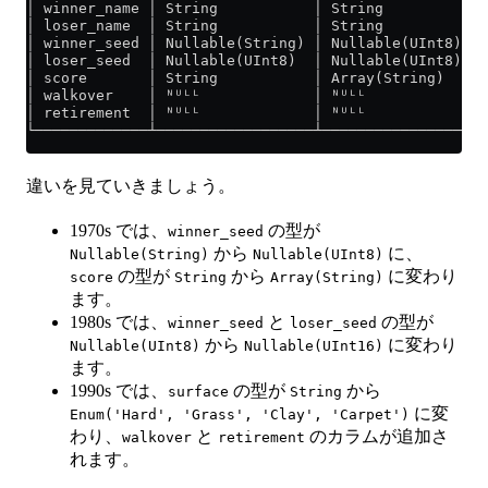
│ winner_name │ String           │ String          │ 
│ loser_name  │ String           │ String          │ 
│ winner_seed │ Nullable(String) │ Nullable(UInt8) │ 
│ loser_seed  │ Nullable(UInt8)  │ Nullable(UInt8) │ 
│ score       │ String           │ Array(String)   │ 
│ walkover    │ ᴺᵁᴸᴸ             │ ᴺᵁᴸᴸ            │ 
│ retirement  │ ᴺᵁᴸᴸ             │ ᴺᵁᴸᴸ            │ 
└─────────────┴──────────────────┴─────────────────┴─
違いを見ていきましょう。
1970s では、
の型が
winner_seed
から
に、
Nullable(String)
Nullable(UInt8)
の型が
から
に変わり
score
String
Array(String)
ます。
1980s では、
と
の型が
winner_seed
loser_seed
から
に変わり
Nullable(UInt8)
Nullable(UInt16)
ます。
1990s では、
の型が
から
surface
String
に変
Enum('Hard', 'Grass', 'Clay', 'Carpet')
わり、
と
のカラムが追加さ
walkover
retirement
れます。