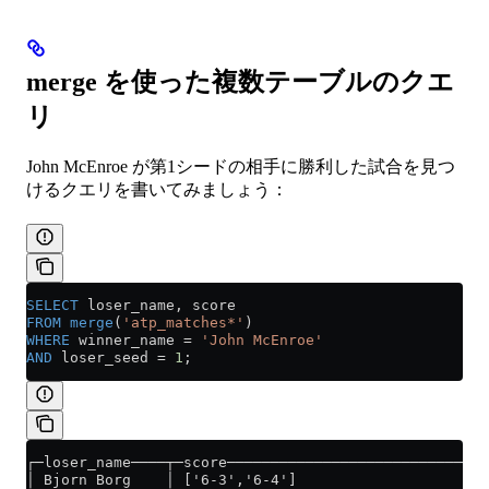
merge を使った複数テーブルのクエ
リ
John McEnroe が第1シードの相手に勝利した試合を見つ
けるクエリを書いてみましょう：
SELECT
 loser_name, score
FROM
 merge
(
'atp_matches*'
)
WHERE
 winner_name 
=
 'John McEnroe'
AND
 loser_seed 
=
 1
;
┌─loser_name────┬─score───────────────────────────┐
│ Bjorn Borg    │ ['6-3','6-4']                   │