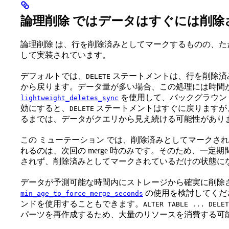
論理削除 ではデータはすぐには削除
論理削除 は、行を削除済みとしてマークするものの、
して実装されています。
デフォルトでは、
ステートメントは、行を削除済
DELETE
から戻ります。データ量が多い場合、この処理には時間
を使用して、バックグラウン
lightweight_deletes_sync
効にすると、
ステートメントはすぐに戻りますが、
DELETE
るまでは、データがクエリから見え続ける可能性があり
この ミューテーション では、削除済みとしてマークさ
れるのは、次回の merge 時のみです。そのため、一
されず、削除済みとしてマークされているだけの状態に
データが予測可能な時間内にストレージから確実に削除
の使用を検討してくだ
min_age_to_force_merge_seconds
ンドを使用することもできます。
ALTER TABLE ... DELET
パーツを再作成するため、大量のリソースを消費する可