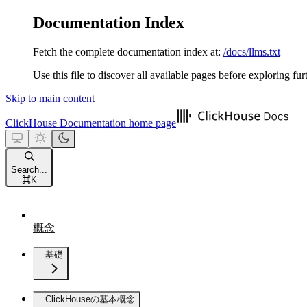
Documentation Index
Fetch the complete documentation index at:
/docs/llms.txt
Use this file to discover all available pages before exploring fur
Skip to main content
ClickHouse Documentation
home page
Search...
⌘
K
概念
基礎
ClickHouseの基本概念