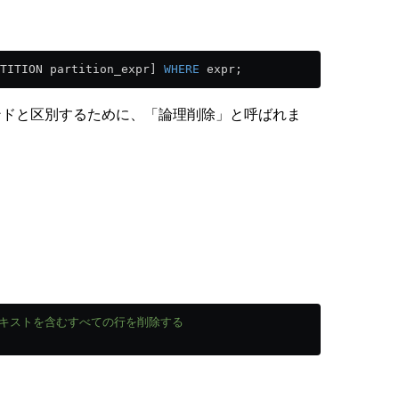
TITION partition_expr] 
WHERE
 expr;
ドと区別するために、「論理削除」と呼ばれま
というテキストを含むすべての行を削除する