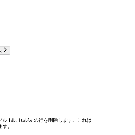
ス
リソース
ブル
の行を削除します。これは
[db.]table
きます。