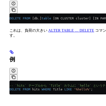
DELETE
 FROM
 [db.]
table
 [ON CLUSTER cluster] [IN PAR
これは、負荷の大きい
ALTER TABLE … DELETE
コマン
す。
例
-- `hits` テーブルから `Title` カラムに `hello` 
DELETE
 FROM
 hits 
WHERE
 Title 
LIKE
 '%hello%'
;