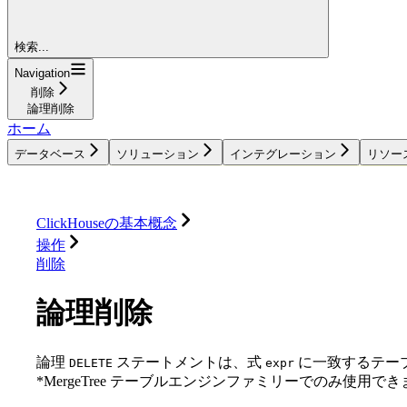
検索...
Navigation
削除
論理削除
ホーム
データベース
ソリューション
インテグレーション
リソー
データベース
ソリューション
インテグレーション
ClickHouseの基本概念
操作
削除
論理削除
論理
ステートメントは、式
に一致するテー
DELETE
expr
*MergeTree テーブルエンジンファミリーでのみ使用で