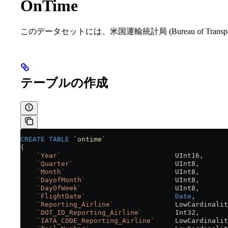
OnTime
このデータセットには、米国運輸統計局 (Bureau of Transport
テーブルの作成
CREATE
 TABLE
 `
ontime
`
(
    `Year`
                            UInt16,
    `Quarter`
                         UInt8,
    `Month`
                           UInt8,
    `DayofMonth`
                      UInt8,
    `DayOfWeek`
                       UInt8,
    `FlightDate`
                      Date
,
    `Reporting_Airline`
               LowCardinalit
    `DOT_ID_Reporting_Airline`
        Int32,
    `IATA_CODE_Reporting_Airline`
     LowCardinalit