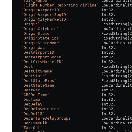
    `Tail_Number`
                     LowCardinalit
    `Flight_Number_Reporting_Airline`
 LowCardinalit
    `OriginAirportID`
                 Int32,
    `OriginAirportSeqID`
              Int32,
    `OriginCityMarketID`
              Int32,
    `Origin`
                          FixedString(
5
    `OriginCityName`
                  LowCardinalit
    `OriginState`
                     FixedString(
2
    `OriginStateFips`
                 FixedString(
2
    `OriginStateName`
                 LowCardinalit
    `OriginWac`
                       Int32,
    `DestAirportID`
                   Int32,
    `DestAirportSeqID`
                Int32,
    `DestCityMarketID`
                Int32,
    `Dest`
                            FixedString(
5
    `DestCityName`
                    LowCardinalit
    `DestState`
                       FixedString(
2
    `DestStateFips`
                   FixedString(
2
    `DestStateName`
                   LowCardinalit
    `DestWac`
                         Int32,
    `CRSDepTime`
                      Int32,
    `DepTime`
                         Int32,
    `DepDelay`
                        Int32,
    `DepDelayMinutes`
                 Int32,
    `DepDel15`
                        Int32,
    `DepartureDelayGroups`
            LowCardinalit
    `DepTimeBlk`
                      LowCardinalit
    `TaxiOut`
                         Int32,