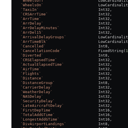
    `WheelsOff`
                       LowCardinalit
    `WheelsOn`
                        LowCardinalit
    `TaxiIn`
                          Int32,
    `CRSArrTime`
                      Int32,
    `ArrTime`
                         Int32,
    `ArrDelay`
                        Int32,
    `ArrDelayMinutes`
                 Int32,
    `ArrDel15`
                        Int32,
    `ArrivalDelayGroups`
              LowCardinalit
    `ArrTimeBlk`
                      LowCardinalit
    `Cancelled`
                       Int8,
    `CancellationCode`
                FixedString(
1
    `Diverted`
                        Int8,
    `CRSElapsedTime`
                  Int32,
    `ActualElapsedTime`
               Int32,
    `AirTime`
                         Int32,
    `Flights`
                         Int32,
    `Distance`
                        Int32,
    `DistanceGroup`
                   Int8,
    `CarrierDelay`
                    Int32,
    `WeatherDelay`
                    Int32,
    `NASDelay`
                        Int32,
    `SecurityDelay`
                   Int32,
    `LateAircraftDelay`
               Int32,
    `FirstDepTime`
                    Int16,
    `TotalAddGTime`
                   Int16,
    `LongestAddGTime`
                 Int16,
    `DivAirportLandings`
              Int8,