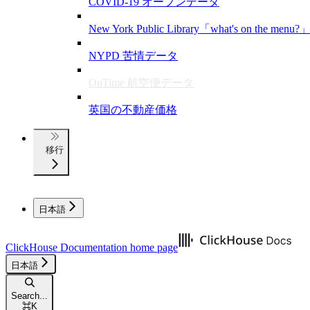
COVID-19 オープンデータ
New York Public Library「what's on the 
NYPD 苦情データ
OnTime 航空便データ
英国の不動産価格
移行
日本語
ClickHouse Documentation
home page
日本語
Search...
⌘
K