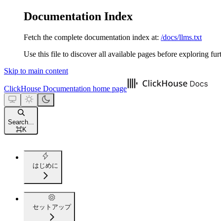
Documentation Index
Fetch the complete documentation index at:
/docs/llms.txt
Use this file to discover all available pages before exploring fur
Skip to main content
ClickHouse Documentation
home page
Search...
⌘
K
はじめに
セットアップ