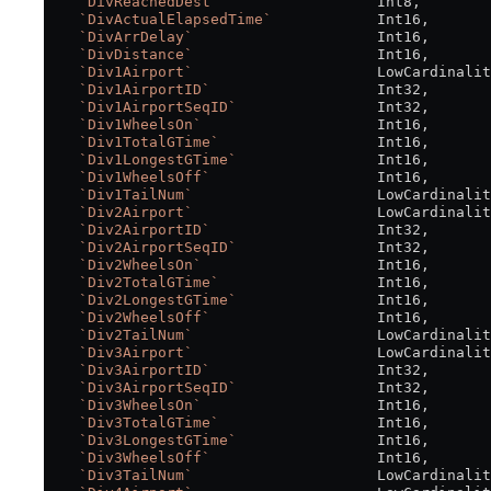
    `DivReachedDest`
                  Int8,
    `DivActualElapsedTime`
            Int16,
    `DivArrDelay`
                     Int16,
    `DivDistance`
                     Int16,
    `Div1Airport`
                     LowCardinalit
    `Div1AirportID`
                   Int32,
    `Div1AirportSeqID`
                Int32,
    `Div1WheelsOn`
                    Int16,
    `Div1TotalGTime`
                  Int16,
    `Div1LongestGTime`
                Int16,
    `Div1WheelsOff`
                   Int16,
    `Div1TailNum`
                     LowCardinalit
    `Div2Airport`
                     LowCardinalit
    `Div2AirportID`
                   Int32,
    `Div2AirportSeqID`
                Int32,
    `Div2WheelsOn`
                    Int16,
    `Div2TotalGTime`
                  Int16,
    `Div2LongestGTime`
                Int16,
    `Div2WheelsOff`
                   Int16,
    `Div2TailNum`
                     LowCardinalit
    `Div3Airport`
                     LowCardinalit
    `Div3AirportID`
                   Int32,
    `Div3AirportSeqID`
                Int32,
    `Div3WheelsOn`
                    Int16,
    `Div3TotalGTime`
                  Int16,
    `Div3LongestGTime`
                Int16,
    `Div3WheelsOff`
                   Int16,
    `Div3TailNum`
                     LowCardinalit