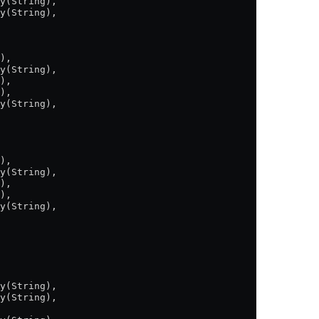
y(String),
y(String),
),
y(String),
),
),
y(String),
),
y(String),
),
),
y(String),
y(String),
y(String),