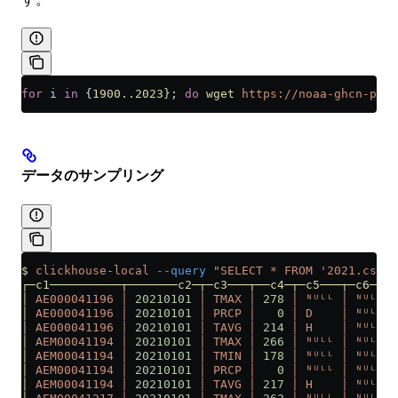
for
 i
 in
 {
1900..2023}
; 
do
 wget
 https://noaa-ghcn-pds.
データのサンプリング
$
 clickhouse-local
 --query
 "SELECT * FROM '2021.csv.g
┌─c1──────────┬───────c2─┬─c3───┬──c4─┬─c5───┬─c6───┬
│
 AE000041196
 │
 20210101
 │
 TMAX
 │
 278
 │
 ᴺᵁᴸᴸ
 │
 ᴺᵁᴸᴸ
 │
│
 AE000041196
 │
 20210101
 │
 PRCP
 │
   0
 │
 D
    │
 ᴺᵁᴸᴸ
 │
│
 AE000041196
 │
 20210101
 │
 TAVG
 │
 214
 │
 H
    │
 ᴺᵁᴸᴸ
 │
│
 AEM00041194
 │
 20210101
 │
 TMAX
 │
 266
 │
 ᴺᵁᴸᴸ
 │
 ᴺᵁᴸᴸ
 │
│
 AEM00041194
 │
 20210101
 │
 TMIN
 │
 178
 │
 ᴺᵁᴸᴸ
 │
 ᴺᵁᴸᴸ
 │
│
 AEM00041194
 │
 20210101
 │
 PRCP
 │
   0
 │
 ᴺᵁᴸᴸ
 │
 ᴺᵁᴸᴸ
 │
│
 AEM00041194
 │
 20210101
 │
 TAVG
 │
 217
 │
 H
    │
 ᴺᵁᴸᴸ
 │