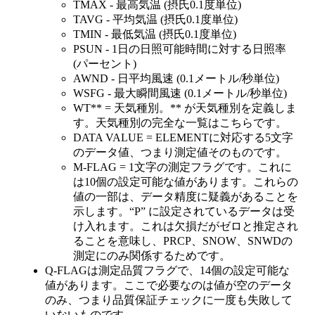
TMAX - 最高気温 (摂氏0.1度単位)
TAVG - 平均気温 (摂氏0.1度単位)
TMIN - 最低気温 (摂氏0.1度単位)
PSUN - 1日の日照可能時間に対する日照率
(パーセント)
AWND - 日平均風速 (0.1メートル/秒単位)
WSFG - 最大瞬間風速 (0.1メートル/秒単位)
WT** = 天気種別。** が天気種別を定義しま
す。天気種別の完全な一覧はこちらです。
DATA VALUE = ELEMENTに対応する5文字
のデータ値、つまり測定値そのものです。
M-FLAG = 1文字の測定フラグです。これに
は10個の設定可能な値があります。これらの
値の一部は、データ精度に疑義があることを
示します。“P” に設定されているデータは受
け入れます。これは欠損だがゼロと推定され
ることを意味し、PRCP、SNOW、SNWDの
測定にのみ関係するためです。
Q-FLAGは測定品質フラグで、14個の設定可能な
値があります。ここで必要なのは値が空のデータ
のみ、つまり品質保証チェックに一度も失敗して
いないものです。