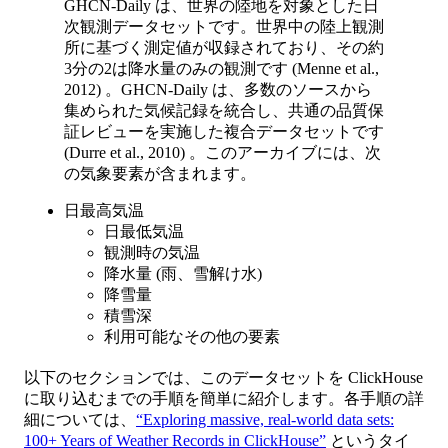
GHCN-Daily は、世界の陸地を対象とした日
次観測データセットです。世界中の陸上観測
所に基づく測定値が収録されており、その約
3分の2は降水量のみの観測です (Menne et al.,
2012) 。GHCN-Daily は、多数のソースから
集められた気候記録を統合し、共通の品質保
証レビューを実施した複合データセットです
(Durre et al., 2010) 。このアーカイブには、次
の気象要素が含まれます。
日最高気温
日最低気温
観測時の気温
降水量 (雨、雪解け水)
降雪量
積雪深
利用可能なその他の要素
以下のセクションでは、このデータセットを ClickHouse
に取り込むまでの手順を簡単に紹介します。各手順の詳
細については、
“Exploring massive, real-world data sets:
100+ Years of Weather Records in ClickHouse”
というタイ