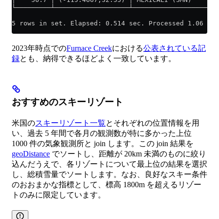
└─────────┴───────────────────┴──────────────────────
5 rows in set. Elapsed: 0.514 sec. Processed 1.06 bil
2023年時点での
Furnace Creek
における
公表されている記
録
とも、納得できるほどよく一致しています。
おすすめのスキーリゾート
米国の
スキーリゾート一覧
とそれぞれの位置情報を用
い、過去 5 年間で各月の観測数が特に多かった上位
1000 件の気象観測所と join します。この join 結果を
geoDistance
でソートし、距離が 20km 未満のものに絞り
込んだうえで、各リゾートについて最上位の結果を選択
し、総積雪量でソートします。なお、良好なスキー条件
のおおまかな指標として、標高 1800m を超えるリゾー
トのみに限定しています。