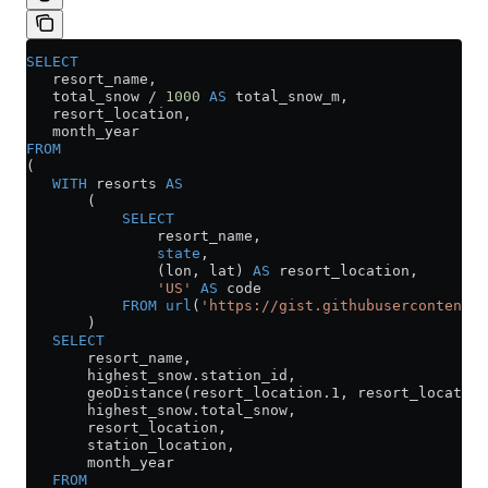
SELECT
   resort_name,
   total_snow 
/
 1000
 AS
 total_snow_m,
   resort_location,
   month_year
FROM
(
   WITH
 resorts 
AS
       (
           SELECT
               resort_name,
               state
,
               (lon, lat) 
AS
 resort_location,
               'US'
 AS
 code
           FROM
 url
(
'https://gist.githubusercontent.c
       )
   SELECT
       resort_name,
       highest_snow
.
station_id
,
       geoDistance(
resort_location
.
1
, 
resort_location
       highest_snow
.
total_snow
,
       resort_location,
       station_location,
       month_year
   FROM