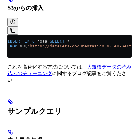
S3からの挿入
INSERT INTO
 noaa 
SELECT
 *
FROM
 s3(
'https://datasets-documentation.s3.eu-west-3.
これを高速化する方法については、
大規模データの読み
込みのチューニング
に関するブログ記事をご覧くださ
い。
サンプルクエリ