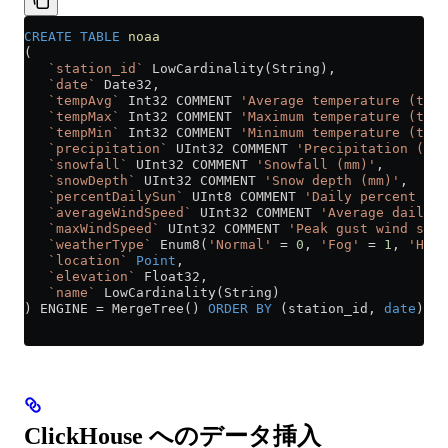
CREATE
 TABLE
 noaa
(
   `station_id`
 LowCardinality(String),
   `date`
 Date32,
   `tempAvg`
 Int32 COMMENT 
'Average temperature (ten
   `tempMax`
 Int32 COMMENT 
'Maximum temperature (tent
   `tempMin`
 Int32 COMMENT 
'Minimum temperature (tent
   `precipitation`
 UInt32 COMMENT 
'Precipitation (ten
   `snowfall`
 UInt32 COMMENT 
'Snowfall (mm)'
,
   `snowDepth`
 UInt32 COMMENT 
'Snow depth (mm)'
,
   `percentDailySun`
 UInt8 COMMENT 
'Daily percent of 
   `averageWindSpeed`
 UInt32 COMMENT 
'Average daily w
   `maxWindSpeed`
 UInt32 COMMENT 
'Peak gust wind spee
   `weatherType`
 Enum8(
'Normal'
 =
 0
, 
'Fog'
 =
 1
, 
'Heav
   `location`
 Point
,
   `elevation`
 Float32,
   `name`
 LowCardinality(String)
) ENGINE 
=
 MergeTree() 
ORDER BY
 (station_id, 
date
);
ClickHouse へのデータ挿入