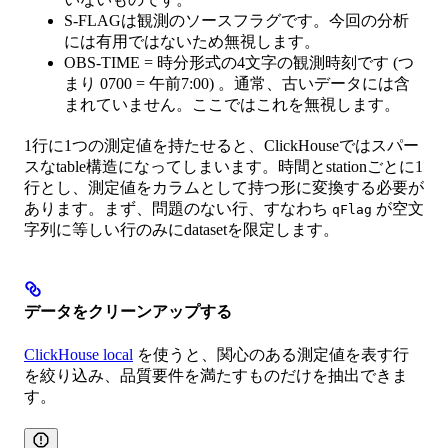
S-FLAGは観測のソースフラグです。今回の分析
には有用ではないため無視します。
OBS-TIME = 時分形式の4文字の観測時刻です (つ
まり 0700 = 午前7:00) 。通常、古いデータには含
まれていません。ここではこれを無視します。
1行に1つの測定値を持たせると、ClickHouseではスパー
スなtable構造になってしまいます。時間とstationごとに1
行とし、測定値をカラムとして持つ形に変換する必要が
あります。まず、問題のない行、すなわち
が空文
qFlag
字列に等しい行のみにdatasetを限定します。
データをクリーンアップする
ClickHouse local
を使うと、関心のある測定値を表す行
を絞り込み、品質要件を満たすものだけを抽出できま
す。