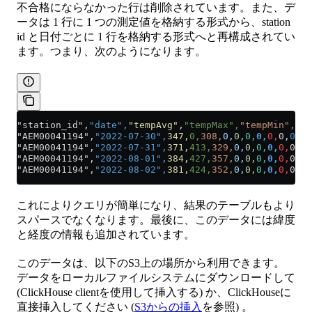
不合格にならなかった行は削除されています。また、デ
ータは 1 行に 1 つの測定値を格納する形式から、station
id と日付ごとに 1 行を格納する形式へと再構成されてい
ます。つまり、次のようになります。
"station_id",
"date",
"tempAvg",
"tempMax",
"tempMin",
"pr
"AEM00041194",
"2022-07-30",
347,
0,
308,
0,
0,
0,
0,
0,
0,
0
"AEM00041194",
"2022-07-31",
371,
413,
329,
0,
0,
0,
0,
0,
0,
0
"AEM00041194",
"2022-08-01",
384,
427,
357,
0,
0,
0,
0,
0,
0,
0
"AEM00041194",
"2022-08-02",
381,
424,
352,
0,
0,
0,
0,
0,
0,
0
これによりクエリが簡単になり、結果のテーブルもより
スパースでなくなります。最後に、このデータには緯度
と経度の情報も追加されています。
このデータは、以下のS3上の場所から利用できます。
データをローカルファイルシステムにダウンロードして
(ClickHouse clientを使用して挿入する) か、ClickHouseに
直接挿入してください (
S3からの挿入
を参照) 。