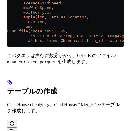
       averageWindSpeed,
       maxWindSpeed,
       weatherType,
       tuple(lon, lat) as location,
       elevation,
       name
FROM file('noaa.csv', CSV,
          'station_id String, date Date32, tempAvg In
         JOIN stations ON noaa.station_id = stations.
このクエリは実行に数分かかり、6.4 GB のファイル
を生成します。
noaa_enriched.parquet
テーブルの作成
ClickHouse clientから、ClickHouseにMergeTreeテーブル
を作成します。