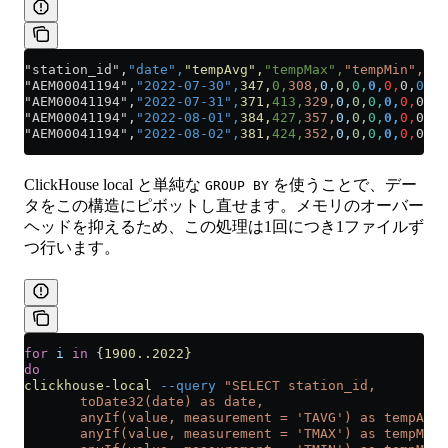
"station_id",
"date",
"tempAvg",
"tempMax",
"tempMin",
"pr
"AEM00041194",
"2022-07-30",
347,
0,
308,
0,
0,
0,
0,
0,
0,
0
"AEM00041194",
"2022-07-31",
371,
413,
329,
0,
0,
0,
0,
0,
0,
0
"AEM00041194",
"2022-08-01",
384,
427,
357,
0,
0,
0,
0,
0,
0,
0
"AEM00041194",
"2022-08-02",
381,
424,
352,
0,
0,
0,
0,
0,
0,
0
ClickHouse local と単純な
を使うことで、デー
GROUP BY
タをこの構造にピボットし直せます。メモリのオーバー
ヘッドを抑えるため、この処理は1回につき1ファイルず
つ行います。
for
 i
 in
 {
1900..2022}
do
clickhouse-local
 --query
 "SELECT station_id,
       toDate32(date) as date,
       anyIf(value, measurement = 'TAVG') as tempAvg,
       anyIf(value, measurement = 'TMAX') as tempMax,