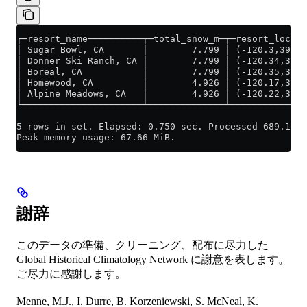
┌─resort_name──────────┬─total_snow_m─┬─resort_locati
│ Sugar Bowl, CA       │        7.799 │ (-120.3,39.27
│ Donner Ski Ranch, CA │        7.799 │ (-120.34,39.3
│ Boreal, CA           │        7.799 │ (-120.35,39.3
│ Homewood, CA         │        4.926 │ (-120.17,39.0
│ Alpine Meadows, CA   │        4.926 │ (-120.22,39.1
└──────────────────────┴──────────────┴──────────────
5 rows in set. Elapsed: 0.750 sec. Processed 689.10 m
Peak memory usage: 67.66 MiB.
謝辞
このデータの準備、クリーニング、配布に尽力した
Global Historical Climatology Network に謝意を表します。
ご尽力に感謝します。
Menne, M.J., I. Durre, B. Korzeniewski, S. McNeal, K.