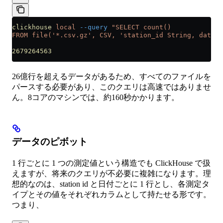
clickhouse
 local
 --query
 "SELECT count() 
FROM file('*.csv.gz', CSV, 'station_id String, date S
2679264563
26億行を超えるデータがあるため、すべてのファイルを
パースする必要があり、このクエリは高速ではありませ
ん。8コアのマシンでは、約160秒かかります。
データのピボット
1 行ごとに 1 つの測定値という構造でも ClickHouse で扱
えますが、将来のクエリが不必要に複雑になります。理
想的なのは、station id と日付ごとに 1 行とし、各測定タ
イプとその値をそれぞれカラムとして持たせる形です。
つまり、