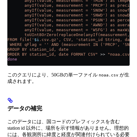
       anyIf(value, measurement = 'TMIN') as tempMin,
       anyIf(value, measurement = 'PRCP') as precipit
       anyIf(value, measurement = 'SNOW') as snowfall
       anyIf(value, measurement = 'SNWD') as snowDept
       anyIf(value, measurement = 'PSUN') as percentD
       anyIf(value, measurement = 'AWND') as averageW
       anyIf(value, measurement = 'WSFG') as maxWindS
       toUInt8OrZero(replaceOne(anyIf(measurement, st
FROM file('
$i
.csv.gz', CSV, 'station_id String, date 
 WHERE qFlag = '' AND (measurement IN ('PRCP', 'SNOW'
GROUP BY station_id, date
ORDER BY station_id, date FORMAT CSV"
 >>
 "noaa.csv"
;
done
このクエリにより、50GBの単一ファイル
が生
noaa.csv
成されます。
データの補完
このデータには、国コードのプレフィックスを含む
station id 以外に、場所を示す情報がありません。理想的
には、各観測所に緯度と経度が関連付けられている必要