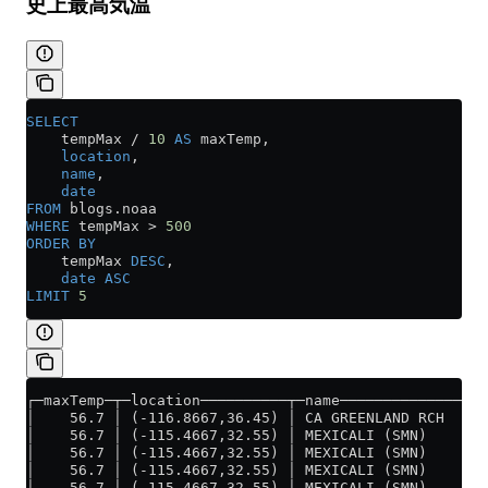
史上最高気温
SELECT
    tempMax 
/
 10
 AS
 maxTemp,
    location
,
    name
,
    date
FROM
 blogs
.
noaa
WHERE
 tempMax 
>
 500
ORDER BY
    tempMax 
DESC
,
    date
 ASC
LIMIT
 5
┌─maxTemp─┬─location──────────┬─name─────────────────
│    56.7 │ (-116.8667,36.45) │ CA GREENLAND RCH     
│    56.7 │ (-115.4667,32.55) │ MEXICALI (SMN)       
│    56.7 │ (-115.4667,32.55) │ MEXICALI (SMN)       
│    56.7 │ (-115.4667,32.55) │ MEXICALI (SMN)       
│    56.7 │ (-115.4667,32.55) │ MEXICALI (SMN)       