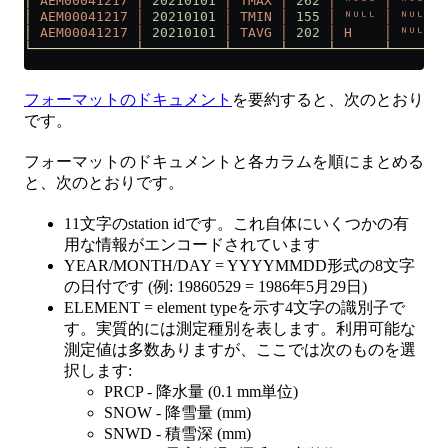
│
 AEM00041217
 │
 20210101
 │
 TMAX
 │
 262
 │
 ᴺᵁᴸᴸ
 │
 ᴺᵁᴸᴸ
 │
│
 AEM00041217
 │
 20210101
 │
 TMIN
 │
 155
 │
 ᴺᵁᴸᴸ
 │
 ᴺᵁᴸᴸ
 │
│
 AEM00041217
 │
 20210101
 │
 TAVG
 │
 202
 │
 H
    │
 ᴺᵁᴸᴸ
 │
└─────────────┴──────────┴──────┴─────┴──────┴──────┴
フォーマットのドキュメント
を要約すると、次のとおり
です。
フォーマットのドキュメントと各カラムを順にまとめる
と、次のとおりです。
11文字のstation idです。これ自体にいくつかの有
用な情報がエンコードされています
YEAR/MONTH/DAY = YYYYMMDD形式の8文字
の日付です (例: 19860529 = 1986年5月29日)
ELEMENT = element typeを示す4文字の識別子で
す。実質的には測定種別を表します。利用可能な
測定値は多数ありますが、ここでは次のものを選
択します:
PRCP - 降水量 (0.1 mm単位)
SNOW - 降雪量 (mm)
SNWD - 積雪深 (mm)