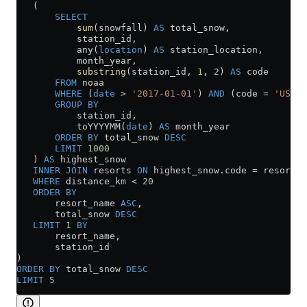
   (
       SELECT
           sum
(snowfall) 
AS
 total_snow,
           station_id,
           any(
location
) 
AS
 station_location,
           month_year,
           substring
(station_id, 
1
, 
2
) 
AS
 code
       FROM
 noaa
       WHERE
 (
date
 >
 '2017-01-01'
) 
AND
 (code 
=
 'US'
) 
       GROUP BY
           station_id,
           toYYYYMM(
date
) 
AS
 month_year
       ORDER BY
 total_snow 
DESC
       LIMIT
 1000
   ) 
AS
 highest_snow
   INNER JOIN
 resorts 
ON
 highest_snow
.
code
 =
 resorts
.
   WHERE
 distance_km 
<
 20
   ORDER BY
       resort_name 
ASC
,
       total_snow 
DESC
   LIMIT
 1
 BY
       resort_name,
       station_id
)
ORDER BY
 total_snow 
DESC
LIMIT
 5