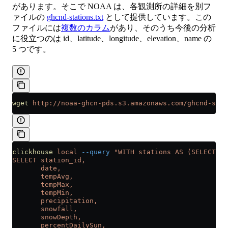
があります。そこで NOAA は、各観測所の詳細を別フ
ァイルの
ghcnd-stations.txt
として提供しています。この
ファイルには
複数のカラム
があり、そのうち今後の分析
に役立つのは id、latitude、longitude、elevation、name の
5 つです。
wget
 http://noaa-ghcn-pds.s3.amazonaws.com/ghcnd-stat
clickhouse
 local
 --query
 "WITH stations AS (SELECT i
SELECT station_id,
       date,
       tempAvg,
       tempMax,
       tempMin,
       precipitation,
       snowfall,
       snowDepth,
       percentDailySun,