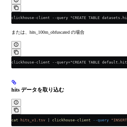
clickhouse-client --query "CREATE TABLE datasets.hi
または、hits_100m_obfuscated の場合
clickhouse-client --query="CREATE TABLE default.hit
hits データを取り込む
cat
 hits_v1.tsv
 |
 clickhouse-client
 --query
 "INSERT