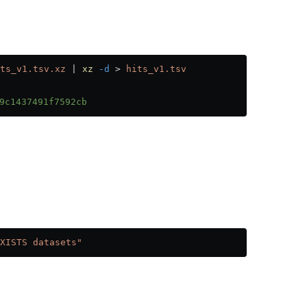
ts_v1.tsv.xz
 |
 xz
 -d
 >
 hits_v1.tsv
1437491f7592cb
XISTS datasets"