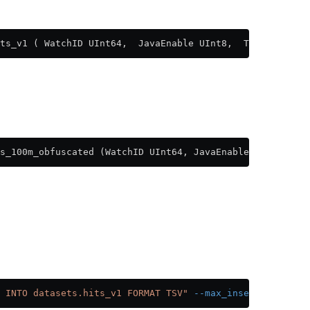
ts_v1 ( WatchID UInt64,  JavaEnable UInt8,  Title String
s_100m_obfuscated (WatchID UInt64, JavaEnable UInt8, Tit
 INTO datasets.hits_v1 FORMAT TSV"
 --max_insert_block_si