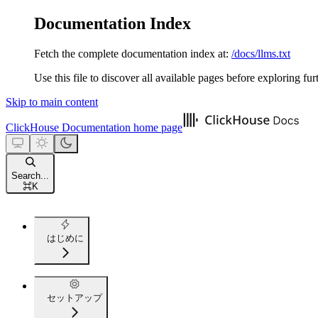
Documentation Index
Fetch the complete documentation index at:
/docs/llms.txt
Use this file to discover all available pages before exploring fur
Skip to main content
ClickHouse Documentation
home page
Search...
⌘
K
はじめに
セットアップ