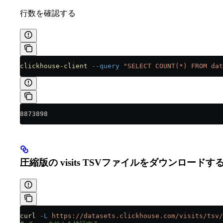
行数を確認する
clickhouse-client
 --query
 "SELECT COUNT(*) FROM dat
8873898
圧縮版の visits TSVファイルをダウンロードす
curl
 -L
 https://datasets.clickhouse.com/visits/tsv/