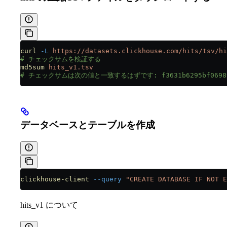
curl
 -L
 https://datasets.clickhouse.com/hits/tsv/hi
# チェックサムを検証する
md5sum
 hits_v1.tsv
# チェックサムは次の値と一致するはずです: f3631b6295bf06989c
データベースとテーブルを作成
clickhouse-client
 --query
 "CREATE DATABASE IF NOT E
hits_v1 について