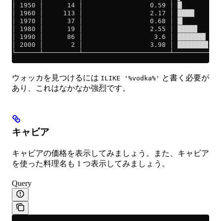
│ 1950 │      14 │                 0.59 │ █▏         
│ 1960 │     113 │                 2.17 │ ████▎      
│ 1970 │      37 │                 0.68 │ █▎         
│ 1980 │      19 │                 2.55 │ █████      
│ 1990 │      86 │                  3.6 │ ███████▏   
│ 2000 │       2 │                 3.98 │ ███████▊   
└──────┴─────────┴──────────────────────┴────────────
ウォッカを見つけるには
と書く必要が
ILIKE '%vodka%'
あり、これはなかなか強烈です。
キャビア
キャビアの価格を表示してみましょう。また、キャビア
を使った料理名も 1 つ表示してみましょう。
Query