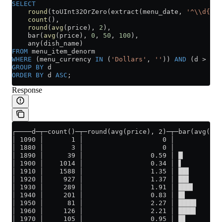
SELECT
    round
(toUInt32OrZero(extract(menu_date, 
'^\\d{4}'
    count
(),
    round
(
avg
(price), 
2
),
    bar(
avg
(price), 
0
, 
50
, 
100
),
    any(dish_name)
FROM
 menu_item_denorm
WHERE
 (menu_currency 
IN
 (
'Dollars'
, 
''
)) 
AND
 (d 
>
 0
) 
GROUP BY
 d
ORDER BY
 d 
ASC
;
Response
┌────d─┬─count()─┬─round(avg(price), 2)─┬─bar(avg(pri
│ 1090 │       1 │                    0 │            
│ 1880 │       3 │                    0 │            
│ 1890 │      39 │                 0.59 │ █▏         
│ 1900 │    1014 │                 0.34 │ ▋          
│ 1910 │    1588 │                 1.35 │ ██▋        
│ 1920 │     927 │                 1.37 │ ██▋        
│ 1930 │     289 │                 1.91 │ ███▋       
│ 1940 │     201 │                 0.83 │ █▋         
│ 1950 │      81 │                 2.27 │ ████▌      
│ 1960 │     126 │                 2.21 │ ████▍      
│ 1970 │     105 │                 0.95 │ █▊         