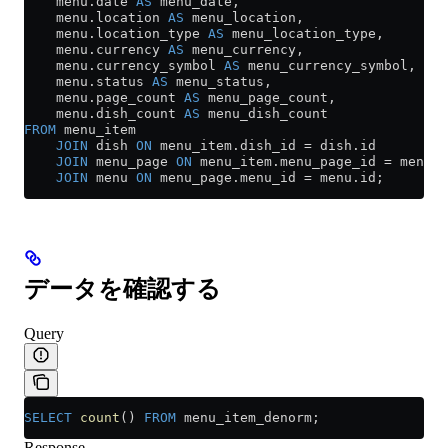
    menu
.
date
 AS
 menu_date,
    menu
.
location
 AS
 menu_location,
    menu
.
location_type
 AS
 menu_location_type,
    menu
.
currency
 AS
 menu_currency,
    menu
.
currency_symbol
 AS
 menu_currency_symbol,
    menu
.
status
 AS
 menu_status,
    menu
.
page_count
 AS
 menu_page_count,
    menu
.
dish_count
 AS
 menu_dish_count
FROM
 menu_item
    JOIN
 dish 
ON
 menu_item
.
dish_id
 =
 dish
.
id
    JOIN
 menu_page 
ON
 menu_item
.
menu_page_id
 =
 menu_p
    JOIN
 menu 
ON
 menu_page
.
menu_id
 =
 menu
.
id
;
データを確認する
Query
SELECT
 count
() 
FROM
 menu_item_denorm;
Response