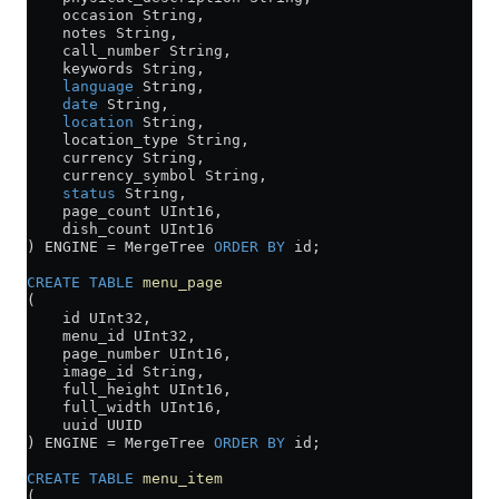
    occasion String,
    notes String,
    call_number String,
    keywords String,
    language
 String,
    date
 String,
    location
 String,
    location_type String,
    currency String,
    currency_symbol String,
    status
 String,
    page_count UInt16,
    dish_count UInt16
) ENGINE 
=
 MergeTree 
ORDER BY
 id;
CREATE
 TABLE
 menu_page
(
    id UInt32,
    menu_id UInt32,
    page_number UInt16,
    image_id String,
    full_height UInt16,
    full_width UInt16,
    uuid UUID
) ENGINE 
=
 MergeTree 
ORDER BY
 id;
CREATE
 TABLE
 menu_item
(