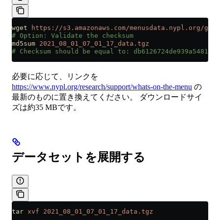
wget
 https://s3.amazonaws.com/menusdata.nypl.org/gzip
# Option: Validate the checksum
md5sum
 2021_08_01_07_01_17_data.tgz
# Checksum should be equal to: db6126724de939a5481e31
必要に応じて、リンクを
https://www.nypl.org/research/support/whats-on-the-menu
の
最新のものに置き換えてください。 ダウンロードサイ
ズは約35 MBです。
データセットを展開する
tar
 xvf
 2021_08_01_07_01_17_data.tgz