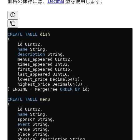
価格の保存には、
Decimal
型を使用します。
CREATE
 TABLE
 dish
(
    id UInt32,
    name
 String,
    description
 String,
    menus_appeared UInt32,
    times_appeared Int32,
    first_appeared UInt16,
    last_appeared UInt16,
    lowest_price Decimal64(
3
),
    highest_price Decimal64(
3
)
) ENGINE 
=
 MergeTree 
ORDER BY
 id;
CREATE
 TABLE
 menu
(
    id UInt32,
    name
 String,
    sponsor String,
    event
 String,
    venue String,
    place String,
    physical_description String,