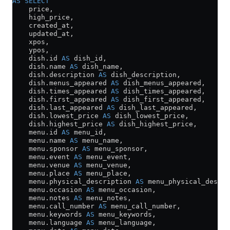
AS
 SELECT
    price,
    high_price,
    created_at,
    updated_at,
    xpos,
    ypos,
    dish
.
id
 AS
 dish_id,
    dish
.
name
 AS
 dish_name,
    dish
.
description
 AS
 dish_description,
    dish
.
menus_appeared
 AS
 dish_menus_appeared,
    dish
.
times_appeared
 AS
 dish_times_appeared,
    dish
.
first_appeared
 AS
 dish_first_appeared,
    dish
.
last_appeared
 AS
 dish_last_appeared,
    dish
.
lowest_price
 AS
 dish_lowest_price,
    dish
.
highest_price
 AS
 dish_highest_price,
    menu
.
id
 AS
 menu_id,
    menu
.
name
 AS
 menu_name,
    menu
.
sponsor
 AS
 menu_sponsor,
    menu
.
event
 AS
 menu_event,
    menu
.
venue
 AS
 menu_venue,
    menu
.
place
 AS
 menu_place,
    menu
.
physical_description
 AS
 menu_physical_descri
    menu
.
occasion
 AS
 menu_occasion,
    menu
.
notes
 AS
 menu_notes,
    menu
.
call_number
 AS
 menu_call_number,
    menu
.
keywords
 AS
 menu_keywords,
    menu
.
language
 AS
 menu_language,