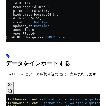
    id UInt32,
    menu_page_id UInt32,
    price Decimal64(
3
),
    high_price Decimal64(
3
),
    dish_id UInt32,
    created_at 
DateTime
,
    updated_at 
DateTime
,
    xpos Float64,
    ypos Float64
) ENGINE 
=
 MergeTree 
ORDER BY
 id;
データをインポートする
ClickHouse にデータを取り込むには、次を実行します:
clickhouse-client
 --format_csv_allow_single_quotes
 0
 
clickhouse-client
 --format_csv_allow_single_quotes
 0
 