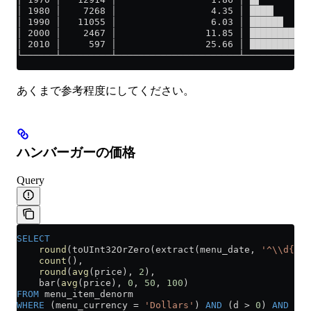
│ 1980 │    7268 │                 4.35 │ ████▎      
│ 1990 │   11055 │                 6.03 │ ██████     
│ 2000 │    2467 │                11.85 │ ███████████
│ 2010 │     597 │                25.66 │ ███████████
└──────┴─────────┴──────────────────────┴────────────
あくまで参考程度にしてください。
ハンバーガーの価格
Query
SELECT
    round
(toUInt32OrZero(extract(menu_date, 
'^\\d{4}'
    count
(),
    round
(
avg
(price), 
2
),
    bar(
avg
(price), 
0
, 
50
, 
100
)
FROM
 menu_item_denorm
WHERE
 (menu_currency 
=
 'Dollars'
) 
AND
 (d 
>
 0
) 
AND
 (d 