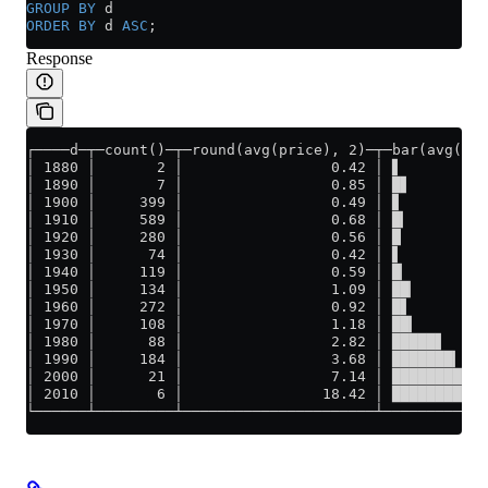
GROUP BY
 d
ORDER BY
 d 
ASC
;
Response
┌────d─┬─count()─┬─round(avg(price), 2)─┬─bar(avg(pri
│ 1880 │       2 │                 0.42 │ ▋          
│ 1890 │       7 │                 0.85 │ █▋         
│ 1900 │     399 │                 0.49 │ ▊          
│ 1910 │     589 │                 0.68 │ █▎         
│ 1920 │     280 │                 0.56 │ █          
│ 1930 │      74 │                 0.42 │ ▋          
│ 1940 │     119 │                 0.59 │ █▏         
│ 1950 │     134 │                 1.09 │ ██▏        
│ 1960 │     272 │                 0.92 │ █▋         
│ 1970 │     108 │                 1.18 │ ██▎        
│ 1980 │      88 │                 2.82 │ █████▋     
│ 1990 │     184 │                 3.68 │ ███████▎   
│ 2000 │      21 │                 7.14 │ ███████████
│ 2010 │       6 │                18.42 │ ███████████
└──────┴─────────┴──────────────────────┴────────────