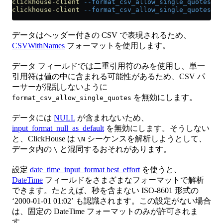
clickhouse-client
 --format_csv_allow_single_quotes
 0
 
clickhouse-client
 --format_csv_allow_single_quotes
 0
 
データはヘッダー付きの CSV で表現されるため、
CSVWithNames
フォーマットを使用します。
データ フィールドでは二重引用符のみを使用し、単一
引用符は値の中に含まれる可能性があるため、CSV パ
ーサーが混乱しないように
を無効にします。
format_csv_allow_single_quotes
データには
NULL
が含まれないため、
input_format_null_as_default
を無効にします。そうしない
と、ClickHouse は
シーケンスを解析しようとして、
\N
データ内の
と混同するおそれがあります。
\
設定
date_time_input_format best_effort
を使うと、
DateTime
フィールドをさまざまなフォーマットで解析
できます。たとえば、秒を含まない ISO-8601 形式の
‘2000-01-01 01:02’ も認識されます。この設定がない場合
は、固定の DateTime フォーマットのみが許可されま
す。