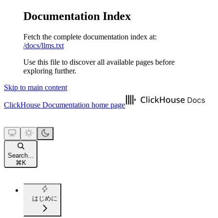
Documentation Index
Fetch the complete documentation index at:
/docs/llms.txt
Use this file to discover all available pages before
exploring further.
Skip to main content
ClickHouse Documentation
home page
Search...
⌘
K
はじめに