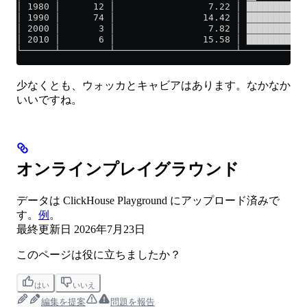
│ 1980 │      12 │                 7.22 │ ███████████
│ 1990 │      74 │                14.42 │ ███████████
│ 2000 │       3 │                 7.82 │ ███████████
│ 2010 │       6 │                15.58 │ ███████████
└──────┴─────────┴──────────────────────┴────────────
少なくとも、ウォッカとキャビアはあります。なかなか
いいですね。
オンラインプレイグラウンド
データは ClickHouse Playground にアップロード済みで
す。
例
。
最終更新日
2026年7月23日
このページは役に立ちましたか？
はい
いいえ
編集を提案
問題を報告