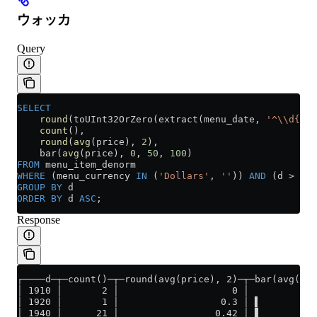
ウォッカ
Query
SELECT
    round
(toUInt32OrZero(extract(menu_date, 
'^\\d{4}'
    count
(),
    round
(
avg
(price), 
2
),
    bar(
avg
(price), 
0
, 
50
, 
100
)
FROM
 menu_item_denorm
WHERE
 (menu_currency 
IN
 (
'Dollars'
, 
''
)) 
AND
 (d 
>
 0
) 
GROUP BY
 d
ORDER BY
 d 
ASC
;
Response
┌────d─┬─count()─┬─round(avg(price), 2)─┬─bar(avg(pri
│ 1910 │       2 │                    0 │            
│ 1920 │       1 │                  0.3 │ ▌          
│ 1940 │      21 │                 0.42 │ ▋          