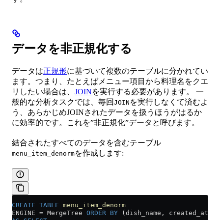
データを非正規化する
データは
正規形
に基づいて複数のテーブルに分かれてい
ます。つまり、たとえばメニュー項目から料理名をクエ
リしたい場合は、
JOIN
を実行する必要があります。 一
般的な分析タスクでは、毎回
を実行しなくて済むよ
JOIN
う、あらかじめJOINされたデータを扱うほうがはるか
に効率的です。これを”非正規化”データと呼びます。
結合されたすべてのデータを含むテーブル
を作成します:
menu_item_denorm
CREATE
 TABLE
 menu_item_denorm
ENGINE 
=
 MergeTree 
ORDER BY
 (dish_name, created_at)