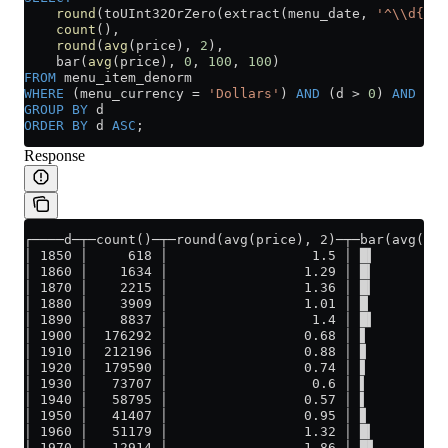
    round
(toUInt32OrZero(extract(menu_date, 
'^\\d{4}'
    count
(),
    round
(
avg
(price), 
2
),
    bar(
avg
(price), 
0
, 
100
, 
100
)
FROM
 menu_item_denorm
WHERE
 (menu_currency 
=
 'Dollars'
) 
AND
 (d 
>
 0
) 
AND
 (d 
GROUP BY
 d
ORDER BY
 d 
ASC
;
Response
┌────d─┬─count()─┬─round(avg(price), 2)─┬─bar(avg(pri
│ 1850 │     618 │                  1.5 │ █▍         
│ 1860 │    1634 │                 1.29 │ █▎         
│ 1870 │    2215 │                 1.36 │ █▎         
│ 1880 │    3909 │                 1.01 │ █          
│ 1890 │    8837 │                  1.4 │ █▍         
│ 1900 │  176292 │                 0.68 │ ▋          
│ 1910 │  212196 │                 0.88 │ ▊          
│ 1920 │  179590 │                 0.74 │ ▋          
│ 1930 │   73707 │                  0.6 │ ▌          
│ 1940 │   58795 │                 0.57 │ ▌          
│ 1950 │   41407 │                 0.95 │ ▊          
│ 1960 │   51179 │                 1.32 │ █▎         
│ 1970 │   12914 │                 1.86 │ █▋         