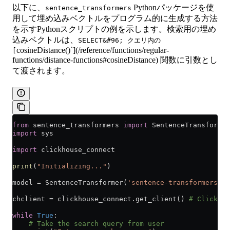
以下に、
Pythonパッケージを使
sentence_transformers
用して埋め込みベクトルをプログラム的に生成する方法
を示すPythonスクリプトの例を示します。検索用の埋め
込みベクトルは、
SELECT&#96; クエリ内の
cosineDistance()`](/reference/functions/regular-
[
functions/distance-functions#cosineDistance) 関数に引数とし
て渡されます。
from
 sentence_transformers 
import
 SentenceTransformer
import
 sys
import
 clickhouse_connect
print
(
"Initializing..."
)
model 
=
 SentenceTransformer(
'sentence-transformers/al
chclient 
=
 clickhouse_connect.get_client() 
# ClickHou
while
 True
:
    # Take the search query from user