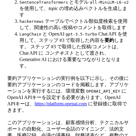
とモデル
SentenceTransformers
all-MiniLM-L6-v2
を使用して、
topic
の埋め込みベクトルを生成しま
す
テーブルでベクトル類似度検索を使用
hackernews
して、関連性の高い投稿やコメントを取得します
と OpenAI
Chat API を使
LangChain
gpt-3.5-turbo
用して、ステップ #3 で取得した内容を
要約
しま
す。 ステップ #3 で取得した投稿/コメントは、
Chat API に
コンテキスト
として渡され、
Generative AI における重要なつながりとなりま
す。
要約アプリケーションの実行例を以下に示し、その後に
要約アプリケーションのコードを掲載します。アプリケ
ーションを実行するには、環境変数
に
OPENAI_API_KEY
OpenAI APIキーを設定する必要があります。OpenAI
APIキーは、
https://platform.openai.com
に登録後に取得で
きます。
このアプリケーションは、顧客感情分析、テクニカルサ
ポートの自動化、ユーザー会話のマイニング、法的文
書、医療記録、会議の議事録、財務諸表など、複数のエ