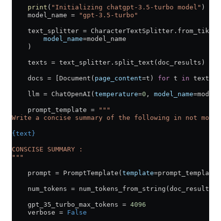
    print
(
"Initializing chatgpt-3.5-turbo model"
)
    model_name 
=
 "gpt-3.5-turbo"
    text_splitter 
=
 CharacterTextSplitter.from_tiktok
        model_name
=
model_name
    )
    texts 
=
 text_splitter.split_text(doc_results)
    docs 
=
 [Document(
page_content
=
t) 
for
 t 
in
 texts]
    llm 
=
 ChatOpenAI(
temperature
=
0
, 
model_name
=
model_
    prompt_template 
=
 """
Write a concise summary of the following in not more 
{text}
CONSCISE SUMMARY :
"""
    prompt 
=
 PromptTemplate(
template
=
prompt_template,
    num_tokens 
=
 num_tokens_from_string(doc_results, 
    gpt_35_turbo_max_tokens 
=
 4096
    verbose 
=
 False