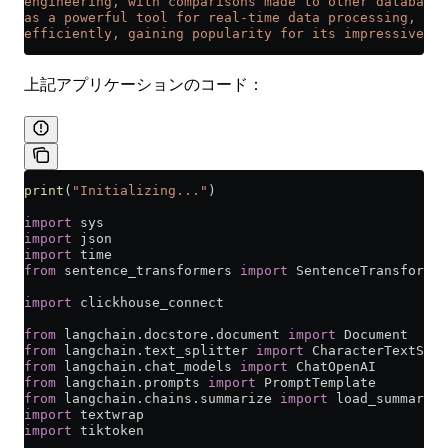
engineering, with comparisons made to other databases
as a powerful tool for real-time data processing, an
efficiently, gaining popularity for its impressive pe
上記アプリケーションのコード：
print
(
"Initializing..."
)
import
 sys
import
 json
import
 time
from
 sentence_transformers 
import
 SentenceTransformer
import
 clickhouse_connect
from
 langchain.docstore.document 
import
 Document
from
 langchain.text_splitter 
import
 CharacterTextSpli
from
 langchain.chat_models 
import
 ChatOpenAI
from
 langchain.prompts 
import
 PromptTemplate
from
 langchain.chains.summarize 
import
 load_summarize
import
 textwrap
import
 tiktoken