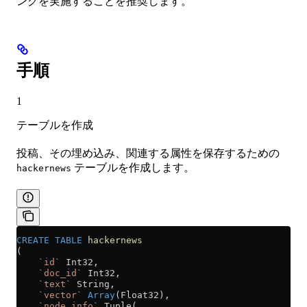
ングを実施することを推奨します。
手順
1
テーブルを作成
投稿、その埋め込み、関連する属性を保存するための
テーブルを作成します。
hackernews
CREATE
 TABLE
 hackernews
(
    `id`
 Int32,
    `doc_id`
 Int32,
    `text`
 String,
    `vector`
 Array
(Float32),
    `node_info`
 Tuple(