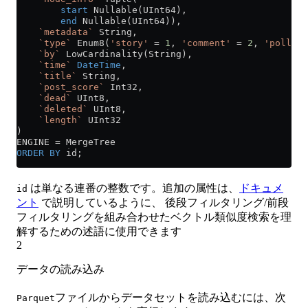
        start
 Nullable(UInt64),
        end
 Nullable(UInt64)),
    `metadata`
 String,
    `type`
 Enum8(
'story'
 =
 1
, 
'comment'
 =
 2
, 
'poll'
 =
    `by`
 LowCardinality(String),
    `time`
 DateTime
,
    `title`
 String,
    `post_score`
 Int32,
    `dead`
 UInt8,
    `deleted`
 UInt8,
    `length`
 UInt32
)
ENGINE 
=
 MergeTree
ORDER BY
 id;
は単なる連番の整数です。追加の属性は、
ドキュメ
id
ント
で説明しているように、 後段フィルタリング/前段
フィルタリングを組み合わせたベクトル類似度検索を理
解するための述語に使用できます
2
データの読み込み
ファイルからデータセットを読み込むには、次
Parquet