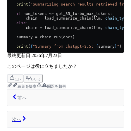
    print
(
"Summarizing search results retrieved from 
    if
 num_tokens 
<=
 gpt_35_turbo_max_tokens:
        chain 
=
 load_summarize_chain(llm, 
chain_type
=
    else
:
        chain 
=
 load_summarize_chain(llm, 
chain_type
=
    summary 
=
 chain.run(docs)
    print
(
f
"Summary from chatgpt-3.5: 
{
summary
}
"
)
最終更新日
2026年7月23日
このページは役に立ちましたか？
はい
いいえ
編集を提案
問題を報告
前へ
次へ