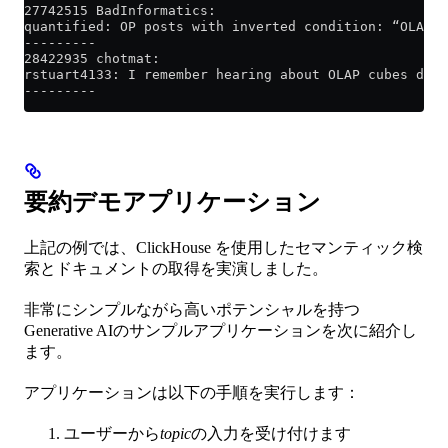
27742515 BadInformatics:
quantified: OP posts with inverted condition: “OLAP !
---------
28422935 chotmat:
rstuart4133: I remember hearing about OLAP cubes donk
---------
要約デモアプリケーション
上記の例では、ClickHouse を使用したセマンティック検
索とドキュメントの取得を実演しました。
非常にシンプルながら高いポテンシャルを持つ
Generative AIのサンプルアプリケーションを次に紹介し
ます。
アプリケーションは以下の手順を実行します：
ユーザーから
topic
の入力を受け付けます