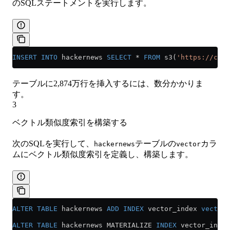
のSQLステートメントを実行します。
INSERT INTO
 hackernews 
SELECT
 *
 FROM
 s3(
'https://clic
テーブルに2,874万行を挿入するには、数分かかりま
す。
3
ベクトル類似度索引を構築する
次のSQLを実行して、
テーブルの
カラ
hackernews
vector
ムにベクトル類似度索引を定義し、構築します。
ALTER
 TABLE
 hackernews 
ADD
 INDEX
 vector_index 
vector
 
ALTER
 TABLE
 hackernews MATERIALIZE 
INDEX
 vector_index