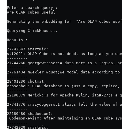
Enter a search query :
Are OLAP cubes useful
Generating the embedding for  "Are OLAP cubes useful"
Querying ClickHouse...
Results :
27742647 smartmic:
slt2021: OLAP Cube is not dead, as long as you use so
---------
27744260 georgewfraser:A data mart is a logical organ
---------
27761434 mwexler:&quot;We model data according to rig
---------
28401230 chotmat:
erosenbe0: OLAP database is just a copy, replica, or 
---------
22198879 Merick:+1 for Apache Kylin, it&#x27;s a grea
---------
27741776 crazydoggers:I always felt the value of an O
---------
22189480 shadowsun7:
_Codemonkeyism: After maintaining an OLAP cube system
---------
27742029 smartmic: