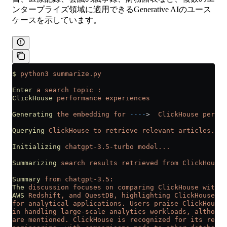
ンタープライズ領域に適用できるGenerative AIのユース
ケースを示しています。
$
 python3
 summarize.py
Enter
 a
 search
 topic
 :
ClickHouse
 performance
 experiences
Generating
 the
 embedding
 for
 ----
>
  ClickHouse
 perfor
Querying
 ClickHouse
 to
 retrieve
 relevant
 articles...
Initializing
 chatgpt-3.5-turbo
 model...
Summarizing
 search
 results
 retrieved
 from
 ClickHouse.
Summary
 from
 chatgpt-3.5:
The
 discussion
 focuses
 on
 comparing
 ClickHouse
 with
 v
AWS
 Redshift,
 and
 QuestDB,
 highlighting
 ClickHouse's 
for analytical applications. Users praise ClickHouse 
in handling large-scale analytics workloads, although
are mentioned. ClickHouse is recognized for its real-