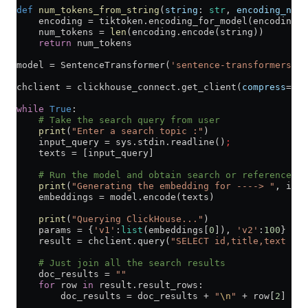
def
 num_tokens_from_string
(
string
: 
str
, 
encoding_name
    encoding 
=
 tiktoken.encoding_for_model(encoding_n
    num_tokens 
=
 len
(encoding.encode(string))
    return
 num_tokens
model 
=
 SentenceTransformer(
'sentence-transformers/al
chclient 
=
 clickhouse_connect.get_client(
compress
=
Fal
while
 True
:
    # Take the search query from user
    print
(
"Enter a search topic :"
)
    input_query 
=
 sys.stdin.readline()
;
    texts 
=
 [input_query]
    # Run the model and obtain search or reference ve
    print
(
"Generating the embedding for ----> "
, inpu
    embeddings 
=
 model.encode(texts)
    print
(
"Querying ClickHouse..."
)
    params 
=
 {
'v1'
:
list
(embeddings[
0
]), 
'v2'
:
100
}
    result 
=
 chclient.query(
"SELECT id,title,text FRO
    # Just join all the search results
    doc_results 
=
 ""
    for
 row 
in
 result.result_rows:
        doc_results 
=
 doc_results 
+
 "
\n
"
 +
 row[
2
]