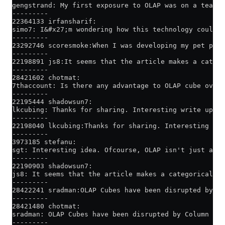
gengstrand: My first exposure to OLAP was on a team d
---------
22364133 irfansharif:
simo7: I&#x27;m wondering how this technology could w
---------
23292746 scoresmoke:When I was developing my pet proj
---------
22198891 js8:It seems that the article makes a catego
---------
28421602 chotmat:
7thaccount: Is there any advantage to OLAP cube over 
---------
22195444 shadowsun7:
lkcubing: Thanks for sharing. Interesting write up.<p
---------
22198040 lkcubing:Thanks for sharing. Interesting wri
---------
3973185 stefanu:
sgt: Interesting idea. Ofcourse, OLAP isn't just abou
---------
22190903 shadowsun7:
js8: It seems that the article makes a categorical er
---------
28422241 sradman:OLAP Cubes have been disrupted by Co
---------
28421480 chotmat:
sradman: OLAP Cubes have been disrupted by Column Sto
---------