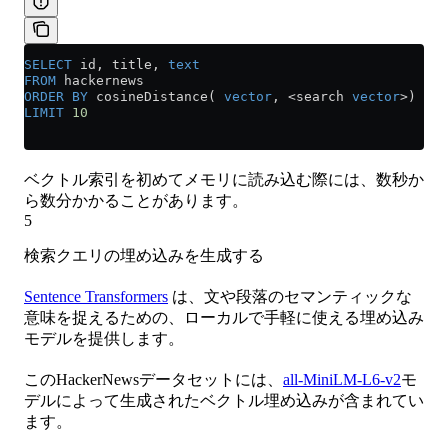
SELECT
 id, title, 
text
FROM
 hackernews
ORDER BY
 cosineDistance( 
vector
, 
<
search 
vector
>
)
LIMIT
 10
ベクトル索引を初めてメモリに読み込む際には、数秒か
ら数分かかることがあります。
5
検索クエリの埋め込みを生成する
Sentence Transformers
は、文や段落のセマンティックな
意味を捉えるための、ローカルで手軽に使える埋め込み
モデルを提供します。
このHackerNewsデータセットには、
all-MiniLM-L6-v2
モ
デルによって生成されたベクトル埋め込みが含まれてい
ます。