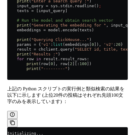
    print
(
"Enter a search query :"
)
    input_query 
=
 sys.stdin.readline()
;
    texts 
=
 [input_query]
    # Run the model and obtain search vector
    print
(
"Generating the embedding for "
, input_quer
    embeddings 
=
 model.encode(texts)
    print
(
"Querying ClickHouse..."
)
    params 
=
 {
'v1'
:
list
(embeddings[
0
]), 
'v2'
:
20
}
    result 
=
 chclient.query(
"SELECT id, title, text F
    print
(
"Results :"
)
    for
 row 
in
 result.result_rows:
        print
(row[
0
], row[
2
][:
100
])
        print
(
"---------"
)
上記の Python スクリプトの実行例と類似検索の結果を
以下に示します (上位20件の投稿はそれぞれ先頭100文
字のみを表示しています) ：
Initializing...