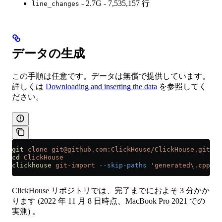
- 2.7G - 7,535,157 行
line_changes
データの生成
この手順は任意です。データは無償で提供しています。
詳しくは
Downloading and inserting the data
を参照してく
ださい。
git
 clone
 git@github.com:ClickHouse/ClickHouse.git
cd
 ClickHouse
clickhouse
 git-import
 --skip-paths
 'generated\.cpp|^(
ClickHouse リポジトリでは、完了までにおよそ 3 分かか
ります (2022 年 11 月 8 日時点、MacBook Pro 2021 での
実測) 。