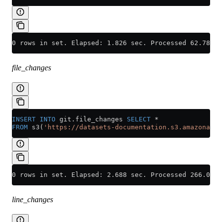
0 rows in set. Elapsed: 1.826 sec. Processed 62.78 th
file_changes
INSERT INTO
 git
.
file_changes
 SELECT
 *
FROM
 s3(
'https://datasets-documentation.s3.amazonaws.
0 rows in set. Elapsed: 2.688 sec. Processed 266.05 t
line_changes