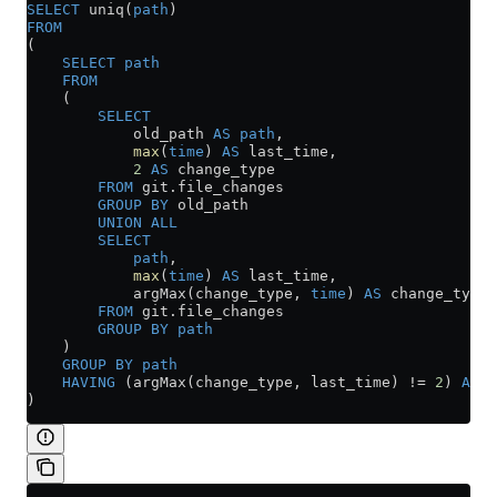
SELECT
 uniq(
path
)
FROM
(
    SELECT
 path
    FROM
    (
        SELECT
            old_path 
AS
 path
,
            max
(
time
) 
AS
 last_time,
            2
 AS
 change_type
        FROM
 git
.
file_changes
        GROUP BY
 old_path
        UNION ALL
        SELECT
            path
,
            max
(
time
) 
AS
 last_time,
            argMax(change_type, 
time
) 
AS
 change_type
        FROM
 git
.
file_changes
        GROUP BY
 path
    )
    GROUP BY
 path
    HAVING
 (argMax(change_type, last_time) 
!=
 2
) 
AND
 
)