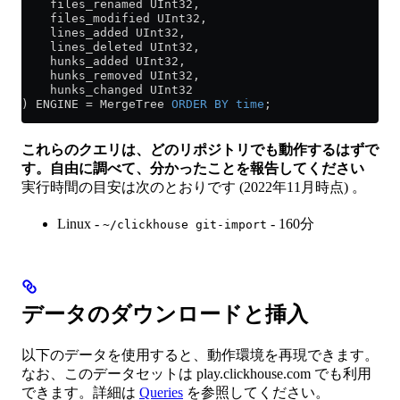
    files_renamed UInt32,
    files_modified UInt32,
    lines_added UInt32,
    lines_deleted UInt32,
    hunks_added UInt32,
    hunks_removed UInt32,
    hunks_changed UInt32
) ENGINE 
=
 MergeTree 
ORDER BY
 time
;
これらのクエリは、どのリポジトリでも動作するはずで
す。自由に調べて、分かったことを報告してください
実行時間の目安は次のとおりです (2022年11月時点) 。
Linux -
- 160分
~/clickhouse git-import
データのダウンロードと挿入
以下のデータを使用すると、動作環境を再現できます。
なお、このデータセットは play.clickhouse.com でも利用
できます。詳細は
Queries
を参照してください。