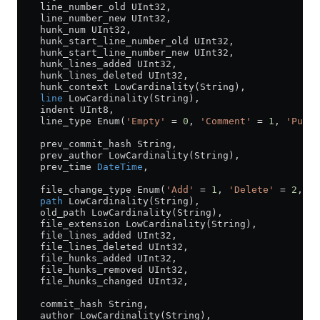
    line_number_old UInt32,
    line_number_new UInt32,
    hunk_num UInt32,
    hunk_start_line_number_old UInt32,
    hunk_start_line_number_new UInt32,
    hunk_lines_added UInt32,
    hunk_lines_deleted UInt32,
    hunk_context LowCardinality(String),
    line
 LowCardinality(String),
    indent UInt8,
    line_type Enum(
'Empty'
 =
 0
, 
'Comment'
 =
 1
, 
'Punct
    prev_commit_hash String,
    prev_author LowCardinality(String),
    prev_time 
DateTime
,
    file_change_type Enum(
'Add'
 =
 1
, 
'Delete'
 =
 2
, 
'M
    path
 LowCardinality(String),
    old_path LowCardinality(String),
    file_extension LowCardinality(String),
    file_lines_added UInt32,
    file_lines_deleted UInt32,
    file_hunks_added UInt32,
    file_hunks_removed UInt32,
    file_hunks_changed UInt32,
    commit_hash String,
    author LowCardinality(String),