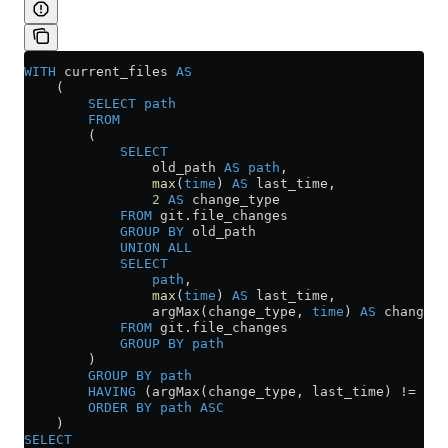
WITH
 current_files 
AS
    (
        SELECT
 path
        FROM
        (
            SELECT
                old_path 
AS
 path
,
                max
(
time
) 
AS
 last_time,
                2
 AS
 change_type
            FROM
 git
.
file_changes
            GROUP BY
 old_path
            UNION ALL
            SELECT
                path
,
                max
(
time
) 
AS
 last_time,
                argMax(change_type, 
time
) 
AS
 change_t
            FROM
 git
.
file_changes
            GROUP BY
 path
        )
        GROUP BY
 path
        HAVING
 (argMax(change_type, last_time) 
!=
 2
) 
        ORDER BY
 path
 ASC
    )
SELECT