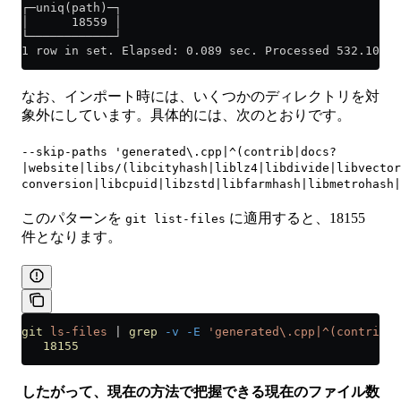
┌─uniq(path)─┐
│      18559 │
└────────────┘
1 row in set. Elapsed: 0.089 sec. Processed 532.10 th
なお、インポート時には、いくつかのディレクトリを対
象外にしています。具体的には、次のとおりです。
--skip-paths 'generated\.cpp|^(contrib|docs?
|website|libs/(libcityhash|liblz4|libdivide|libvector
conversion|libcpuid|libzstd|libfarmhash|libmetrohash|
このパターンを
に適用すると、18155
git list-files
件となります。
git
 ls-files
 |
 grep
 -v
 -E
 'generated\.cpp|^(contrib|d
   18155
したがって、現在の方法で把握できる現在のファイル数