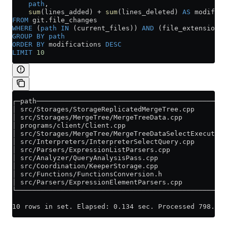
    path
,
    sum
(lines_added) 
+
 sum
(lines_deleted) 
AS
 modifica
FROM
 git
.
file_changes
WHERE
 (
path
 IN
 (current_files)) 
AND
 (file_extension 
I
GROUP BY
 path
ORDER BY
 modifications 
DESC
LIMIT
 10
┌─path───────────────────────────────────────────────
│ src/Storages/StorageReplicatedMergeTree.cpp        
│ src/Storages/MergeTree/MergeTreeData.cpp           
│ programs/client/Client.cpp                         
│ src/Storages/MergeTree/MergeTreeDataSelectExecutor.
│ src/Interpreters/InterpreterSelectQuery.cpp        
│ src/Parsers/ExpressionListParsers.cpp              
│ src/Analyzer/QueryAnalysisPass.cpp                 
│ src/Coordination/KeeperStorage.cpp                 
│ src/Functions/FunctionsConversion.h                
│ src/Parsers/ExpressionElementParsers.cpp           
└────────────────────────────────────────────────────
10 rows in set. Elapsed: 0.134 sec. Processed 798.15 