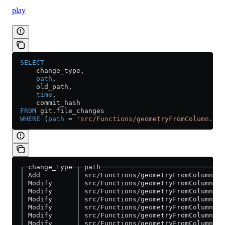
play
  SELECT
      change_type,
      path
,
      old_path,
      time
,
      commit_hash
  FROM
 git
.
file_changes
  WHERE
 (
path
 =
 'src/Functions/geometryFromColumn.h'
)
  ┌─change_type─┬─path───────────────────────────────
  │ Add         │ src/Functions/geometryFromColumn.h 
  │ Modify      │ src/Functions/geometryFromColumn.h 
  │ Modify      │ src/Functions/geometryFromColumn.h 
  │ Modify      │ src/Functions/geometryFromColumn.h 
  │ Modify      │ src/Functions/geometryFromColumn.h 
  │ Modify      │ src/Functions/geometryFromColumn.h 
  │ Modify      │ src/Functions/geometryFromColumn.h 