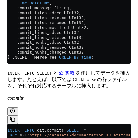
    time
 DateTime
,
    commit_message String,
    commit_files_added UInt32,
    commit_files_deleted UInt32,
    commit_files_renamed UInt32,
    commit_files_modified UInt32,
    commit_lines_added UInt32,
    commit_lines_deleted UInt32,
    commit_hunks_added UInt32,
    commit_hunks_removed UInt32,
    commit_hunks_changed UInt32
) ENGINE 
=
 MergeTree 
ORDER BY
 time
;
と
s3 関数
を使用してデータを挿入
INSERT INTO SELECT
します。たとえば、以下では ClickHouse の各ファイル
を、それぞれ対応するテーブルに挿入します。
commits
INSERT INTO
 git
.
commits
 SELECT
 *
FROM
 s3(
'https://datasets-documentation.s3.amazonaws.