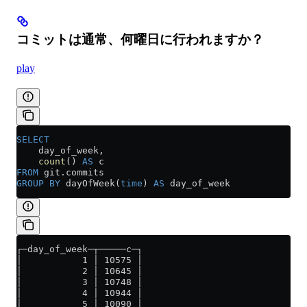
コミットは通常、何曜日に行われますか？
play
SELECT
    day_of_week,
    count
() 
AS
 c
FROM
 git
.
commits
GROUP BY
 dayOfWeek(
time
) 
AS
 day_of_week
┌─day_of_week─┬─────c─┐
│           1 │ 10575 │
│           2 │ 10645 │
│           3 │ 10748 │
│           4 │ 10944 │
│           5 │ 10090 │