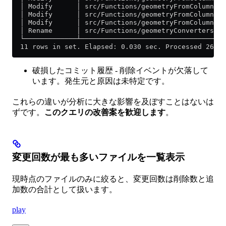
  │ Modify      │ src/Functions/geometryFromColumn.h 
  │ Modify      │ src/Functions/geometryFromColumn.h 
  │ Modify      │ src/Functions/geometryFromColumn.h 
  │ Rename      │ src/Functions/geometryConverters.h 
  └─────────────┴────────────────────────────────────
  11 rows in set. Elapsed: 0.030 sec. Processed 266.0
破損したコミット履歴 - 削除イベントが欠落して
います。発生元と原因は未特定です。
これらの違いが分析に大きな影響を及ぼすことはないは
ずです。
このクエリの改善案を歓迎します
。
変更回数が最も多いファイルを一覧表示
現時点のファイルのみに絞ると、変更回数は削除数と追
加数の合計として扱います。
play