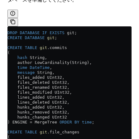
DROP
 DATABASE
 IF
 EXISTS
 git;
CREATE
 DATABASE
 git
;
CREATE
 TABLE
 git
.commits
(
    hash
 String,
    author LowCardinality(String),
    time
 DateTime
,
    message
 String,
    files_added UInt32,
    files_deleted UInt32,
    files_renamed UInt32,
    files_modified UInt32,
    lines_added UInt32,
    lines_deleted UInt32,
    hunks_added UInt32,
    hunks_removed UInt32,
    hunks_changed UInt32
) ENGINE 
=
 MergeTree 
ORDER BY
 time
;
CREATE
 TABLE
 git
.file_changes
(