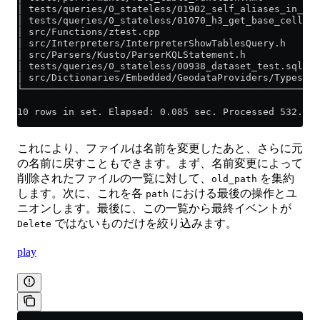
│ tests/queries/0_stateless/01902_self_aliases_in_col
│ tests/queries/0_stateless/01070_h3_get_base_cell.re
│ src/Functions/ztest.cpp                            
│ src/Interpreters/InterpreterShowTablesQuery.h      
│ src/Parsers/Kusto/ParserKQLStatement.h             
│ tests/queries/0_stateless/00938_dataset_test.sql   
│ src/Dictionaries/Embedded/GeodataProviders/Types.h 
└────────────────────────────────────────────────────
10 rows in set. Elapsed: 0.085 sec. Processed 532.10 
これにより、ファイルは名前を変更したあと、さらに元
の名前に戻すこともできます。まず、名前変更によって
削除されたファイルの一覧に対して、
を集約
old_path
します。次に、これを各
における最後の操作とユ
path
ニオンします。最後に、この一覧から最終イベントが
ではないものだけを絞り込みます。
Delete
play