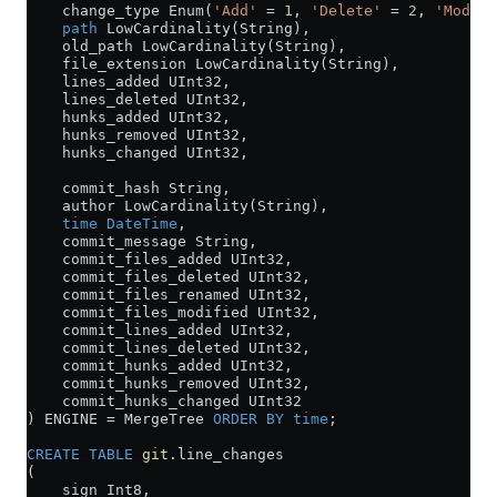
    change_type Enum(
'Add'
 =
 1
, 
'Delete'
 =
 2
, 
'Modify
    path
 LowCardinality(String),
    old_path LowCardinality(String),
    file_extension LowCardinality(String),
    lines_added UInt32,
    lines_deleted UInt32,
    hunks_added UInt32,
    hunks_removed UInt32,
    hunks_changed UInt32,
    commit_hash String,
    author LowCardinality(String),
    time
 DateTime
,
    commit_message String,
    commit_files_added UInt32,
    commit_files_deleted UInt32,
    commit_files_renamed UInt32,
    commit_files_modified UInt32,
    commit_lines_added UInt32,
    commit_lines_deleted UInt32,
    commit_hunks_added UInt32,
    commit_hunks_removed UInt32,
    commit_hunks_changed UInt32
) ENGINE 
=
 MergeTree 
ORDER BY
 time
;
CREATE
 TABLE
 git
.line_changes
(
    sign Int8,