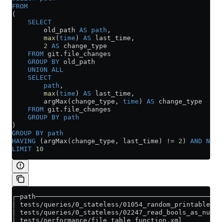
FROM
(
    SELECT
        old_path 
AS
 path
,
        max
(
time
) 
AS
 last_time,
        2
 AS
 change_type
    FROM
 git
.
file_changes
    GROUP BY
 old_path
    UNION ALL
    SELECT
        path
,
        max
(
time
) 
AS
 last_time,
        argMax(change_type, 
time
) 
AS
 change_type
    FROM
 git
.
file_changes
    GROUP BY
 path
)
GROUP BY
 path
HAVING
 (argMax(change_type, last_time) 
!=
 2
) 
AND
 NOT
 
LIMIT
 10
┌─path───────────────────────────────────────────────
│ tests/queries/0_stateless/01054_random_printable_as
│ tests/queries/0_stateless/02247_read_bools_as_numbe
│ tests/performance/file_table_function.xml          