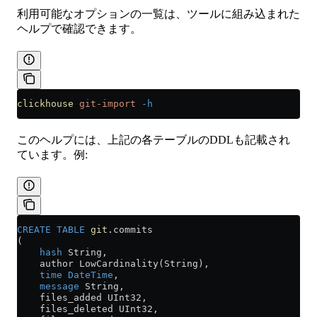
利用可能なオプションの一覧は、ツールに組み込まれた
ヘルプで確認できます。
clickhouse
 git-import
 -h
このヘルプには、上記の各テーブルのDDLも記載され
ています。例:
CREATE
 TABLE
 git
.commits
(
    hash
 String,
    author LowCardinality(String),
    time
 DateTime
,
    message
 String,
    files_added UInt32,
    files_deleted UInt32,