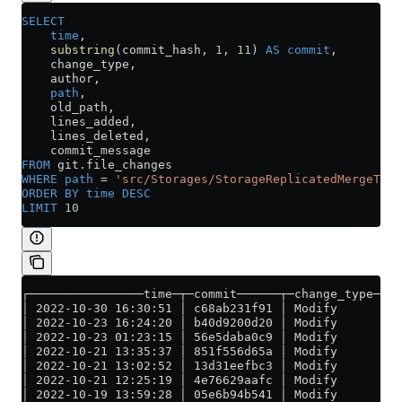
SELECT
    time
,
    substring
(commit_hash, 
1
, 
11
) 
AS
 commit
,
    change_type,
    author,
    path
,
    old_path,
    lines_added,
    lines_deleted,
    commit_message
FROM
 git
.
file_changes
WHERE
 path
 =
 'src/Storages/StorageReplicatedMergeTree
ORDER BY
 time
 DESC
LIMIT
 10
┌────────────────time─┬─commit──────┬─change_type─┬─a
│ 2022-10-30 16:30:51 │ c68ab231f91 │ Modify      │ A
│ 2022-10-23 16:24:20 │ b40d9200d20 │ Modify      │ A
│ 2022-10-23 01:23:15 │ 56e5daba0c9 │ Modify      │ A
│ 2022-10-21 13:35:37 │ 851f556d65a │ Modify      │ I
│ 2022-10-21 13:02:52 │ 13d31eefbc3 │ Modify      │ I
│ 2022-10-21 12:25:19 │ 4e76629aafc │ Modify      │ A
│ 2022-10-19 13:59:28 │ 05e6b94b541 │ Modify      │ A