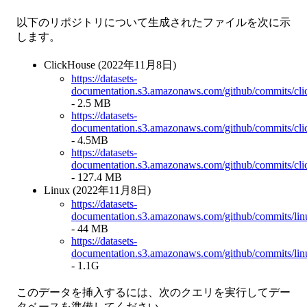
以下のリポジトリについて生成されたファイルを次に示
します。
ClickHouse (2022年11月8日)
https://datasets-
documentation.s3.amazonaws.com/github/commits/cli
- 2.5 MB
https://datasets-
documentation.s3.amazonaws.com/github/commits/clic
- 4.5MB
https://datasets-
documentation.s3.amazonaws.com/github/commits/clic
- 127.4 MB
Linux (2022年11月8日)
https://datasets-
documentation.s3.amazonaws.com/github/commits/linu
- 44 MB
https://datasets-
documentation.s3.amazonaws.com/github/commits/linu
- 1.1G
このデータを挿入するには、次のクエリを実行してデー
タベースを準備してください。