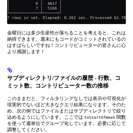
│           6 │  4617 │
│           7 │  5166 │
└─────────────┴───────┘
7 rows in set. Elapsed: 0.262 sec. Processed 62.78 th
金曜日には多少生産性が落ちることを考えると、これは
納得できます。週末にもコードがコミットされているの
はすばらしいですね！コントリビューターの皆さんに心
より感謝します！
サブディレクトリ/ファイルの履歴 - 行数、コ
ミット数、コントリビューター数の推移
このままだと、フィルタリングなしでは表示や可視化が
現実的でないほど大きなクエリ結果になります。そのた
め、次の例ではファイルまたはサブディレクトリで絞り
込めるようにしています。ここでは
関数
toStartOfWeek
を使って週単位でグループ化しています。必要に応じて
調整してください。