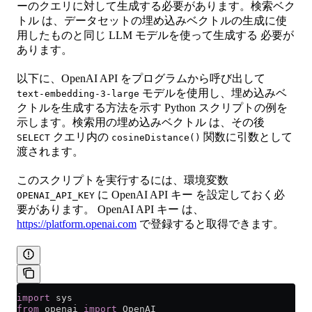
ーのクエリに対して生成する必要があります。検索ベク
トル は、データセットの埋め込みベクトルの生成に使
用したものと同じ LLM モデルを使って生成する 必要が
あります。
以下に、OpenAI API をプログラムから呼び出して
モデルを使用し、埋め込みベ
text-embedding-3-large
クトルを生成する方法を示す Python スクリプトの例を
示します。検索用の埋め込みベクトル は、その後
クエリ内の
関数に引数として
SELECT
cosineDistance()
渡されます。
このスクリプトを実行するには、環境変数
に OpenAI API キー を設定しておく必
OPENAI_API_KEY
要があります。 OpenAI API キー は、
https://platform.openai.com
で登録すると取得できます。
import
 sys
from
 openai 
import
 OpenAI