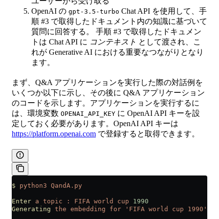
ユーザーから受け取る
OpenAI の
Chat API を使用して、手
gpt-3.5-turbo
順 #3 で取得したドキュメント内の知識に基づいて
質問に回答する。 手順 #3 で取得したドキュメン
トは Chat API に
コンテキスト
として渡され、こ
れが Generative AI における重要なつながりとなり
ます。
まず、Q&A アプリケーションを実行した際の対話例を
いくつか以下に示し、その後に Q&A アプリケーション
のコードを示します。アプリケーションを実行するに
は、環境変数
に OpenAI API キーを設
OPENAI_API_KEY
定しておく必要があります。OpenAI API キーは
https://platform.openai.com
で登録すると取得できます。
$
 python3
 QandA.py
Enter
 a
 topic
 :
 FIFA
 world
 cup
 1990
Generating
 the
 embedding
 for
 'FIFA world cup 1990'
 an