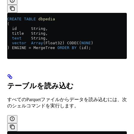
CREATE
 TABLE
 dbpedia
(
  id      String,
  title   String,
  text
    String,
  vector
  Array
(Float32) CODEC(
NONE
)
) ENGINE 
=
 MergeTree 
ORDER BY
 (id);
テーブルを読み込む
すべてのParquetファイルからデータを読み込むには、次
のシェルコマンドを実行します。