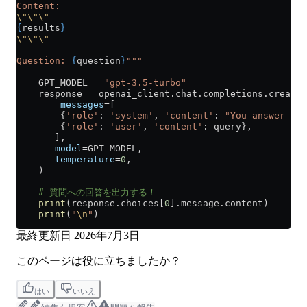
Content:
\"\"\"
{
results
}
\"\"\"
Question: 
{
question
}
"""
    GPT_MODEL
 =
 "gpt-3.5-turbo"
    response 
=
 openai_client.chat.completions.create(
        messages
=
[
        {
'role'
: 
'system'
, 
'content'
: 
"You answer que
        {
'role'
: 
'user'
, 
'content'
: query},
       ],
       model
=
GPT_MODEL
,
       temperature
=
0
,
    )
    # 質問への回答を出力する！
    print
(response.choices[
0
].message.content)
    print
(
"
\n
"
)
最終更新日
2026年7月3日
このページは役に立ちましたか？
はい
いいえ