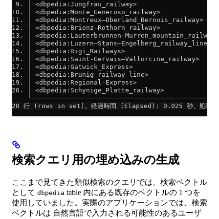
 9. │ <dbpedia:Jungfrau_railway>                    
10. │ <dbpedia:Monte_Generoso_railway>              
11. │ <dbpedia:Montreux–Oberland_Bernois_railway>   
12. │ <dbpedia:Brienz–Rothorn_railway>              
13. │ <dbpedia:Lauterbrunnen–Mürren_mountain_railway
14. │ <dbpedia:Luzern–Stans–Engelberg_railway_line> 
15. │ <dbpedia:Rigi_Railways>                       
16. │ <dbpedia:Saint-Gervais–Vallorcine_railway>    
17. │ <dbpedia:Gatwick_Express>                     
18. │ <dbpedia:Brünig_railway_line>                 
19. │ <dbpedia:Regional-Express>                    
20. │ <dbpedia:Schynige_Platte_railway>             
    └───────────────────────────────────────────────
20 行 (rows in set)。経過時間 (Elapsed): 0.025 秒。処理済
検索クエリ用の埋め込みの生成
ここまで見てきた類似検索のクエリでは、検索ベクトル
として
table 内にある既存のベクトルの 1 つを
dbpedia
使用していました。実際のアプリケーションでは、検索
ベクトルは 自然言語で入力される可能性のあるユーザ