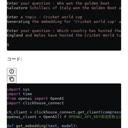
Enter
 your
 question
 :
 Who
 won
 the
 golden
 boot
Salvatore
 Schillaci
 of
 Italy
 won
 the
 Golden
 Boot
 at
 t
Enter
 a
 topic
 :
 Cricket
 world
 cup
Generating
 the
 embedding
 for
 'Cricket world cup'
 and
 
Enter
 your
 question
 :
 Which
 country
 has
 hosted
 the
 wo
England
 and
 Wales
 have
 hosted
 the
 Cricket
 World
 Cup
 t
$
コード:
import
 sys
import
 time
from
 openai 
import
 OpenAI
import
 clickhouse_connect
ch_client 
=
 clickhouse_connect.get_client(
compress
=
Fa
openai_client 
=
 OpenAI() 
# OPENAI_API_KEY環境変数を設
def
 get_embedding
(
text
, 
model
):