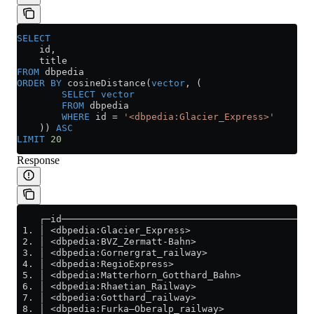
SELECT
    id,
    title
FROM
 dbpedia
ORDER BY
 cosineDistance(
vector
, (
        SELECT
 vector
        FROM
 dbpedia
        WHERE
 id 
=
 '<dbpedia:Glacier_Express>'
    )) 
ASC
LIMIT
 20
Response
    ┌─id────────────────────────────────────────────
 1. │ <dbpedia:Glacier_Express>                     
 2. │ <dbpedia:BVZ_Zermatt-Bahn>                    
 3. │ <dbpedia:Gornergrat_railway>                  
 4. │ <dbpedia:RegioExpress>                        
 5. │ <dbpedia:Matterhorn_Gotthard_Bahn>            
 6. │ <dbpedia:Rhaetian_Railway>                    
 7. │ <dbpedia:Gotthard_railway>                    
 8. │ <dbpedia:Furka–Oberalp_railway>               