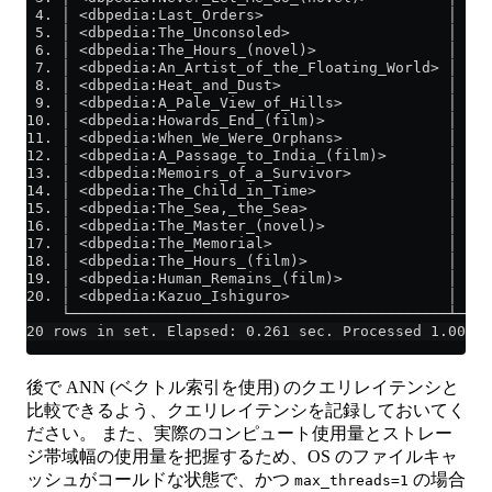
 4. │ <dbpedia:Last_Orders>                     │ La
 5. │ <dbpedia:The_Unconsoled>                  │ Th
 6. │ <dbpedia:The_Hours_(novel)>               │ Th
 7. │ <dbpedia:An_Artist_of_the_Floating_World> │ An
 8. │ <dbpedia:Heat_and_Dust>                   │ He
 9. │ <dbpedia:A_Pale_View_of_Hills>            │ A 
10. │ <dbpedia:Howards_End_(film)>              │ Ho
11. │ <dbpedia:When_We_Were_Orphans>            │ Wh
12. │ <dbpedia:A_Passage_to_India_(film)>       │ A 
13. │ <dbpedia:Memoirs_of_a_Survivor>           │ Me
14. │ <dbpedia:The_Child_in_Time>               │ Th
15. │ <dbpedia:The_Sea,_the_Sea>                │ Th
16. │ <dbpedia:The_Master_(novel)>              │ Th
17. │ <dbpedia:The_Memorial>                    │ Th
18. │ <dbpedia:The_Hours_(film)>                │ Th
19. │ <dbpedia:Human_Remains_(film)>            │ Hu
20. │ <dbpedia:Kazuo_Ishiguro>                  │ Ka
    └───────────────────────────────────────────┴───
20 rows in set. Elapsed: 0.261 sec. Processed 1.00 mi
後で ANN (ベクトル索引を使用) のクエリレイテンシと
比較できるよう、クエリレイテンシを記録しておいてく
ださい。 また、実際のコンピュート使用量とストレー
ジ帯域幅の使用量を把握するため、OS のファイルキャ
ッシュがコールドな状態で、かつ
の場合
max_threads=1