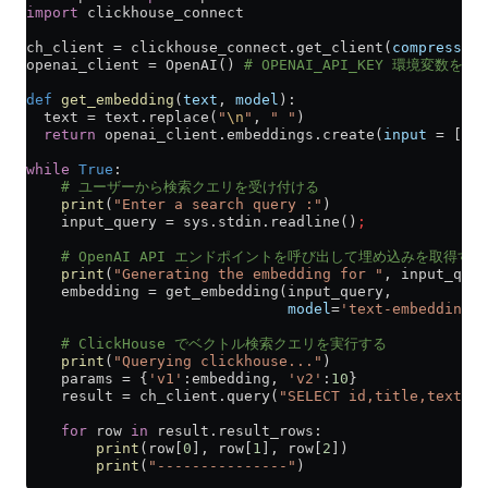
import
 clickhouse_connect
ch_client 
=
 clickhouse_connect.get_client(
compress
=
Fa
openai_client 
=
 OpenAI() 
# OPENAI_API_KEY 環境変数を設
def
 get_embedding
(
text
, 
model
):
  text 
=
 text.replace(
"
\n
"
, 
" "
)
  return
 openai_client.embeddings.create(
input
 =
 [tex
while
 True
:
    # ユーザーから検索クエリを受け付ける
    print
(
"Enter a search query :"
)
    input_query 
=
 sys.stdin.readline()
;
    # OpenAI API エンドポイントを呼び出して埋め込みを取得する
    print
(
"Generating the embedding for "
, input_quer
    embedding 
=
 get_embedding(input_query,
                              model
=
'text-embedding-3
    # ClickHouse でベクトル検索クエリを実行する
    print
(
"Querying clickhouse..."
)
    params 
=
 {
'v1'
:embedding, 
'v2'
:
10
}
    result 
=
 ch_client.query(
"SELECT id,title,text FR
    for
 row 
in
 result.result_rows:
        print
(row[
0
], row[
1
], row[
2
])
        print
(
"---------------"
)