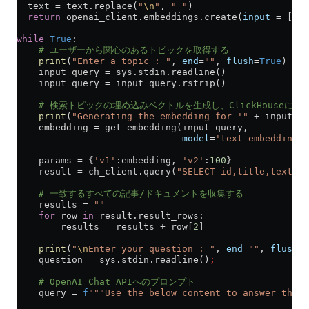
  text 
=
 text.replace(
"
\n
"
, 
" "
)
  return
 openai_client.embeddings.create(
input
 =
 [tex
while
 True
:
    # ユーザーから関心のあるトピックを取得する
    print
(
"Enter a topic : "
, 
end
=
""
, 
flush
=
True
)
    input_query 
=
 sys.stdin.readline()
    input_query 
=
 input_query.rstrip()
    # 検索トピックの埋め込みベクトルを生成し、ClickHouseに
    print
(
"Generating the embedding for '"
 +
 input_qu
    embedding 
=
 get_embedding(input_query,
                              model
=
'text-embedding-3
    params 
=
 {
'v1'
:embedding, 
'v2'
:
100
}
    result 
=
 ch_client.query(
"SELECT id,title,text FR
    # 一致するすべての記事/ドキュメントを収集する
    results 
=
 ""
    for
 row 
in
 result.result_rows:
        results 
=
 results 
+
 row[
2
]
    print
(
"
\n
Enter your question : "
, 
end
=
""
, 
flush
=
T
    question 
=
 sys.stdin.readline()
;
    # OpenAI Chat APIへのプロンプト
    query 
=
 f
"""Use the below content to answer the s