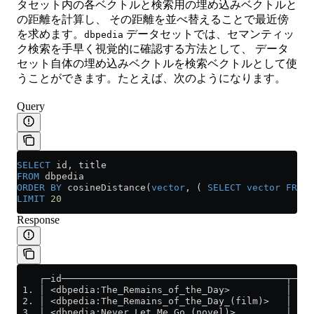
タセット内の各ベクトルと検索用の埋め込みベクトルと
の距離を計算し、 その距離を並べ替えることで最近傍
を求めます。
データセットでは、セマンティッ
dbpedia
ク検索を手早く視覚的に確認する方法として、 データ
セット自体の埋め込みベクトルを検索ベクトルとして使
うことができます。たとえば、次のようになります。
Query
SELECT
 id, title
FROM
 dbpedia
ORDER BY
 cosineDistance(
vector
, ( 
SELECT
 vector
 FROM
 
LIMIT
 20
Response
    ┌─id────────────────────────────────────────┬─ti
 1. │ <dbpedia:The_Remains_of_the_Day>          │ Th
 2. │ <dbpedia:The_Remains_of_the_Day_(film)>   │ Th
 3. │ <dbpedia:Never_Let_Me_Go_(novel)>         │ Ne