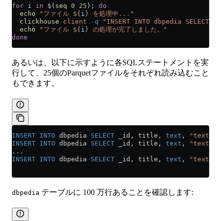
for
 i
 in
 $(
seq
 0
 25
); 
do
  echo
 "ファイル ${
i
} を処理中..."
  clickhouse
 client
 -q
 "INSERT INTO dbpedia SELECT _
  echo
 "ファイル ${
i
} の処理が完了しました。"
done
あるいは、以下に示すように各SQLステートメントを実
行して、25個のParquetファイルをそれぞれ読み込むこと
もできます。
INSERT INTO
 dbpedia 
SELECT
 _id, title, 
text
, 
"text-em
INSERT INTO
 dbpedia 
SELECT
 _id, title, 
text
, 
"text-em
...
INSERT INTO
 dbpedia 
SELECT
 _id, title, 
text
, 
"text-em
テーブルに 100 万行あることを確認します:
dbpedia