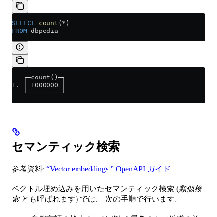
SELECT
 count
(
*
)
FROM
 dbpedia
   ┌─count()─┐
1. │ 1000000 │
   └─────────┘
セマンティック検索
参考資料:
“Vector embeddings ” OpenAPI ガイド
ベクトル埋め込みを用いたセマンティック検索 (
類似検
索
とも呼ばれます) では、 次の手順で行います。