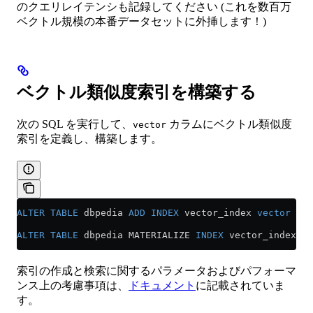
のクエリレイテンシも記録してください (これを数百万
ベクトル規模の本番データセットに外挿します！)
ベクトル類似度索引を構築する
次の SQL を実行して、
カラムにベクトル類似度
vector
索引を定義し、構築します。
ALTER
 TABLE
 dbpedia 
ADD
 INDEX
 vector_index 
vector
 TYP
ALTER
 TABLE
 dbpedia MATERIALIZE 
INDEX
 vector_index SE
索引の作成と検索に関するパラメータおよびパフォーマ
ンス上の考慮事項は、
ドキュメント
に記載されていま
す。