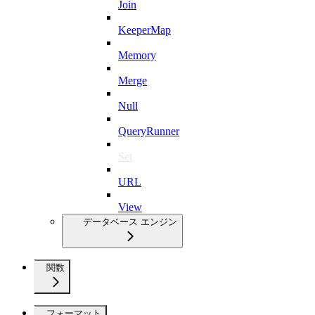
Join
KeeperMap
Memory
Merge
Null
QueryRunner
Set
URL
View
データベース エンジン
関数
フォーマット