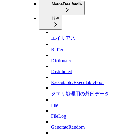
MergeTree family
特殊
エイリアス
Buffer
Dictionary
Distributed
Executable/ExecutablePool
クエリ処理用の外部データ
File
FileLog
GenerateRandom