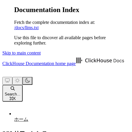
Documentation Index
Fetch the complete documentation index at:
/docs/llms.txt
Use this file to discover all available pages before
exploring further.
Skip to main content
ClickHouse Documentation
home page
Search...
⌘
K
ホーム