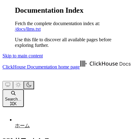
Documentation Index
Fetch the complete documentation index at:
/docs/llms.txt
Use this file to discover all available pages before
exploring further.
Skip to main content
ClickHouse Documentation
home page
Search...
⌘
K
ホーム