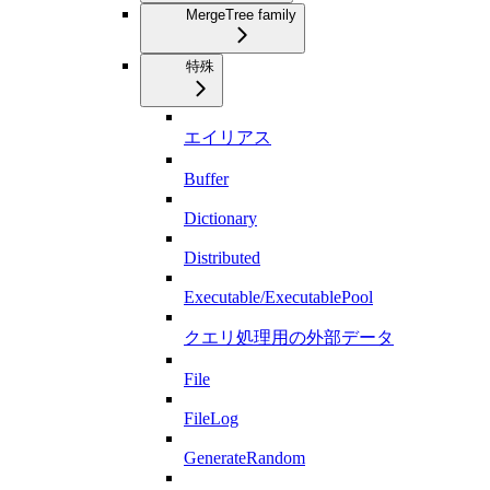
MergeTree family
特殊
エイリアス
Buffer
Dictionary
Distributed
Executable/ExecutablePool
クエリ処理用の外部データ
File
FileLog
GenerateRandom