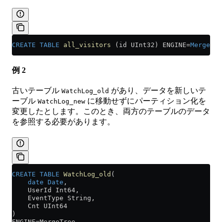
CREATE
 TABLE
 all_visitors
 (id UInt32) ENGINE
=
Merge
(RE
例 2
古いテーブル
があり、データを新しいテ
WatchLog_old
ーブル
に移動せずにパーティション化を
WatchLog_new
変更したとします。このとき、両方のテーブルのデータ
を参照する必要があります。
CREATE
 TABLE
 WatchLog_old
(
    date
 Date
,
    UserId Int64,
    EventType String,
    Cnt UInt64
)
ENGINE
=
MergeTree