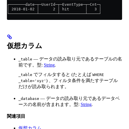
┌───────date─┬─UserId─┬─EventType─┬─Cnt─┐
│ 2018-01-02 │      2 │ hit       │   3 │
└────────────┴────────┴───────────┴─────┘
仮想カラム
— データの読み取り元であるテーブルの名
_table
前です。型:
String
.
でフィルタすると (たとえば
_table
WHERE
) 、フィルタ条件を満たすテーブル
_table='xyz'
だけが読み取られます。
— データの読み取り元であるデータベ
_database
ースの名前が含まれます。型:
String
.
関連項目
仮想カラム