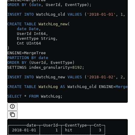
ORDER BY
 (
date
, UserId, EventType);
INSERT INTO
 WatchLog_old 
VALUES
 (
'2018-01-01'
, 
1
, 
'hi
CREATE
 TABLE
 WatchLog_new
(
    date
 Date
,
    UserId Int64,
    EventType String,
    Cnt UInt64
)
ENGINE
=
MergeTree
PARTITION
 BY
 date
ORDER BY
 (UserId, EventType)
SETTINGS index_granularity
=
8192
;
INSERT INTO
 WatchLog_new 
VALUES
 (
'2018-01-02'
, 
2
, 
'hi
CREATE
 TABLE
 WatchLog
 AS
 WatchLog_old ENGINE
=
Merge
(cu
SELECT
 *
 FROM
 WatchLog;
┌───────date─┬─UserId─┬─EventType─┬─Cnt─┐
│ 2018-01-01 │      1 │ hit       │   3 │
└────────────┴────────┴───────────┴─────┘