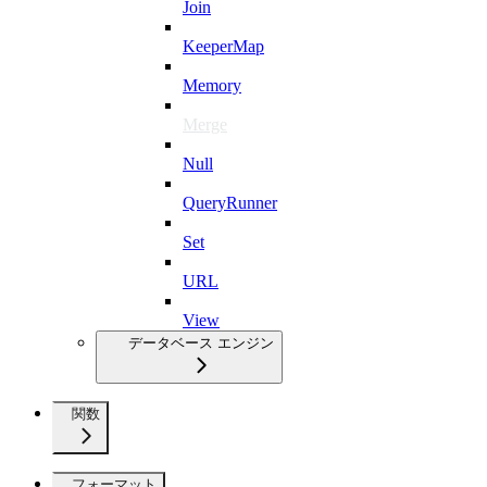
Join
KeeperMap
Memory
Merge
Null
QueryRunner
Set
URL
View
データベース エンジン
関数
フォーマット