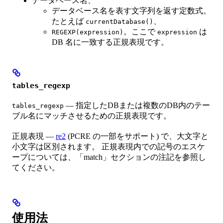
データベース名、
データベース名を表す文字列を返す定数式。
たとえば
、
currentDatabase()
。ここで
は
REGEXP(expression)
expression
DB 名に一致する正規表現です。
tables_regexp
— 指定したDBまたは複数のDB内のテー
tables_regexp
ブル名にマッチさせるための正規表現です。
正規表現 —
re2
(PCRE の一部をサポート) で、大文字と
小文字は区別されます。 正規表現内での記号のエスケ
ープについては、「match」セクションの注記を参照し
てください。
使用法