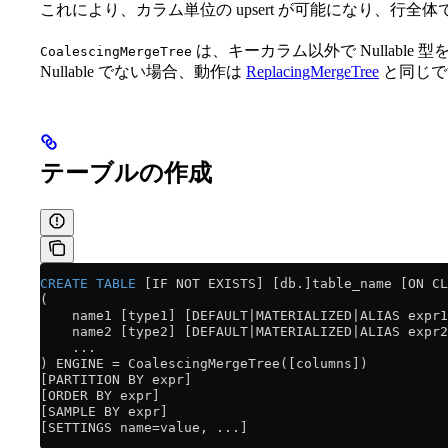
これにより、カラム単位の upsert が可能になり、行
は、キーカラム以外で Nullabl
CoalescingMergeTree
Nullable でない場合、動作は
ReplacingMergeTree
と同じで
テーブルの作成
CREATE
 TABLE
 [IF NOT EXISTS] [db.]table_name [ON CL
(
    name1 [type1] [DEFAULT|MATERIALIZED|ALIAS expr1
    name2 [type2] [DEFAULT|MATERIALIZED|ALIAS expr2
    ...
) ENGINE 
=
 CoalescingMergeTree([columns])
[PARTITION BY expr]
[ORDER BY expr]
[SAMPLE BY expr]
[SETTINGS name=value, ...]