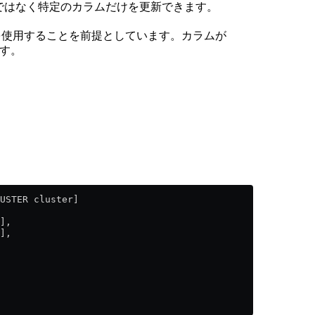
全体ではなく特定のカラムだけを更新できます。
e 型を使用することを前提としています。カラムが
す。
USTER cluster]
],
],