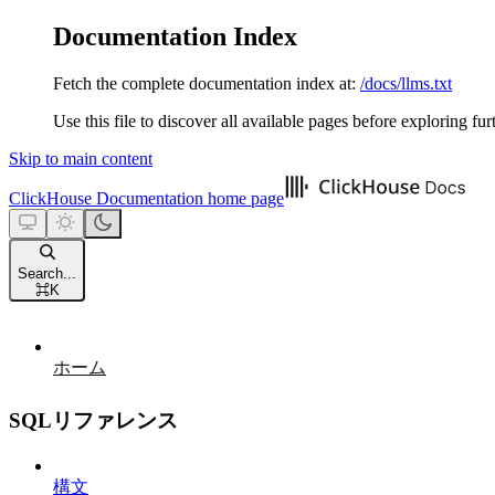
Documentation Index
Fetch the complete documentation index at:
/docs/llms.txt
Use this file to discover all available pages before exploring fur
Skip to main content
ClickHouse Documentation
home page
Search...
⌘
K
ホーム
SQLリファレンス
構文