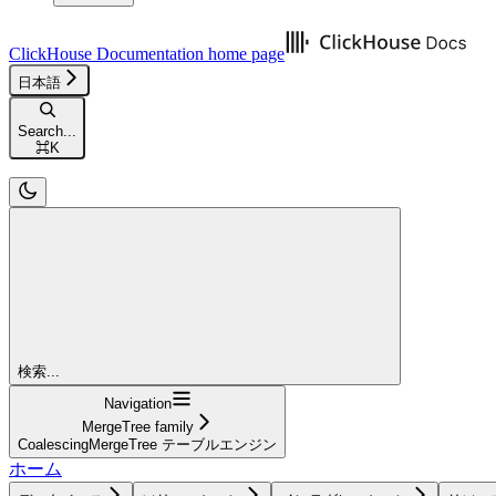
ClickHouse Documentation
home page
日本語
Search...
⌘
K
検索...
Navigation
MergeTree family
CoalescingMergeTree テーブルエンジン
ホーム