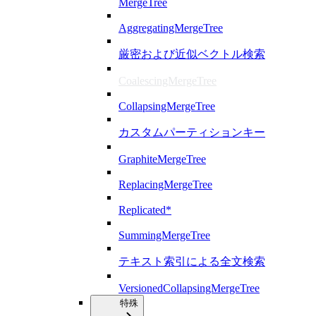
MergeTree
AggregatingMergeTree
厳密および近似ベクトル検索
CoalescingMergeTree
CollapsingMergeTree
カスタムパーティションキー
GraphiteMergeTree
ReplacingMergeTree
Replicated*
SummingMergeTree
テキスト索引による全文検索
VersionedCollapsingMergeTree
特殊