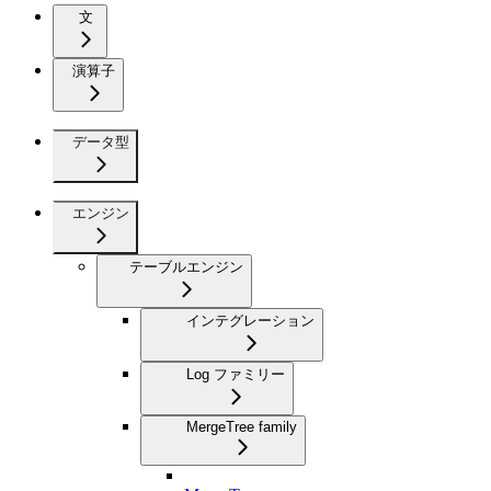
文
演算子
データ型
エンジン
テーブルエンジン
インテグレーション
Log ファミリー
MergeTree family