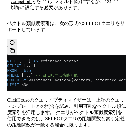
compatibility
を
(デフォルト値) にするか、
''
'25.1'
以降に設定する必要があります。
ベクトル類似度索引は、次の形式のSELECTクエリをサ
ポートしています：
WITH
 [...] 
AS
 reference_vector
SELECT
 [...]
FROM
 table
WHERE
 [...] 
-- WHERE句は省略可能
ORDER BY
 <
DistanceFunction
>
(vectors, reference_vector
LIMIT
 <
N
>
ClickHouseのクエリオプティマイザーは、上記のクエリ
テンプレートとの照合を試み、利用可能なベクトル類似
度索引を活用します。 クエリがベクトル類似度索引を
使用できるのは、SELECTクエリの距離関数と索引定義
の距離関数が一致する場合に限ります。