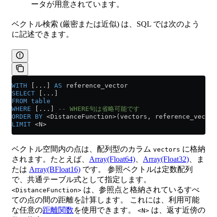
ータが用意されています。
ベクトル検索 (厳密または近似) は、SQL では次のよう
に記述できます。
WITH
 [...] 
AS
 reference_vector
SELECT
 [...]
FROM
 table
WHERE
 [...] 
-- WHERE句は省略可能です
ORDER BY
 <
DistanceFunction
>
(vectors, reference_vector
LIMIT
 <
N
>
ベクトル空間内の点は、配列型のカラム
に格納
vectors
されます。たとえば、
Array(Float64)
、
Array(Float32)
、ま
たは
Array(BFloat16)
です。 参照ベクトルは定数配列
で、共通テーブル式として指定します。
は、参照点と格納されているすべ
<DistanceFunction>
ての点の間の距離を計算します。 これには、利用可能
な任意の
距離関数
を使用できます。
は、返す近傍の
<N>