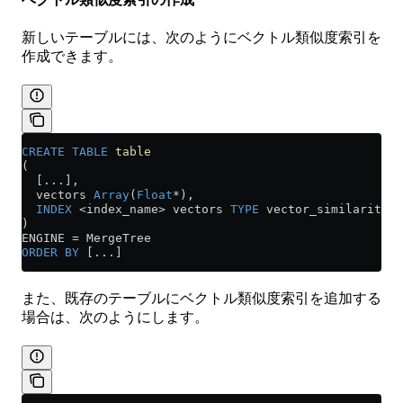
新しいテーブルには、次のようにベクトル類似度索引を
作成できます。
CREATE
 TABLE
 table
(
  [...],
  vectors 
Array
(
Float
*
),
  INDEX
 <
index_name
>
 vectors 
TYPE
 vector_similarity(
<
)
ENGINE 
=
 MergeTree
ORDER BY
 [...]
また、既存のテーブルにベクトル類似度索引を追加する
場合は、次のようにします。