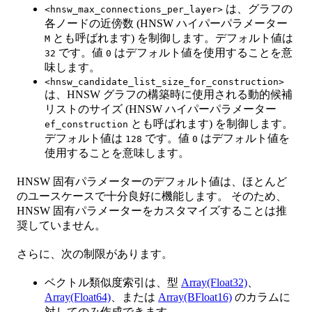
は、グラフの
<hnsw_max_connections_per_layer>
各ノードの近傍数 (HNSW ハイパーパラメーター
とも呼ばれます) を制御します。デフォルト値は
M
です。値
はデフォルト値を使用することを意
32
0
味します。
<hnsw_candidate_list_size_for_construction>
は、HNSW グラフの構築時に使用される動的候補
リストのサイズ (HNSW ハイパーパラメーター
とも呼ばれます) を制御します。
ef_construction
デフォルト値は
です。値
はデフォルト値を
128
0
使用することを意味します。
HNSW 固有パラメーターのデフォルト値は、ほとんど
のユースケースで十分良好に機能します。 そのため、
HNSW 固有パラメーターをカスタマイズすることは推
奨していません。
さらに、次の制限があります。
ベクトル類似度索引は、型
Array(Float32)
、
Array(Float64)
、または
Array(BFloat16)
のカラムに
対してのみ作成できます。