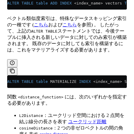
ALTER
 TABLE
 table
 ADD
 INDEX
 <
index_name
>
 vectors 
TYPE
ベクトル類似度索引は、特殊なデータスキッピング索引
の一種です (
こちら
および
こちら
を参照) 。 したがっ
て、上記の
ステートメントでは、今後テー
ALTER TABLE
ブルに挿入される新しいデータに対してのみ索引が構築
されます。 既存のデータに対しても索引を構築するに
は、これをマテリアライズする必要があります。
ALTER
 TABLE
 table
 MATERIALIZE 
INDEX
 <
index_name
>
 SETT
関数
には、次のいずれかを指定す
<distance_function>
る必要があります。
：ユークリッド空間における 2 点間を
L2Distance
結ぶ線分の長さを表す
ユークリッド距離
：2 つの非ゼロベクトルの間の角
cosineDistance