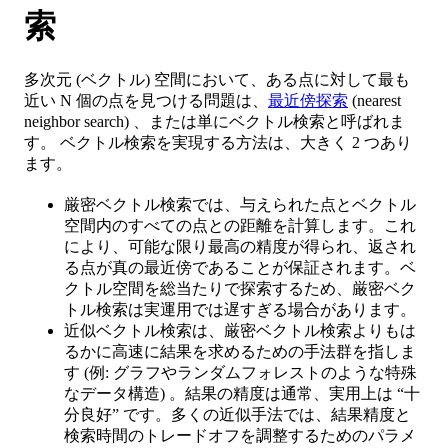
索
多次元 (ベクトル) 空間において、ある点に対して最も
近い N 個の点を見つける問題は、
最近傍探索
(nearest
neighbor search) 、または単にベクトル検索と呼ばれま
す。 ベクトル検索を実現する方法は、大きく 2 つあり
ます。
厳密ベクトル検索では、与えられた点とベクトル
空間内のすべての点との距離を計算します。これ
により、可能な限り最高の精度が得られ、返され
る点が真の最近傍であることが保証されます。ベ
クトル空間を総当たりで探索するため、厳密ベク
トル検索は実運用では遅すぎる場合があります。
近似ベクトル検索は、厳密ベクトル検索よりもは
るかに高速に結果を求めるための手法群を指しま
す (例: グラフやランダムフォレストのような特殊
なデータ構造) 。結果の精度は通常、実用上は “十
分良好” です。多くの近似手法では、結果精度と
検索時間のトレードオフを調整するためのパラメ