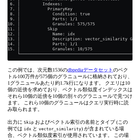
 6. │         Indexes:                               
 7. │           PrimaryKey                           
 8. │             Condition: true                    
 9. │             Parts: 1/1                         
10. │             Granules: 575/575                  
11. │           Skip                                 
12. │             Name: idx                          
13. │             Description: vector_similarity GRAN
14. │             Parts: 1/1                         
15. │             Granules: 10/575                   
    └────────────────────────────────────────────────
この例では、次元数1536の
dbpediaデータセット
のベク
トル100万件が575個のグラニュールに格納されており、
1グラニュールあたり約1.7k行になります。 クエリは10
個の近傍を求めており、ベクトル類似度インデックスは
それら10個の近傍を10個の別々のグラニュールで見つけ
ます。 これら10個のグラニュールはクエリ実行時に読
み取られます。
出力に
およびベクトル索引の名前とタイプ (この
Skip
例では
と
) が含まれている場
idx
vector_similarity
合、ベクトル類似度索引が使用されています。 この場