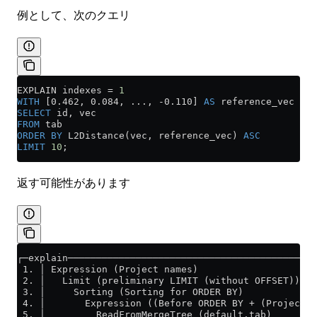
例として、次のクエリ
EXPLAIN indexes 
=
 1
WITH
 [0.462, 0.084, ..., -0.110] 
AS
 reference_vec
SELECT
 id, vec
FROM
 tab
ORDER BY
 L2Distance(vec, reference_vec) 
ASC
LIMIT
 10
;
返す可能性があります
┌─explain────────────────────────────────────────────
 1. │ Expression (Project names)                     
 2. │   Limit (preliminary LIMIT (without OFFSET))   
 3. │     Sorting (Sorting for ORDER BY)             
 4. │       Expression ((Before ORDER BY + (Projectio
 5. │         ReadFromMergeTree (default.tab)        