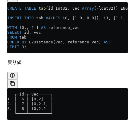
CREATE
 TABLE
 tab
(id Int32, vec 
Array
(Float32)) ENGINE
INSERT INTO
 tab 
VALUES
 (
0
, [1.0, 0.0]), (
1
, [1.1, 0.0
WITH
 [0., 2.] 
AS
 reference_vec
SELECT
 id, vec
FROM
 tab
ORDER BY
 L2Distance(vec, reference_vec) 
ASC
LIMIT
 3
;
戻り値
   ┌─id─┬─vec─────┐
1. │  6 │ [0,2]   │
2. │  7 │ [0,2.1] │
3. │  8 │ [0,2.2] │
   └────┴─────────┘