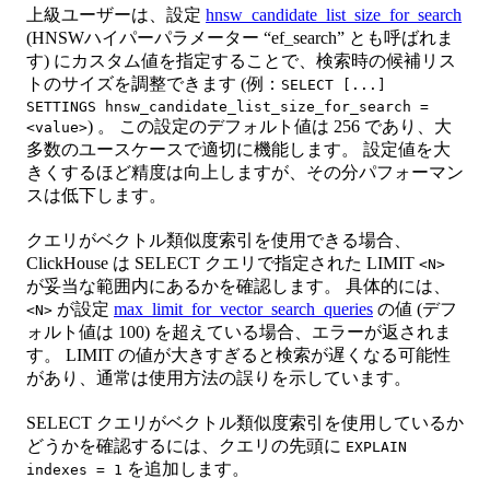
上級ユーザーは、設定
hnsw_candidate_list_size_for_search
(HNSWハイパーパラメーター “ef_search” とも呼ばれま
す) にカスタム値を指定することで、検索時の候補リス
トのサイズを調整できます (例：
SELECT [...]
SETTINGS hnsw_candidate_list_size_for_search =
) 。 この設定のデフォルト値は 256 であり、大
<value>
多数のユースケースで適切に機能します。 設定値を大
きくするほど精度は向上しますが、その分パフォーマン
スは低下します。
クエリがベクトル類似度索引を使用できる場合、
ClickHouse は SELECT クエリで指定された LIMIT
<N>
が妥当な範囲内にあるかを確認します。 具体的には、
が設定
max_limit_for_vector_search_queries
の値 (デフ
<N>
ォルト値は 100) を超えている場合、エラーが返されま
す。 LIMIT の値が大きすぎると検索が遅くなる可能性
があり、通常は使用方法の誤りを示しています。
SELECT クエリがベクトル類似度索引を使用しているか
どうかを確認するには、クエリの先頭に
EXPLAIN
を追加します。
indexes = 1