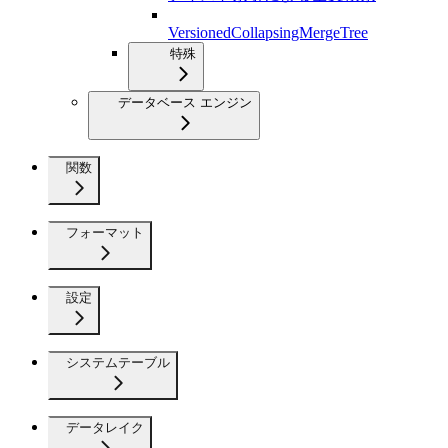
VersionedCollapsingMergeTree
特殊
データベース エンジン
関数
フォーマット
設定
システムテーブル
データレイク