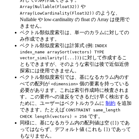
や
Array(Nullable(Float32))
のような、
Array(LowCardinality(Float32))
Nullable や low-cardinality の float の Array は使用で
きません。
ベクトル類似度索引は、単一のカラムに対しての
み作成できます。
ベクトル類似度索引は計算式 (例:
INDEX
index_name arraySort(vectors) TYPE
) に対して作成するこ
vector_similarity([...])
ともできますが、そのような索引は後で近似近傍
探索には使用できません。
ベクトル類似度索引では、基になるカラム内のす
べての配列が
個の要素を持っている
<dimension>
必要があります。これは索引作成時に検査されま
す。この要件への違反をできるだけ早く検出する
ために、ユーザーはベクトルカラムに
制約
を追加
できます。たとえば
CONSTRAINT same_length
です。
CHECK length(vectors) = 256
同様に、基になるカラム内の配列値は空 (
) であ
[]
ってはならず、デフォルト値 (これも
) であって
[]
もなりません。