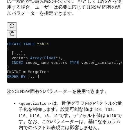
の一般的かつ最先端の手法です。 型として HNSW を使
用する場合、ユーザーは必要に応じて HNSW 固有の追
加パラメーターを指定できます。
CREATE
 TABLE
 table
(
  [...],
  vectors 
Array
(
Float
*
),
  INDEX
 index_name vectors 
TYPE
 vector_similarity(
'hn
)
ENGINE 
=
 MergeTree
ORDER BY
 [...]
次のHNSW固有のパラメーターを使用できます。
は、近傍グラフ内のベクトルの量
<quantization>
子化を制御します。設定可能な値は
、
、
f64
f32
、
、
、
です。デフォルト値は
で
f16
bf16
i8
b1
bf16
す。なお、このパラメーターは、基になるカラム
内でのベクトル表現には影響しません。