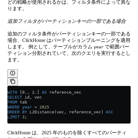
どの戦略が使用されるかは、フィルタ条件によって異な
ります。
追加フィルタがパーティションキーの一部である場合
追加のフィルタ条件がパーティションキーの一部である
場合、ClickHouse はパーティションプルーニングを適用
します。 例として、テーブルがカラム
で範囲パー
year
ティション分割されていて、次のクエリを実行するとし
ます。
WITH
 [0., 2.] 
AS
 reference_vec
SELECT
 id, vec
FROM
 tab
WHERE
 year
 =
 2025
ORDER BY
 L2Distance(vec, reference_vec) 
ASC
LIMIT
 3
;
ClickHouse は、2025 年のものを除くすべてのパーティ