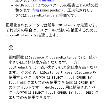
度を表す
cosine distance
：2 つのベクトルの要素ごとの積の総
dotProduct
和を表す
内積
(inner product) 。正規化されたデー
タでは
と等価です。
cosineDistance
正規化されたデータでは通常
が最適です。
L2Distance
それ以外の場合は、スケールの違いを補正するために
を推奨します。
cosineDistance
距離関数
と
では、値が
L2Distance
cosineDistance
小さいほど類似度が高くなります。一方、
では、値が大きいほど類似度が高くなり
dotProduct
ます。 そのため、
と
を
L2Distance
cosineDistance
使用するベクトル索引は
SELECT [...] ORDER BY
クエリでのみ使用でき (
は
[...] ASC
ASC
ORDER BY
のデフォルトです) 、
用に構築されたベ
dotProduct
クトル索引は
ク
SELECT [...] ORDER BY [...] DESC
エリでのみ使用できます。