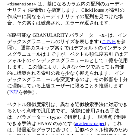
は、基になるカラム内の配列のカーディ
<dimensions>
ナリティ (要素数) を指定します。 ClickHouse が索引の
作成中に異なるカーディナリティの配列を見つけた場
合、その索引は破棄され、エラーが返されます。
省略可能な GRANULARITY パラメーター
は、イン
<N>
デックスグラニュールのサイズを表します (
こちら
を参
照) 。 通常のスキップ索引ではデフォルトのインデック
スグラニュールは 1 ですが、ベクトル類似度索引ではデ
フォルトのインデックスグラニュールとして 1 億を使用
します。 この値により、大きなパーツであっても内部
的に構築される索引の数を少なく抑えられます。 イン
デックスグラニュールを変更するのは、その影響を十分
に理解している上級ユーザーに限ることを推奨します
(
下記
を参照) 。
ベクトル類似度索引は、異なる近似検索手法に対応でき
るという意味で汎用的です。 実際に使用される手法
は、パラメーター
で指定します。 現時点で利用
<type>
できる手法は HNSW のみです (
academic paper
) 。これ
は、階層近傍グラフに基づく、近似ベクトル検索のため