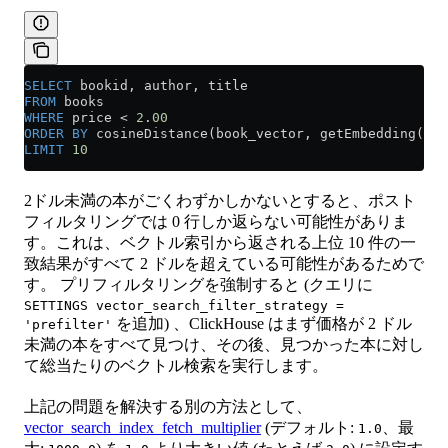
SELECT
 bookid, author, title
FROM
 books
WHERE
 price 
<
 2
.
00
ORDER BY
 cosineDistance(book_vector, getEmbedding(
'Bo
LIMIT
 10
2ドル未満の本がごくわずかしかないとすると、ポスト
フィルタリングでは 0 行しか返らない可能性がありま
す。これは、ベクトル索引から返される上位 10 件の一
致結果がすべて 2 ドルを超えている可能性があるためで
す。 プリフィルタリングを強制すると (クエリに
SETTINGS vector_search_filter_strategy =
を追加) 、ClickHouse はまず価格が 2 ドル
'prefilter'
未満の本をすべて見つけ、その後、見つかった本に対し
て総当たりのベクトル検索を実行します。
上記の問題を解決する別の方法として、
vector_search_index_fetch_multiplier
(デフォルト:
、最
1.0