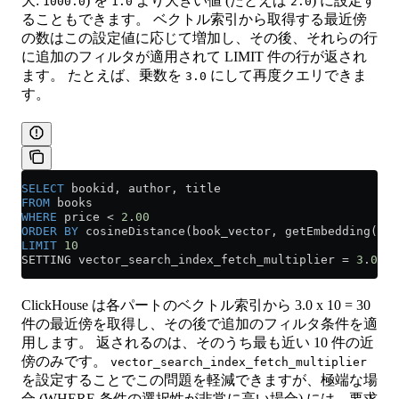
大:
) を
より大きい値 (たとえば
) に設定す
1000.0
1.0
2.0
ることもできます。 ベクトル索引から取得する最近傍
の数はこの設定値に応じて増加し、その後、それらの行
に追加のフィルタが適用されて LIMIT 件の行が返され
ます。 たとえば、乗数を
にして再度クエリできま
3.0
す。
SELECT
 bookid, author, title
FROM
 books
WHERE
 price 
<
 2
.
00
ORDER BY
 cosineDistance(book_vector, getEmbedding(
'Bo
LIMIT
 10
SETTING vector_search_index_fetch_multiplier 
=
 3
.
0
;
ClickHouse は各パートのベクトル索引から 3.0 x 10 = 30
件の最近傍を取得し、その後で追加のフィルタ条件を適
用します。 返されるのは、そのうち最も近い 10 件の近
傍のみです。
vector_search_index_fetch_multiplier
を設定することでこの問題を軽減できますが、極端な場
合 (WHERE 条件の選択性が非常に高い場合) には、要求