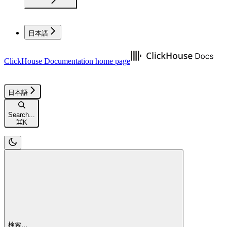
日本語
ClickHouse Documentation
home page
日本語
Search...
⌘
K
検索...