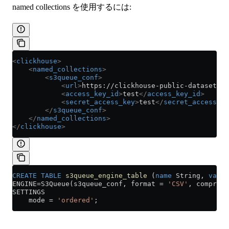
named collections を使用するには:
<
clickhouse
>
    <
named_collections
>
        <
s3queue_conf
>
            <
url
>
https://clickhouse-public-datasets.s
            <
access_key_id
>
test
</
access_key_id
>
            <
secret_access_key
>
test
</
secret_access_ke
        </
s3queue_conf
>
    </
named_collections
>
</
clickhouse
>
CREATE
 TABLE
 s3queue_engine_table
 (
name
 String, 
value
ENGINE
=
S3Queue(s3queue_conf, format 
=
 'CSV'
, compress
SETTINGS
    mode 
=
 'ordered'
;