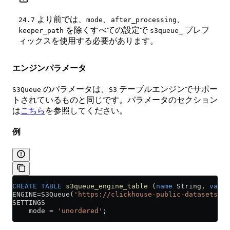
より前では、
、
、
24.7
mode
after_processing
を除くすべての設定で
プレフ
keeper_path
s3queue_
ィックスを使用する必要があります。
エンジンパラメータ
のパラメータは、
テーブルエンジンでサポー
S3Queue
S3
トされているものと同じです。パラメータのセクション
は
こちら
を参照してください。
例
CREATE
 TABLE
 s3queue_engine_table
 (
name
 String, 
value
ENGINE
=
S3Queue(
'https://clickhouse-public-datasets.s3
SETTINGS
    mode 
=
 'unordered'
;