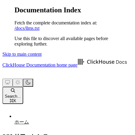
Documentation Index
Fetch the complete documentation index at:
/docs/llms.txt
Use this file to discover all available pages before
exploring further.
Skip to main content
ClickHouse Documentation
home page
Search...
⌘
K
ホーム