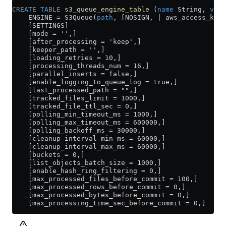
CREATE
 TABLE
 s3_queue_engine_table
 (
name
 String, 
valu
    ENGINE 
=
 S3Queue(
path
, [NOSIGN, | aws_access_key
    [SETTINGS]
    [mode = '',]
    [after_processing = 'keep',]
    [keeper_path = '',]
    [loading_retries = 10,]
    [processing_threads_num = 16,]
    [parallel_inserts = false,]
    [enable_logging_to_queue_log = true,]
    [last_processed_path = "",]
    [tracked_files_limit = 1000,]
    [tracked_file_ttl_sec = 0,]
    [polling_min_timeout_ms = 1000,]
    [polling_max_timeout_ms = 600000,]
    [polling_backoff_ms = 30000,]
    [cleanup_interval_min_ms = 60000,]
    [cleanup_interval_max_ms = 60000,]
    [buckets = 0,]
    [list_objects_batch_size = 1000,]
    [enable_hash_ring_filtering = 0,]
    [max_processed_files_before_commit = 100,]
    [max_processed_rows_before_commit = 0,]
    [max_processed_bytes_before_commit = 0,]
    [max_processing_time_sec_before_commit = 0,]