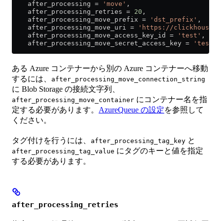
    after_processing 
=
 'move'
,
    after_processing_retries 
=
 20
,
    after_processing_move_prefix 
=
 'dst_prefix'
,
    after_processing_move_uri 
=
 'https://clickhouse-p
    after_processing_move_access_key_id 
=
 'test'
,
    after_processing_move_secret_access_key 
=
 'test'
;
ある Azure コンテナーから別の Azure コンテナーへ移動
するには、
after_processing_move_connection_string
に Blob Storage の接続文字列、
にコンテナー名を指
after_processing_move_container
定する必要があります。
AzureQueue の設定
を参照して
ください。
タグ付けを行うには、
と
after_processing_tag_key
にタグのキーと値を指定
after_processing_tag_value
する必要があります。
after_processing_retries