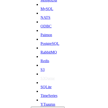
MongoDB
MySQL
NATS
ODBC
Paimon
PostgreSQL
RabbitMQ
Redis
S3
S3Queue
SQLite
TimeSeries
YTsaurus