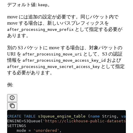
デフォルト値:
。
keep
move には追加の設定が必要です。同じバケット内で
move する場合は、新しいパスプレフィックスを
として指定する必要が
after_processing_move_prefix
あります。
別の S3 バケットに move する場合は、対象バケットの
URI を
として、S3 の認証
after_processing_move_uri
情報を
および
after_processing_move_access_key_id
として指定
after_processing_move_secret_access_key
する必要があります。
例:
CREATE
 TABLE
 s3queue_engine_table
 (
name
 String, 
value
ENGINE
=
S3Queue(
'https://clickhouse-public-datasets.s3
SETTINGS
    mode 
=
 'unordered'
,