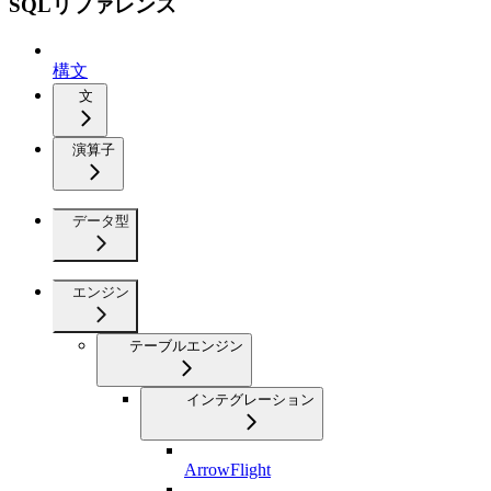
SQLリファレンス
構文
文
演算子
データ型
エンジン
テーブルエンジン
インテグレーション
ArrowFlight