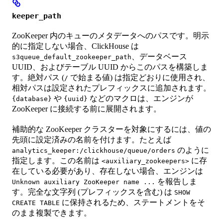
keeper_path
ZooKeeper 内のキューのメタデータへのパスです。明示
的に指定しない場合、ClickHouse は
、データベース
s3queue_default_zookeeper_path
UUID、およびテーブル UUID からこのパスを構築しま
す。絶対パス (
で始まる値) は指定どおりに使用され、
/
相対パスは設定されたプレフィックスに追加されます。
や
などのマクロは、エンジンが
{database}
{uuid}
ZooKeeper に接続する前に展開されます。
補助的な ZooKeeper クラスターを対象にするには、値の
先頭に設定済みの名前を付けます。たとえば
のように
analytics_keeper:/clickhouse/queue/orders
指定します。この名前は
に存
<auxiliary_zookeepers>
在している必要があり、存在しない場合、エンジンは
を報告しま
Unknown auxiliary ZooKeeper name ...
す。完全な文字列 (プレフィックスを含む) は
SHOW
に保持されるため、ステートメントをそ
CREATE TABLE
のまま複製できます。