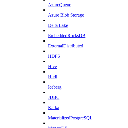
AzureQueue
Azure Blob Storage
Delta Lake
EmbeddedRocksDB
ExternalDistributed
HDFS
Hive
Hudi
Iceberg
JDBC
Kafka
MaterializedPostgreSQL