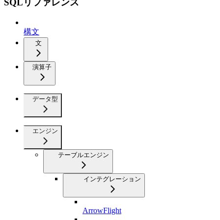
SQLリファレンス
構文
文
演算子
データ型
エンジン
テーブルエンジン
インテグレーション
ArrowFlight