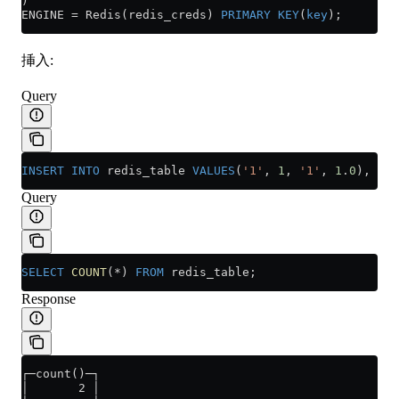
)
ENGINE 
=
 Redis(redis_creds) 
PRIMARY KEY
(
key
);
挿入:
Query
INSERT INTO
 redis_table 
VALUES
(
'1'
, 
1
, 
'1'
, 
1
.
0
), (
'2
Query
SELECT
 COUNT
(
*
) 
FROM
 redis_table;
Response
┌─count()─┐
│       2 │