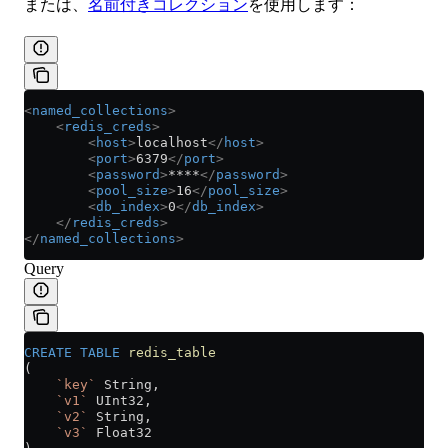
または、
名前付きコレクション
を使用します：
<
named_collections
>
    <
redis_creds
>
        <
host
>
localhost
</
host
>
        <
port
>
6379
</
port
>
        <
password
>
****
</
password
>
        <
pool_size
>
16
</
pool_size
>
        <
db_index
>
0
</
db_index
>
    </
redis_creds
>
</
named_collections
>
Query
CREATE
 TABLE
 redis_table
(
    `key`
 String,
    `v1`
 UInt32,
    `v2`
 String,
    `v3`
 Float32