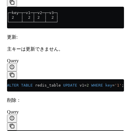
┌─key─┬─v1─┬─v2─┬─v3─┐
│ 2   │  2 │ 2  │  2 │
└─────┴────┴────┴────┘
更新:
主キーは更新できません。
Query
ALTER
 TABLE
 redis_table 
UPDATE
 v1
=
2
 WHERE
 key
=
'1'
;
削除：
Query