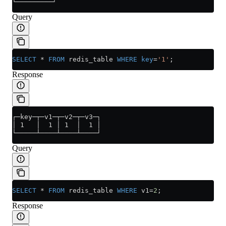
└─────────┘
Query
SELECT
 *
 FROM
 redis_table 
WHERE
 key
=
'1'
;
Response
┌─key─┬─v1─┬─v2─┬─v3─┐
│ 1   │  1 │ 1  │  1 │
└─────┴────┴────┴────┘
Query
SELECT
 *
 FROM
 redis_table 
WHERE
 v1
=
2
;
Response