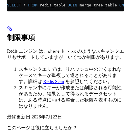
SELECT
 *
 FROM
 redis_table 
JOIN
 merge_tree_table 
ON
 me
制限事項
Redis エンジン は、
のようなスキャンクエ
where k > xx
リもサポートしていますが、いくつか制限があります。
スキャンクエリでは、リハッシュ中のごくまれな
ケースでキーが重複して返されることがありま
す。詳細は
Redis Scan
を参照してください。
スキャン中にキーが作成または削除される可能性
があるため、結果として得られるデータセット
は、ある時点における整合した状態を表すものに
はなりません。
最終更新日
2026年7月23日
このページは役に立ちましたか？