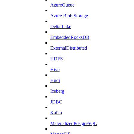
AzureQueue
Azure Blob Storage
Delta Lake
EmbeddedRocksDB
ExternalDistributed
HDFS
Hive
Hudi
Iceberg
JDBC
Kafka
MaterializedPostgreSQL