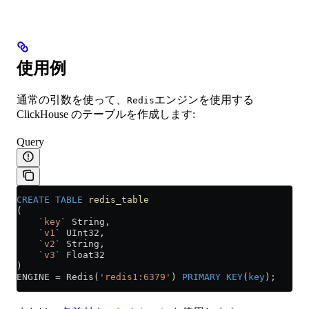
使用例
通常の引数を使って、
エンジンを使用する
Redis
ClickHouse のテーブルを作成します:
Query
CREATE
 TABLE
 redis_table
(
    `key`
 String,
    `v1`
 UInt32,
    `v2`
 String,
    `v3`
 Float32
)
ENGINE 
=
 Redis(
'redis1:6379'
) 
PRIMARY KEY
(
key
);