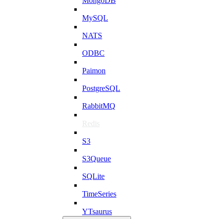
MongoDB
MySQL
NATS
ODBC
Paimon
PostgreSQL
RabbitMQ
Redis
S3
S3Queue
SQLite
TimeSeries
YTsaurus