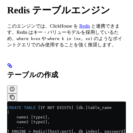
Redis テーブルエンジン
このエンジンでは、ClickHouse を
Redis
と連携できま
す。Redis はキー・バリューモデルを採用しているた
め、
や
のようなポイ
where k=xx
where k in (xx, xx)
ントクエリでのみ使用することを強く推奨します。
テーブルの作成
CREATE
 TABLE
 [IF NOT EXISTS] [db.]table_name
(
    name1 [type1],
    name2 [type2],
    ...
) ENGINE 
=
 Redis({host:port[, db_index[, password[, p