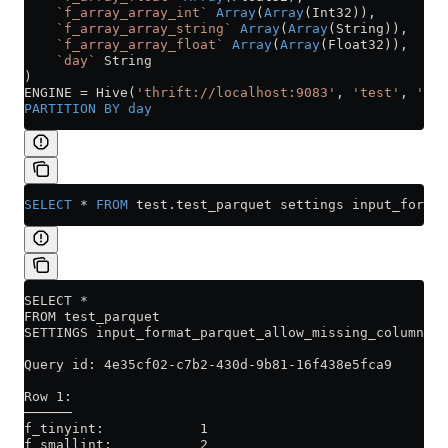
    `f_array_array_int`
 Array
(
Array
(Int32)),
    `f_array_array_string`
 Array
(
Array
(String)),
    `f_array_array_float`
 Array
(
Array
(Float32)),
    `day`
 String
)
ENGINE 
=
 Hive(
'thrift://localhost:9083'
, 
'test'
, 
'tes
PARTITION
 BY
 day
SELECT
 *
 FROM
 test
.
test_parquet
 settings input_format
SELECT *
FROM test_parquet
SETTINGS input_format_parquet_allow_missing_columns =
Query id: 4e35cf02-c7b2-430d-9b81-16f438e5fca9
Row 1:
──────
f_tinyint:            1
f_smallint:           2