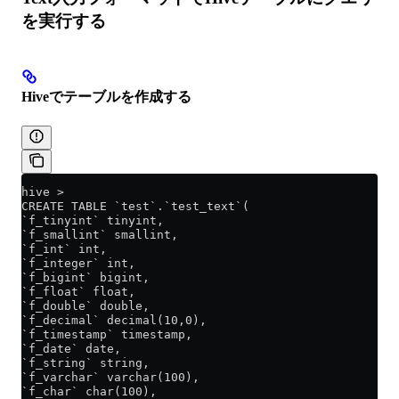
を実行する
Hiveでテーブルを作成する
hive >
CREATE TABLE `test`.`test_text`(
`f_tinyint` tinyint,
`f_smallint` smallint,
`f_int` int,
`f_integer` int,
`f_bigint` bigint,
`f_float` float,
`f_double` double,
`f_decimal` decimal(10,0),
`f_timestamp` timestamp,
`f_date` date,
`f_string` string,
`f_varchar` varchar(100),
`f_char` char(100),