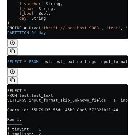
    `f_varchar`
 String,
    `f_char`
 String,
    `f_bool`
 Bool,
    `day`
 String
)
ENGINE 
=
 Hive(
'thrift://localhost:9083'
, 
'test'
, 
'tes
PARTITION
 BY
 day
SELECT
 *
 FROM
 test
.
test_text
 settings input_format_sk
SELECT *
FROM test.test_text
SETTINGS input_format_skip_unknown_fields = 1, input_
Query id: 55b79d35-56de-45b9-8be6-57282fbf1f44
Row 1:
──────
f_tinyint:   1
f_smallint:  2