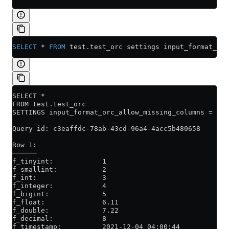
SELECT
 *
 FROM
 test
.
test_orc
 settings input_format_orc
SELECT *
FROM test.test_orc
SETTINGS input_format_orc_allow_missing_columns = 1
Query id: c3eaffdc-78ab-43cd-96a4-4acc5b480658
Row 1:
──────
f_tinyint:            1
f_smallint:           2
f_int:                3
f_integer:            4
f_bigint:             5
f_float:              6.11
f_double:             7.22
f_decimal:            8
f_timestamp:          2021-12-04 04:00:44