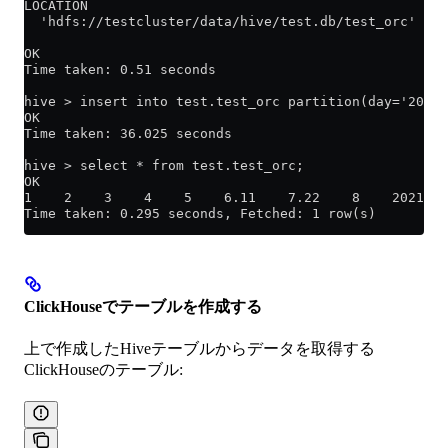
LOCATION
  'hdfs://testcluster/data/hive/test.db/test_orc'
OK
Time taken: 0.51 seconds
hive > insert into test.test_orc partition(day='2021-
OK
Time taken: 36.025 seconds
hive > select * from test.test_orc;
OK
1    2    3    4    5    6.11    7.22    8    2021-11
Time taken: 0.295 seconds, Fetched: 1 row(s)
ClickHouseでテーブルを作成する
上で作成したHiveテーブルからデータを取得する
ClickHouseのテーブル: