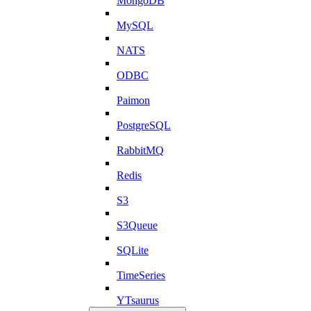
MongoDB
MySQL
NATS
ODBC
Paimon
PostgreSQL
RabbitMQ
Redis
S3
S3Queue
SQLite
TimeSeries
YTsaurus