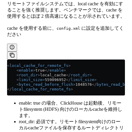
リモートファイルシステムでは、local cache を有効にす
ることを強く推奨します。ベンチマークでは、cache を
使用するとほぼ 2 倍高速になることが示されています。
cache を使用する前に、
に設定を追加してく
config.xml
ださい
<
local_cache_for_remote_fs
>
    <
enable
>
true
</
enable
>
    <
root_dir
>
local_cache
</
root_dir
>
    <
limit_size
>
559096952
</
limit_size
>
    <
bytes_read_before_flush
>
1048576
</
bytes_read_befo
</
local_cache_for_remote_fs
>
enable: true の場合、ClickHouse は起動後、リモー
トfilesystem (HDFS) 向けのローカルcacheを維持し
ます。
root_dir: 必須です。リモートfilesystem向けのロー
カルcacheファイルを保存するルートディレクトリ