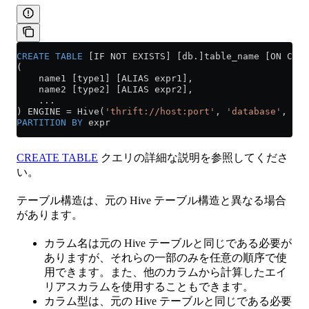
CREATE
 TABLE
 [IF NOT EXISTS] [db.]table_name [ON CLUS
(
    name1 [type1] [ALIAS expr1],
    name2 [type2] [ALIAS expr2],
    ...
) ENGINE 
=
 Hive(
'thrift://host:port'
, 
'database'
, 
'ta
PARTITION
 BY
 expr
CREATE TABLE
クエリの詳細な説明を参照してくださ
い。
テーブル構造は、元の Hive テーブル構造と異なる場合
があります。
カラム名は元の Hive テーブルと同じである必要が
ありますが、それらの一部のみを任意の順序で使
用できます。また、他のカラムから計算したエイ
リアスカラムを使用することもできます。
カラム型は、元の Hive テーブルと同じである必要