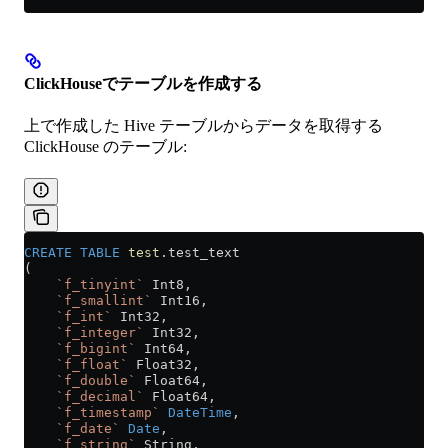
ClickHouseでテーブルを作成する
上で作成した Hive テーブルからデータを取得する
ClickHouse のテーブル:
CREATE
 TABLE
 test
.test_text
(
    `f_tinyint`
 Int8,
    `f_smallint`
 Int16,
    `f_int`
 Int32,
    `f_integer`
 Int32,
    `f_bigint`
 Int64,
    `f_float`
 Float32,
    `f_double`
 Float64,
    `f_decimal`
 Float64,
    `f_timestamp`
 DateTime
,
    `f_date`
 Date
,
    `f_string`
 String,