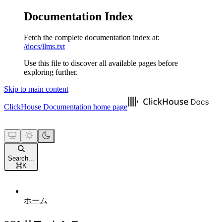
Documentation Index
Fetch the complete documentation index at:
/docs/llms.txt
Use this file to discover all available pages before
exploring further.
Skip to main content
ClickHouse Documentation
home page
Search...
⌘
K
ホーム