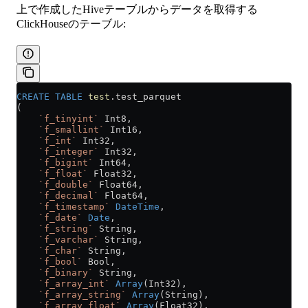
上で作成したHiveテーブルからデータを取得する
ClickHouseのテーブル:
CREATE
 TABLE
 test
.test_parquet
(
    `f_tinyint`
 Int8,
    `f_smallint`
 Int16,
    `f_int`
 Int32,
    `f_integer`
 Int32,
    `f_bigint`
 Int64,
    `f_float`
 Float32,
    `f_double`
 Float64,
    `f_decimal`
 Float64,
    `f_timestamp`
 DateTime
,
    `f_date`
 Date
,
    `f_string`
 String,
    `f_varchar`
 String,
    `f_char`
 String,
    `f_bool`
 Bool,
    `f_binary`
 String,
    `f_array_int`
 Array
(Int32),
    `f_array_string`
 Array
(String),
    `f_array_float`
 Array
(Float32),