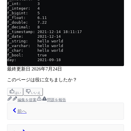
f_int:       3
f_integer:   4
f_bigint:    5
f_float:     6.11
f_double:    7.22
f_decimal:   8
f_timestamp: 2021-12-14 18:11:17
f_date:      2021-12-14
f_string:    hello world
f_varchar:   hello world
f_char:      hello world
f_bool:      true
day:         2021-09-18
最終更新日
2026年7月24日
このページは役に立ちましたか？
はい
いいえ
編集を提案
問題を報告
前へ