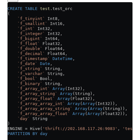
CREATE
 TABLE
 test
.test_orc
(
    `f_tinyint`
 Int8,
    `f_smallint`
 Int16,
    `f_int`
 Int32,
    `f_integer`
 Int32,
    `f_bigint`
 Int64,
    `f_float`
 Float32,
    `f_double`
 Float64,
    `f_decimal`
 Float64,
    `f_timestamp`
 DateTime
,
    `f_date`
 Date
,
    `f_string`
 String,
    `f_varchar`
 String,
    `f_bool`
 Bool,
    `f_binary`
 String,
    `f_array_int`
 Array
(Int32),
    `f_array_string`
 Array
(String),
    `f_array_float`
 Array
(Float32),
    `f_array_array_int`
 Array
(
Array
(Int32)),
    `f_array_array_string`
 Array
(
Array
(String)),
    `f_array_array_float`
 Array
(
Array
(Float32)),
    `day`
 String
)
ENGINE 
=
 Hive(
'thrift://202.168.117.26:9083'
, 
'test'
,
PARTITION
 BY
 day