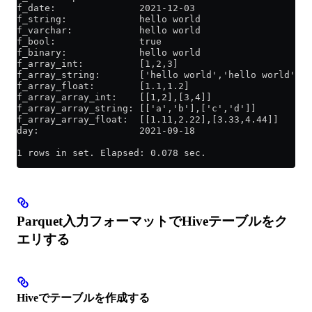
f_date:               2021-12-03
f_string:             hello world
f_varchar:            hello world
f_bool:               true
f_binary:             hello world
f_array_int:          [1,2,3]
f_array_string:       ['hello world','hello world']
f_array_float:        [1.1,1.2]
f_array_array_int:    [[1,2],[3,4]]
f_array_array_string: [['a','b'],['c','d']]
f_array_array_float:  [[1.11,2.22],[3.33,4.44]]
day:                  2021-09-18
1 rows in set. Elapsed: 0.078 sec.
Parquet入力フォーマットでHiveテーブルをク
エリする
Hiveでテーブルを作成する