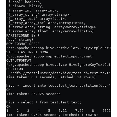
`f_bool` boolean,
`f_binary` binary,
`f_array_int` array<int>,
`f_array_string` array<string>,
`f_array_float` array<float>,
`f_array_array_int` array<array<int>>,
`f_array_array_string` array<array<string>>,
`f_array_array_float` array<array<float>>)
PARTITIONED BY (
`day` string)
ROW FORMAT SERDE
'org.apache.hadoop.hive.serde2.lazy.LazySimpleSerDe'
STORED AS INPUTFORMAT
'org.apache.hadoop.mapred.TextInputFormat'
OUTPUTFORMAT
'org.apache.hadoop.hive.ql.io.HiveIgnoreKeyTextOutput
LOCATION
  'hdfs://testcluster/data/hive/test.db/test_text'
Time taken: 0.1 seconds, Fetched: 34 row(s)
hive >  insert into test.test_text partition(day='202
OK
Time taken: 36.025 seconds
hive > select * from test.test_text;
OK
1    2    3    4    5    6.11    7.22    8    2021-12
Time taken: 0.624 seconds, Fetched: 1 row(s)