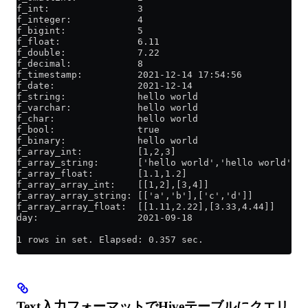
f_int:                3
f_integer:            4
f_bigint:             5
f_float:              6.11
f_double:             7.22
f_decimal:            8
f_timestamp:          2021-12-14 17:54:56
f_date:               2021-12-14
f_string:             hello world
f_varchar:            hello world
f_char:               hello world
f_bool:               true
f_binary:             hello world
f_array_int:          [1,2,3]
f_array_string:       ['hello world','hello world']
f_array_float:        [1.1,1.2]
f_array_array_int:    [[1,2],[3,4]]
f_array_array_string: [['a','b'],['c','d']]
f_array_array_float:  [[1.11,2.22],[3.33,4.44]]
day:                  2021-09-18
1 rows in set. Elapsed: 0.357 sec.
Text入力フォーマットでHiveテーブルにクエリ