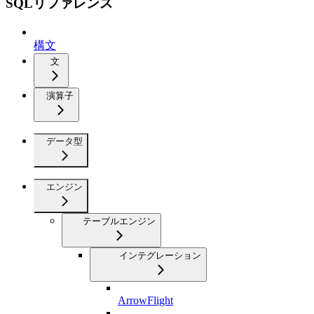
SQLリファレンス
構文
文
演算子
データ型
エンジン
テーブルエンジン
インテグレーション
ArrowFlight