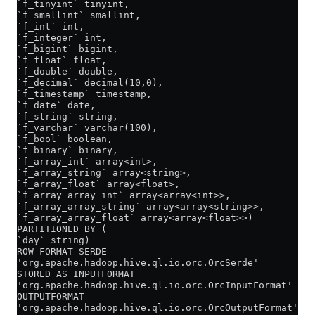
`f_tinyint` tinyint,
`f_smallint` smallint,
`f_int` int,
`f_integer` int,
`f_bigint` bigint,
`f_float` float,
`f_double` double,
`f_decimal` decimal(10,0),
`f_timestamp` timestamp,
`f_date` date,
`f_string` string,
`f_varchar` varchar(100),
`f_bool` boolean,
`f_binary` binary,
`f_array_int` array<int>,
`f_array_string` array<string>,
`f_array_float` array<float>,
`f_array_array_int` array<array<int>>,
`f_array_array_string` array<array<string>>,
`f_array_array_float` array<array<float>>)
PARTITIONED BY (
`day` string)
ROW FORMAT SERDE
'org.apache.hadoop.hive.ql.io.orc.OrcSerde'
STORED AS INPUTFORMAT
'org.apache.hadoop.hive.ql.io.orc.OrcInputFormat'
OUTPUTFORMAT
'org.apache.hadoop.hive.ql.io.orc.OrcOutputFormat'