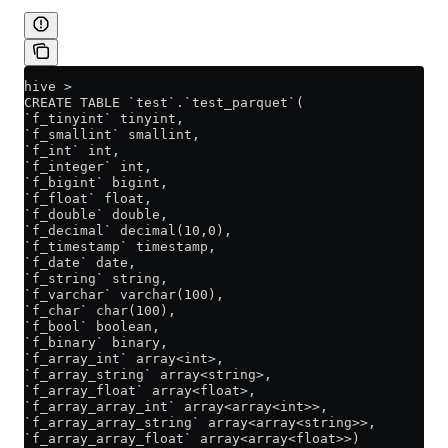
hive >
CREATE TABLE `test`.`test_parquet`(
`f_tinyint` tinyint,
`f_smallint` smallint,
`f_int` int,
`f_integer` int,
`f_bigint` bigint,
`f_float` float,
`f_double` double,
`f_decimal` decimal(10,0),
`f_timestamp` timestamp,
`f_date` date,
`f_string` string,
`f_varchar` varchar(100),
`f_char` char(100),
`f_bool` boolean,
`f_binary` binary,
`f_array_int` array<int>,
`f_array_string` array<string>,
`f_array_float` array<float>,
`f_array_array_int` array<array<int>>,
`f_array_array_string` array<array<string>>,
`f_array_array_float` array<array<float>>)