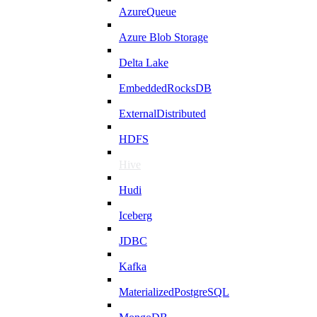
AzureQueue
Azure Blob Storage
Delta Lake
EmbeddedRocksDB
ExternalDistributed
HDFS
Hive
Hudi
Iceberg
JDBC
Kafka
MaterializedPostgreSQL