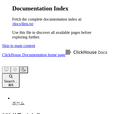
Documentation Index
Fetch the complete documentation index at:
/docs/llms.txt
Use this file to discover all available pages before
exploring further.
Skip to main content
ClickHouse Documentation
home page
Search...
⌘
K
ホーム