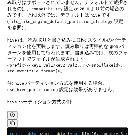
み取りはサポートされていません。デフォルトで選択さ
れるのは、
設定が
より前の場合の
compatibility
26.6
みです。それ以外では、デフォルトは
です
hive
(
設定
file_like_engine_default_partition_strategy
を参照) 。
は、読み取りと書き込みに Hive スタイルのパーテ
hive
ィション化を実装します。読み取りは再帰的な glob パ
ターンを使用して行われます。書き込みでは、次のフォ
ーマットでファイルが生成されます:
<prefix>/<key1=val1/key2=val2...>/<snowflakeid>.
。
<toLower(file_format)>
注:
パーティション方式を使用する場合、
hive
設定は効果がありません。
use_hive_partitioning
パーティション方式の例:
hive
create
 table
 azure_table
 (
year
 UInt16, country String