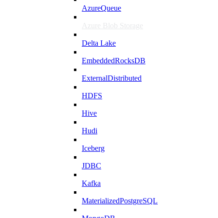
AzureQueue
Azure Blob Storage
Delta Lake
EmbeddedRocksDB
ExternalDistributed
HDFS
Hive
Hudi
Iceberg
JDBC
Kafka
MaterializedPostgreSQL