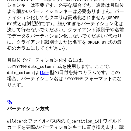
ションキーは不要です。必要な場合でも、通常は月単位
より細かいパーティションキーは必要ありません。パー
ティション化してもクエリは高速化されません (
ORDER
式とは対照的です) 。細かすぎるパーティション化は
BY
決して行わないでください。クライアント識別子や名前
でデータをパーティション化しないでください (代わり
に、クライアント識別子または名前を
式の最
ORDER BY
初のカラムにしてください) 。
月単位でパーティション化するには、
式を使用します。ここで、
toYYYYMM(date_column)
は
Date
型の日付を持つカラムです。この
date_column
場合、パーティション名は
フォーマットにな
"YYYYMM"
ります。
パーティション方式
: ファイルパス内の
ワイルド
wildcard
{_partition_id}
カードを実際のパーティションキーに置き換えます。読