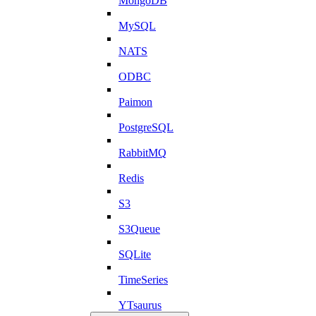
MongoDB
MySQL
NATS
ODBC
Paimon
PostgreSQL
RabbitMQ
Redis
S3
S3Queue
SQLite
TimeSeries
YTsaurus