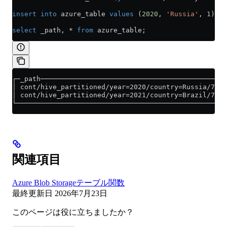
insert into
 azure_table 
values
 (
2020
, 
'Russia'
, 
1
), (
select
 _path, 
*
 from
 azure_table;
┌─_path──────────────────────────────────────────────
│ cont/hive_partitioned/year=2020/country=Russia/7351
│ cont/hive_partitioned/year=2021/country=Brazil/7351
└────────────────────────────────────────────────────
関連項目
Azure Blob Storageテーブル関数
最終更新日
2026年7月23日
このページは役に立ちましたか？