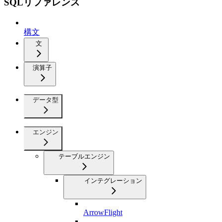
SQLリファレンス
構文
文
演算子
データ型
エンジン
テーブルエンジン
インテグレーション
ArrowFlight