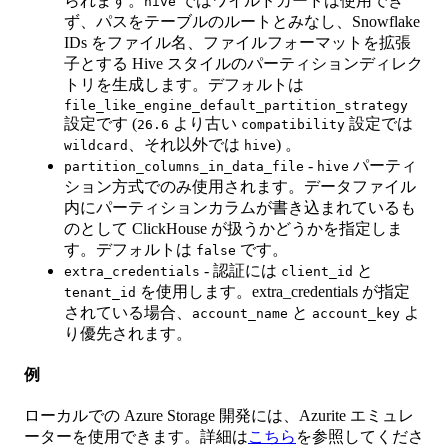
られます。
ではワイルドカードは使用でき
hive
ず、パスをテーブルのルートとみなし、Snowflake
IDs をファイル名、ファイルフォーマットを拡張
子とする Hive スタイルのパーティションディレク
トリを生成します。デフォルトは
file_like_engine_default_partition_strategy
設定です (
より古い
設定では
26.6
compatibility
、それ以外では
) 。
wildcard
hive
-
パーティ
partition_columns_in_data_file
hive
ション方式でのみ使用されます。データファイル
内にパーティションカラムが書き込まれているも
のとして ClickHouse が扱うかどうかを指定しま
す。デフォルトは
です。
false
- 認証には
と
extra_credentials
client_id
を使用します。extra_credentials が指定
tenant_id
されている場合、
と
よ
account_name
account_key
り優先されます。
例
ローカルでの Azure Storage 開発には、Azurite エミュレ
ーターを使用できます。詳細は
こちら
を参照してくださ