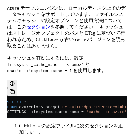
テーブルエンジンは、ローカルディスク上でのデ
Azure
ータキャッシュをサポートしています。 ファイルシス
テムキャッシュの設定オプションと使用方法について
は、この
セクション
を参照してください。 キャッシュ
はストレージオブジェクトのパスと ETag に基づいて行
われるため、ClickHouse が古い cache バージョンを読み
取ることはありません。
キャッシュを有効にするには、設定
と
filesystem_cache_name = '<name>'
を使用します。
enable_filesystem_cache = 1
SELECT
 *
FROM
 azureBlobStorage(
'DefaultEndpointsProtocol=http
SETTINGS filesystem_cache_name 
=
 'cache_for_azure'
, e
ClickHouseの設定ファイルに次のセクションを追
加します。