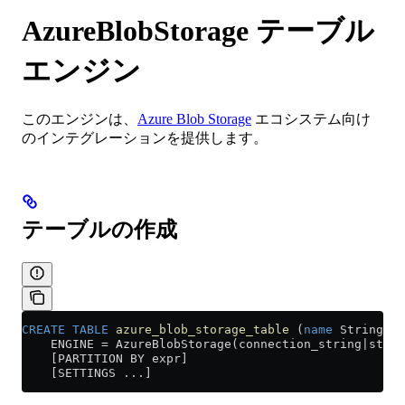
AzureBlobStorage テーブル
エンジン
このエンジンは、
Azure Blob Storage
エコシステム向け
のインテグレーションを提供します。
テーブルの作成
CREATE
 TABLE
 azure_blob_storage_table
 (
name
 String, 
v
    ENGINE 
=
 AzureBlobStorage(connection_string|stora
    [PARTITION BY expr]
    [SETTINGS ...]