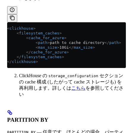
<
clickhouse
>
    <
filesystem_caches
>
        <
cache_for_azure
>
            <
path
>
path to cache directory
</
path
>
            <
max_size
>
10Gi
</
max_size
>
        </
cache_for_azure
>
    </
filesystem_caches
>
</
clickhouse
>
ClickHouse の
セクション
storage_configuration
の cache 構成 (したがって cache ストレージも) を
再利用します。詳しくは
こちら
を参照してくださ
い
PARTITION BY
— 任意です。ほとんどの場合、パーティ
PARTITION BY