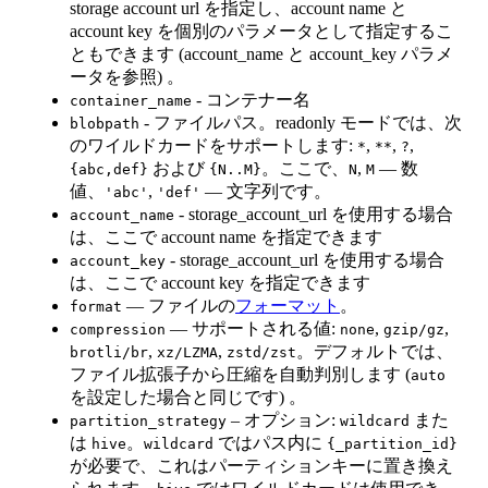
storage account url を指定し、account name と
account key を個別のパラメータとして指定するこ
ともできます (account_name と account_key パラメ
ータを参照) 。
- コンテナー名
container_name
- ファイルパス。readonly モードでは、次
blobpath
のワイルドカードをサポートします:
,
,
,
*
**
?
および
。ここで、
,
— 数
{abc,def}
{N..M}
N
M
値、
,
— 文字列です。
'abc'
'def'
- storage_account_url を使用する場合
account_name
は、ここで account name を指定できます
- storage_account_url を使用する場合
account_key
は、ここで account key を指定できます
— ファイルの
フォーマット
。
format
— サポートされる値:
,
,
compression
none
gzip/gz
,
,
。デフォルトでは、
brotli/br
xz/LZMA
zstd/zst
ファイル拡張子から圧縮を自動判別します (
auto
を設定した場合と同じです) 。
– オプション:
また
partition_strategy
wildcard
は
。
ではパス内に
hive
wildcard
{_partition_id}
が必要で、これはパーティションキーに置き換え