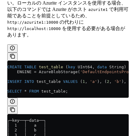
い。ローカルの Azurite インスタンスを使用する場合、
以下のコマンドでは Azurite がホスト
で利用可
azurite1
能であることを前提としているため、
の代わりに
http://azurite1:10000
を使用する必要がある場合が
http://localhost:10000
あります。
CREATE
 TABLE
 test_table
 (
key
 UInt64, 
data
 String)
    ENGINE 
=
 AzureBlobStorage(
'DefaultEndpointsProtoc
INSERT INTO
 test_table 
VALUES
 (
1
, 
'a'
), (
2
, 
'b'
), (
3
,
SELECT
 *
 FROM
 test_table;
┌─key──┬─data──┐
│  1   │   a   │
│  2   │   b   │
│  3   │   c   │