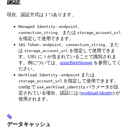
認証
現在、認証方式は 3 つあります。
-
、
Managed Identity
endpoint
、または
connection_string
storage_account_url
を指定して使用できます。
-
、
、また
SAS Token
endpoint
connection_string
は
を指定して使用できま
storage_account_url
す。URL に
が含まれていることで識別されま
?
す。例については、
azureBlobStorage
を参照してく
ださい。
-
または
Workload Identity
endpoint
を指定して使用できます。
storage_account_url
config で
パラメータが設
use_workload_identity
定されている場合、認証には (
workload identity
) が
使用されます。
データキャッシュ