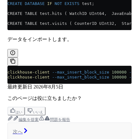
CREATE
 DATABASE
 IF
 NOT
 EXISTS
 test;
CREATE TABLE test.hits ( WatchID UInt64,  JavaEnable
CREATE TABLE test.visits ( CounterID UInt32,  StartDa
データをインポートします。
clickhouse-client
 --max_insert_block_size
 100000
 --qu
clickhouse-client
 --max_insert_block_size
 100000
 --qu
最終更新日
2026年8月5日
このページは役に立ちましたか？
はい
いいえ
編集を提案
問題を報告
次へ