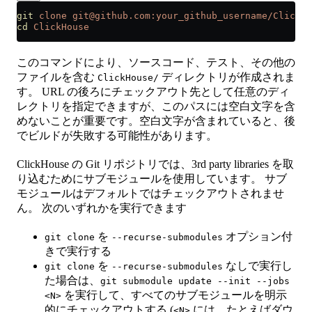
git
 clone
 git@github.com:your_github_username/ClickHo
cd
 ClickHouse
このコマンドにより、ソースコード、テスト、その他の
ファイルを含む
ディレクトリが作成されま
ClickHouse/
す。 URL の後ろにチェックアウト先として任意のディ
レクトリを指定できますが、このパスには空白文字を含
めないことが重要です。空白文字が含まれていると、後
でビルドが失敗する可能性があります。
ClickHouse の Git リポジトリでは、3rd party libraries を取
り込むためにサブモジュールを使用しています。 サブ
モジュールはデフォルトではチェックアウトされませ
ん。 次のいずれかを実行できます
を
オプション付
git clone
--recurse-submodules
きで実行する
を
なしで実行し
git clone
--recurse-submodules
た場合は、
git submodule update --init --jobs
を実行して、すべてのサブモジュールを明示
<N>
的にチェックアウトする (
には、たとえばダウ
<N>