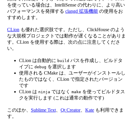
を使っている場合は、IntelliSense の代わりに、より高い
パフォーマンスを発揮する
clangd 拡張機能
の使用をお
すすめします。
CLion
も優れた選択肢です。ただし、ClickHouse のよう
な大規模プロジェクトでは動作が遅くなることがありま
す。CLion を使用する際は、次の点に注意してくださ
い。
CLion は自動的に
パスを作成し、ビルドタ
build
イプに
を選択します
debug
使用される CMake は、ユーザーがインストールし
たものではなく、CLion で指定されたバージョン
です
CLion は
ではなく
を使ってビルドタス
ninja
make
クを実行します (これは通常の動作です)
このほか、
Sublime Text
、
Qt Creator
、
Kate
も利用できま
す。