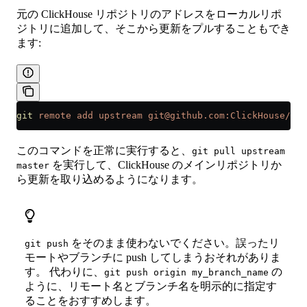
元の ClickHouse リポジトリのアドレスをローカルリポ
ジトリに追加して、そこから更新をプルすることもでき
ます:
git
 remote
 add
 upstream
 git@github.com:ClickHouse/Cli
このコマンドを正常に実行すると、
git pull upstream
を実行して、ClickHouse のメインリポジトリか
master
ら更新を取り込めるようになります。
をそのまま使わないでください。誤ったリ
git push
モートやブランチに push してしまうおそれがありま
す。 代わりに、
の
git push origin my_branch_name
ように、リモート名とブランチ名を明示的に指定す
ることをおすすめします。