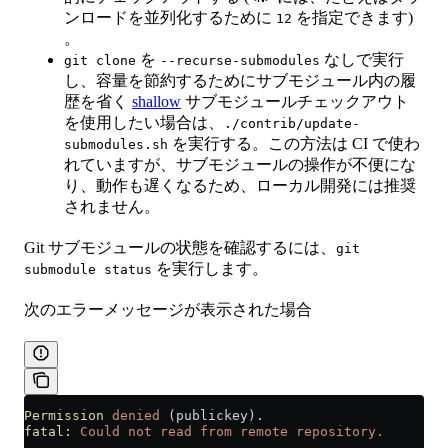
ンロードを並列化するために
を指定できます)
12
。
を
なしで実行
git clone
--recurse-submodules
し、容量を節約するためにサブモジュール内の履
歴を省く
shallow
サブモジュールチェックアウト
を使用したい場合は、
./contrib/update-
を実行する。この方法は CI で使わ
submodules.sh
れていますが、サブモジュールの操作が不便にな
り、動作も遅くなるため、ローカル開発には推奨
されません。
Git サブモジュールの状態を確認するには、
git
を実行します。
submodule status
次のエラーメッセージが表示された場合
Permission
 denied
 (publickey).
fatal:
 Could
 not
 read
 from
 remote
 repository.