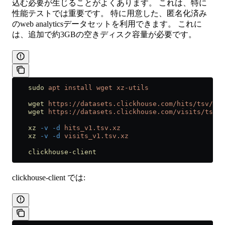
込む必要が生じることがよくあります。 これは、特に
性能テストでは重要です。 特に用意した、匿名化済み
のweb analyticsデータセットを利用できます。 これに
は、追加で約3GBの空きディスク容量が必要です。
    sudo
 apt
 install
 wget
 xz-utils
    wget
 https://datasets.clickhouse.com/hits/tsv/hit
    wget
 https://datasets.clickhouse.com/visits/tsv/v
    xz
 -v
 -d
 hits_v1.tsv.xz
    xz
 -v
 -d
 visits_v1.tsv.xz
    clickhouse-client
clickhouse-client では: