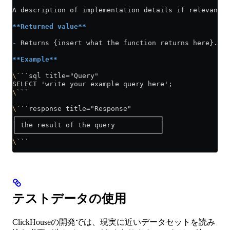
A description of implementation details if relevant.
**Returned value**
-
 Returns {insert what the function returns here}. [
D
**Example**
\`
``sql title="Query"
SELECT 'write your example query here';
\`
``
\`
``response title="Response"
┌───────────────────────────────────┐
│ the result of the query           │
└───────────────────────────────────┘
\`
``
テストデータの使用
ClickHouseの開発では、現実に近いデータセットを読み