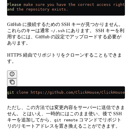
Please
 make
 sure
 you
 have
 the
 correct
 access
 rights
and
 the
 repository
 exists.
GitHub に接続するための SSH キーが見つかりません。
これらのキーは通常
にあります。 SSH キーを利
~/.ssh
用するには、GitHub の設定でアップロードする必要が
あります。
HTTPS 経由でリポジトリをクローンすることもできま
す。
git
 clone
 https://github.com/ClickHouse/ClickHouse.gi
ただし、この方法では変更内容をサーバーに送信できま
せん。 とはいえ、一時的にはこのまま使い、後で SSH
キーを追加してから、
コマンドでリポジト
git remote
リのリモートアドレスを置き換えることができます。