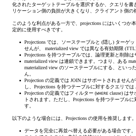
化されたターゲットテーブルを選択するか、クエリを書
リケーション側の負担が大きくなり、クライアント側の
このような利点がある一方で、projections にはい
定的に使用すべきです。
Projections では、ソーステーブルと (隠し) タ
せんが、 materialized view では異なる有効期限 (
Projections を持つテーブルでは、論理更新と削
materialized view は連鎖できます。つまり、ある ma
materialized view のソーステーブルにする、とい
ん。
Projection の定義では JOIN はサポートされませんが
し、Projections を持つテーブルに対するクエリで
Projection の定義ではフィルター (
clause) 
WHERE
トされます。ただし、Projections を持つテ
す。
以下のような場合には、Projections の使用を推奨します
データを完全に再並べ替える必要がある場合です。理論上、