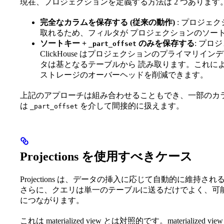
現在、プロジェクションを定義する方法は 2 つあります
完全なカラムを保存する (従来の動作)
: プロジェ
取れるため、フィルタが プロジェクションのソー
ソートキー +
のみを保存する
: プ
_part_offset
ClickHouse はプロジェクションのプライマリ
タは基となるテーブルから 読み取ります。これにより
ストレージのオーバーヘッドを削減できます。
上記のアプローチは組み合わせることもでき、一部のカ
は
を介して間接的に扱えます。
_part_offset
Projections を使用すべきケース
Projections は、データの挿入に応じて自動的に維
さらに、クエリは単一のテーブルに送るだけでよく、可能な場合
につながります。
これは materialized view とは対照的です。materia