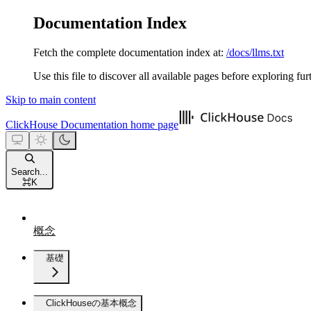
Documentation Index
Fetch the complete documentation index at:
/docs/llms.txt
Use this file to discover all available pages before exploring fur
Skip to main content
ClickHouse Documentation
home page
Search...
⌘
K
概念
基礎
ClickHouseの基本概念