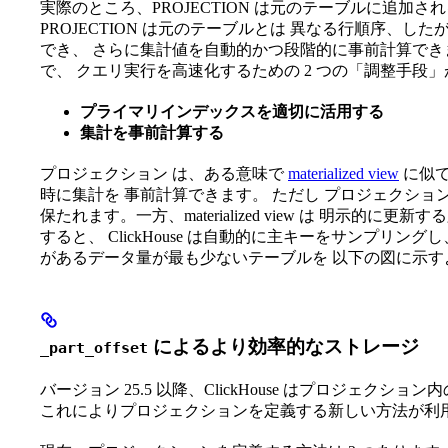
実際のところ、PROJECTION は元のテーブルに追加
PROJECTION は元のテーブルとは 異なる行順序、
でき、 さらに集計値を自動的かつ段階的に事前計算でき
で、 クエリ実行を高速化するための 2 つの「調整手段
プライマリインデックスを適切に活用する
集計を事前計算する
プロジェクション は、ある意味で
materialized view
に似て
時に集計を 事前計算できます。 ただし プロジェクショ
保たれます。一方、materialized view は 明示
すると、 ClickHouse は自動的に主キーをサンプリ
があるデータ量が最も少ないテーブルを 以下の図に示す
によるより効率的なストレージ
_part_offset
バージョン 25.5 以降、ClickHouse はプロジェクショ
これによりプロジェクションを定義する新しい方法が利