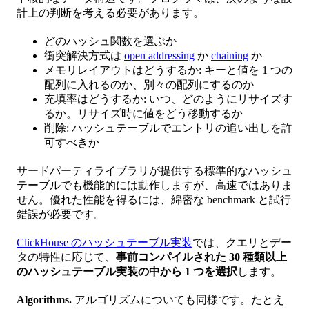
計上の判断を考える必要があります。
どのハッシュ関数を選ぶか
衝突解決方式は
open addressing
か
chaining
か
メモリレイアウトはどうするか: キーと値を 1 つの
配列に入れるのか、別々の配列にするのか
充填率はどうするか: いつ、どのようにリサイズす
るか。リサイズ時に値をどう移動するか
削除: ハッシュテーブルでエントリの追い出しを許
可すべきか
サードパーティライブラリが提供する標準的なハッシュ
テーブルでも機能的には動作しますが、高速ではありま
せん。優れた性能を得るには、綿密な benchmark と試行
錯誤が必要です。
ClickHouse のハッシュテーブル実装
では、クエリとデー
タの特性に応じて、
事前コンパイルされた 30 種類以上
のハッシュテーブル実装の中から 1 つを選択
します。
Algorithms.
アルゴリズムについても同様です。たとえ