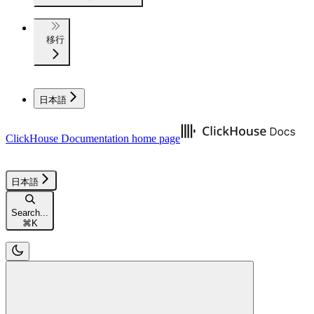
移行
日本語
ClickHouse Documentation
home page
日本語
Search...
⌘
K