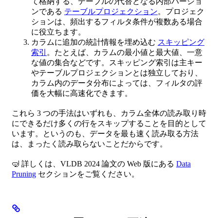
て格納する、テーブルの代替となる内部バージョ
ンである
テーブルプロジェクション
。プロジェク
ションは、頻出するフィルタ条件が複数ある場合
に役立ちます。
カラムに追加の統計情報を埋め込む
スキッピング
索引
。たとえば、カラムの最小値と最大値、一意
な値の集合などです。スキッピング索引は主キー
やテーブルプロジェクションとは独立しており、
カラム内のデータ分布によっては、フィルタの評
価を大幅に高速化できます。
これら 3 つの手法はいずれも、カラム全体の読み取り時
にできるだけ多くの行をスキップすることを目的として
います。というのも、データを最も速く読み取る方法
は、まったく読み取らないことだからです。
🤿 詳しくは、VLDB 2024 論文の Web 版にある
Data
Pruning
セクションをご覧ください。