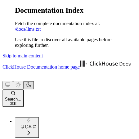
Documentation Index
Fetch the complete documentation index at:
/docs/llms.txt
Use this file to discover all available pages before
exploring further.
Skip to main content
ClickHouse Documentation
home page
Search...
⌘
K
はじめに