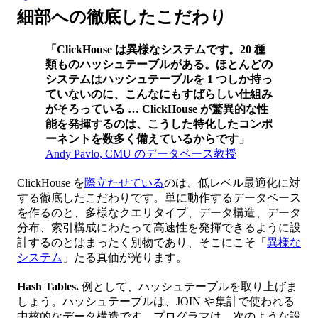
細部への徹底したこだわり
「ClickHouse は異様なシステムです。20 種
類ものハッシュテーブルがある。ほとんどの
システムはハッシュテーブルを 1 つしか持っ
ていないのに、こんなにもすばらしい仕組み
がそろっている
…
ClickHouse が驚異的な性
能を発揮するのは、こうした特化したコンポ
ーネントを数多く備えているからです」
Andy Pavlo, CMU のデータベース教授
ClickHouse を
際立たせている
のは、低レベル最適化に対
する徹底したこだわりです。単に動作するデータベース
を作るのと、多様なクエリタイプ、データ構造、データ
分布、索引構成にわたって高速性を発揮できるように設
計するのとはまったく別物であり、そこにこそ「
異様な
システム
」たる真価が光ります。
Hash Tables.
例として、ハッシュテーブルを取り上げま
しょう。ハッシュテーブルは、JOIN や集計で使われる
中核的なデータ構造です。プログラマは、次のような設