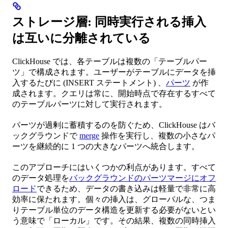
ストレージ層: 同時実行される挿入
は互いに分離されている
ClickHouse では、各テーブルは複数の「テーブルパー
ツ」で構成されます。ユーザーがテーブルにデータを挿
入するたびに (INSERT ステートメント) 、
パーツ
が作
成されます。クエリは常に、開始時点で存在するすべて
のテーブルパーツに対して実行されます。
パーツが過剰に蓄積するのを防ぐため、ClickHouse はバ
ックグラウンドで
merge
操作を実行し、複数の小さなパ
ーツを継続的に 1 つの大きなパーツへ統合します。
このアプローチにはいくつかの利点があります。すべて
のデータ処理を
バックグラウンドのパーツマージにオフ
ロード
できるため、データの書き込みは軽量で非常に高
効率に保たれます。個々の挿入は、グローバルな、つま
りテーブル単位のデータ構造を更新する必要がないとい
う意味で「ローカル」です。その結果、複数の同時挿入