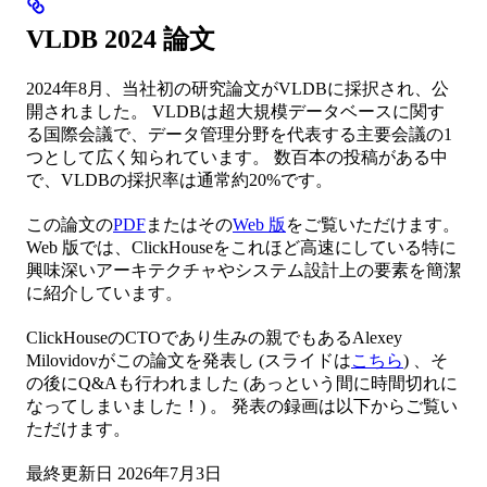
VLDB 2024 論文
2024年8月、当社初の研究論文がVLDBに採択され、公
開されました。 VLDBは超大規模データベースに関す
る国際会議で、データ管理分野を代表する主要会議の1
つとして広く知られています。 数百本の投稿がある中
で、VLDBの採択率は通常約20%です。
この論文の
PDF
またはその
Web 版
をご覧いただけます。
Web 版では、ClickHouseをこれほど高速にしている特に
興味深いアーキテクチャやシステム設計上の要素を簡潔
に紹介しています。
ClickHouseのCTOであり生みの親でもあるAlexey
Milovidovがこの論文を発表し (スライドは
こちら
) 、そ
の後にQ&Aも行われました (あっという間に時間切れに
なってしまいました！) 。 発表の録画は以下からご覧い
ただけます。
最終更新日
2026年7月3日