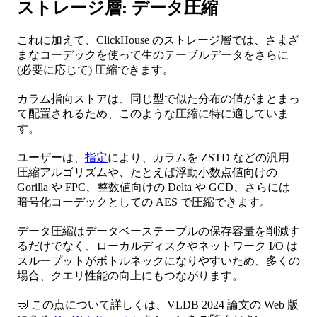
ストレージ層: データ圧縮
これに加えて、ClickHouse のストレージ層では、さまざ
まなコーデックを使って生のテーブルデータをさらに
(必要に応じて) 圧縮できます。
カラム指向ストアは、同じ型で似た分布の値がまとまっ
て配置されるため、このような圧縮に特に適していま
す。
ユーザーは、
指定
により、カラムを ZSTD などの汎用
圧縮アルゴリズムや、たとえば浮動小数点値向けの
Gorilla や FPC、整数値向けの Delta や GCD、さらには
暗号化コーデックとしての AES で圧縮できます。
データ圧縮はデータベーステーブルの保存容量を削減す
るだけでなく、ローカルディスクやネットワーク I/O は
スループットがボトルネックになりやすいため、多くの
場合、クエリ性能の向上にもつながります。
🤿 この点について詳しくは、VLDB 2024 論文の Web 版