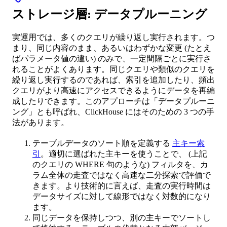
ストレージ層: データプルーニング
実運用では、多くのクエリが繰り返し実行されます。つ
まり、同じ内容のまま、あるいはわずかな変更 (たとえ
ばパラメータ値の違い) のみで、一定間隔ごとに実行さ
れることがよくあります。同じクエリや類似のクエリを
繰り返し実行するのであれば、索引を追加したり、頻出
クエリがより高速にアクセスできるようにデータを再編
成したりできます。このアプローチは「データプルーニ
ング」とも呼ばれ、ClickHouse にはそのための 3 つの手
法があります。
テーブルデータのソート順を定義する
主キー索
引
。適切に選ばれた主キーを使うことで、 (上記
のクエリの WHERE 句のような) フィルタを、カ
ラム全体の走査ではなく高速な二分探索で評価で
きます。より技術的に言えば、走査の実行時間は
データサイズに対して線形ではなく対数的になり
ます。
同じデータを保持しつつ、別の主キーでソートし