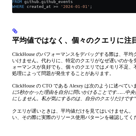
FROM
 github
.
github_events
WHERE
 created_at 
>=
 '2024-01-01'
;
平均値ではなく、個々のクエリに注
ClickHouse のパフォーマンスをデバッグする際は
いけません。代わりに、特定のクエリがなぜ遅いのかを
ォーマンスが良好でも、個々のクエリではメモリ不足、
処理によって問題が発生することがあります。
ClickHouse の CTO である Alexey は次のように述べて
に5秒かかった理由を自分に問いかけることです……中
にしません。私が気にするのは、自分のクエリだけです
クエリが遅いときは、平均値だけを見てはいけません。
い、その際に実際のリソース使用パターンを確認してく