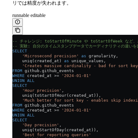
リでは精度が失われます。
runnable editable
-- チャレンジ: toStartOfMinute や toStartOfWee
-- 実験: 自分のタイムスタンプデータでカーディナリティの違い
SELECT
    'Microsecond precision'
 as
 granularity,
    uniq(created_at) 
as
 unique_values,
    'Creates massive cardinality - bad for sort key
FROM
 github
.
github_events
WHERE
 created_at 
>=
 '2024-01-01'
UNION ALL
SELECT
    'Hour precision'
,
    uniq(toStartOfHour(created_at)),
    'Much better for sort key - enables skip indexi
FROM
 github
.
github_events
WHERE
 created_at 
>=
 '2024-01-01'
UNION ALL
SELECT
    'Day precision'
,
    uniq(toStartOfDay(created_at)),
    'Best for reporting queries'