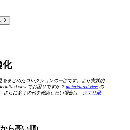
ス
リソース
適化
見をまとめたコレクションの一部です。より実践的
terialized view でお困りですか？
materialized view
の
、さらに多くの例を確認したい場合は、
クエリ最
から高い順)