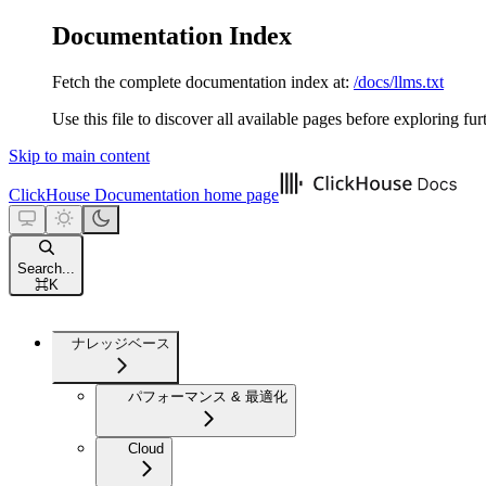
Documentation Index
Fetch the complete documentation index at:
/docs/llms.txt
Use this file to discover all available pages before exploring fur
Skip to main content
ClickHouse Documentation
home page
Search...
⌘
K
ナレッジベース
パフォーマンス & 最適化
Cloud