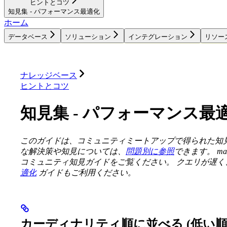
ヒントとコツ
知見集 - パフォーマンス最適化
ホーム
データベース
ソリューション
インテグレーション
リソー
データベース
ソリューション
インテグレーション
ナレッジベース
ヒントとコツ
知見集 - パフォーマンス最
このガイドは、コミュニティミートアップで得られた知
な解決策や知見については、
問題別に参照
できます。
ma
コミュニティ知見ガイドをご覧ください。
クエリが遅く
適化
ガイドもご利用ください。
カーディナリティ順に並べる (低い順