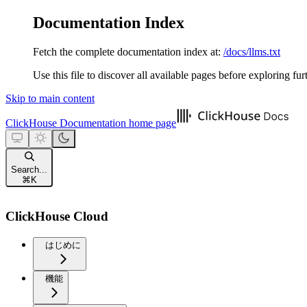
Documentation Index
Fetch the complete documentation index at:
/docs/llms.txt
Use this file to discover all available pages before exploring fur
Skip to main content
ClickHouse Documentation
home page
Search...
⌘
K
ClickHouse Cloud
はじめに
機能