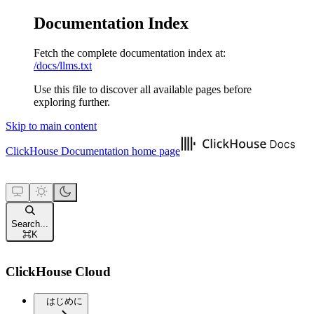
Documentation Index
Fetch the complete documentation index at:
/docs/llms.txt
Use this file to discover all available pages before
exploring further.
Skip to main content
ClickHouse Documentation
home page
Search...
⌘
K
ClickHouse Cloud
はじめに