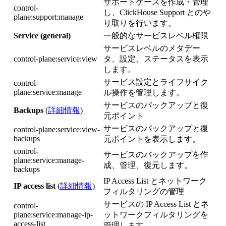
サポートケースを作成・管理
control-
し、ClickHouse Support とのや
plane:support:manage
り取りを行います。
Service (general)
一般的なサービスレベル権限
サービスレベルのメタデー
control-plane:service:view
タ、設定、ステータスを表示
します。
サービス設定とライフサイク
control-
plane:service:manage
ル操作を管理します。
サービスのバックアップと復
Backups
(
詳細情報
)
元ポイント
サービスのバックアップと復
control-plane:service:view-
backups
元ポイントを表示します。
control-
サービスのバックアップを作
plane:service:manage-
成、管理、復元します。
backups
IP Access List とネットワーク
IP access list
(
詳細情報
)
フィルタリングの管理
サービスの IP Access List とネ
control-
plane:service:manage-ip-
ットワークフィルタリングを
access-list
管理します。