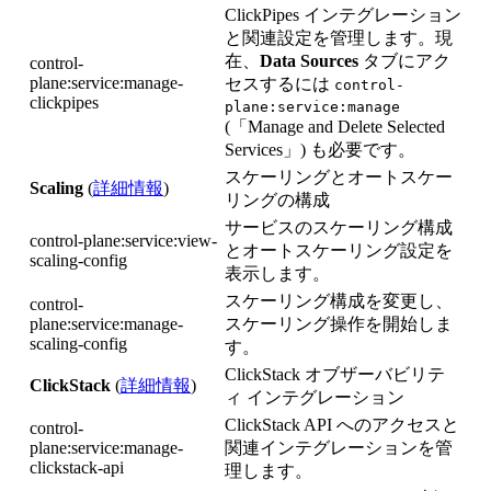
ClickPipes インテグレーション
と関連設定を管理します。現
在、
Data Sources
タブにアク
control-
plane:service:manage-
セスするには
control-
clickpipes
plane:service:manage
(「Manage and Delete Selected
Services」) も必要です。
スケーリングとオートスケー
Scaling
(
詳細情報
)
リングの構成
サービスのスケーリング構成
control-plane:service:view-
とオートスケーリング設定を
scaling-config
表示します。
スケーリング構成を変更し、
control-
plane:service:manage-
スケーリング操作を開始しま
scaling-config
す。
ClickStack オブザーバビリテ
ClickStack
(
詳細情報
)
ィ インテグレーション
ClickStack API へのアクセスと
control-
plane:service:manage-
関連インテグレーションを管
clickstack-api
理します。