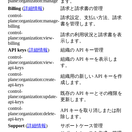
plane:organization:manage
ます。
Billing
(
詳細情報
)
請求と請求書の管理
control-
請求設定、支払い方法、請求
plane:organization:manage-
書を管理します。
billing
control-
請求の利用状況と請求書を表
plane:organization:view-
示します。
billing
API keys
(
詳細情報
)
組織の API キー管理
control-
組織の API キーを表示しま
plane:organization:view-
す。
api-keys
control-
組織用の新しい API キーを作
plane:organization:create-
成します。
api-keys
control-
既存の API キーとその権限を
plane:organization:update-
更新します。
api-keys
control-
API キーを取り消しまたは削
plane:organization:delete-
除します。
api-keys
Support
(
詳細情報
)
サポートケース管理