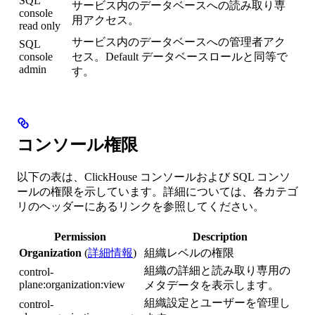
SQL
サービス内のデータベースへの読み取り専
console
用アクセス。
read only
サービス内のデータベースへの管理者アク
SQL
console
セス。Default データベースロールと同等で
admin
す。
コンソール権限
以下の表は、ClickHouse コンソールおよび SQL コンソ
ールの権限を示しています。詳細については、各カテゴ
リのヘッダーにあるリンクを参照してください。
Permission
Description
Organization
(
詳細情報
)
組織レベルの権限
組織の詳細と読み取り専用の
control-
plane:organization:view
メタデータを表示します。
組織設定とユーザーを管理し
control-