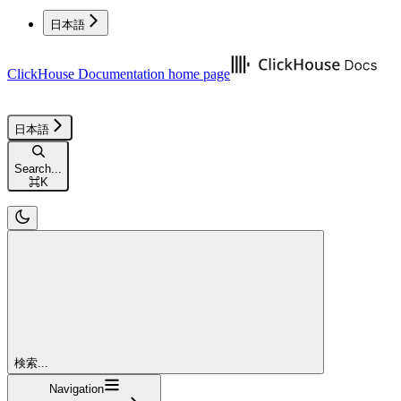
日本語
ClickHouse Documentation
home page
日本語
Search...
⌘
K
検索...
Navigation