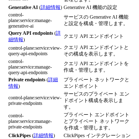
Generative AI
(
詳細情報
)
Generative AI 機能の設定
control-
サービスの Generative AI 機能
plane:service:manage-
と設定を構成・管理します。
generative-ai
Query API endpoints
(
詳
クエリ API エンドポイント
細情報
)
クエリ API エンドポイントと
control-plane:service:view-
query-api-endpoints
その構成を表示します。
control-
クエリ API エンドポイントを
plane:service:manage-
作成・管理します。
query-api-endpoints
Private endpoints
(
詳細
プライベート ネットワークと
情報
)
エンドポイント
サービスのプライベート エン
control-plane:service:view-
ドポイント構成を表示しま
private-endpoints
す。
プライベート エンドポイント
control-
plane:service:manage-
とプライベート ネットワーク
private-endpoints
を作成・管理します。
ClickPipes
(
詳細情報
)
ClickPipes インテグレーション