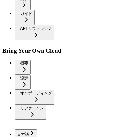
ガイド
API リファレンス
Bring Your Own Cloud
概要
設定
オンボーディング
リファレンス
日本語