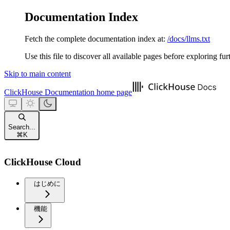
Documentation Index
Fetch the complete documentation index at:
/docs/llms.txt
Use this file to discover all available pages before exploring fur
Skip to main content
ClickHouse Documentation
home page
Search...
⌘
K
ClickHouse Cloud
はじめに
機能