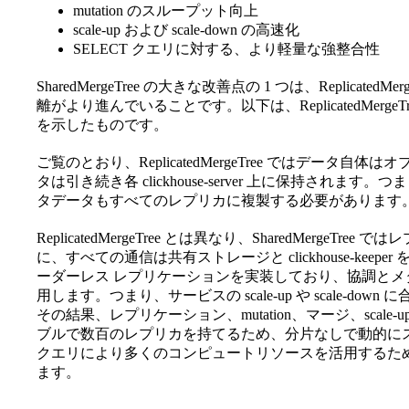
mutation のスループット向上
scale-up および scale-down の高速化
SELECT クエリに対する、より軽量な強整合性
SharedMergeTree の大きな改善点の 1 つは、Replica
離がより進んでいることです。以下は、ReplicatedMer
を示したものです。
ご覧のとおり、ReplicatedMergeTree ではデー
タは引き続き各 clickhouse-server 上に保持さ
タデータもすべてのレプリカに複製する必要があります
ReplicatedMergeTree とは異なり、SharedMerg
に、すべての通信は共有ストレージと clickhouse-keeper 
ーダーレス レプリケーションを実装しており、協調とメタデータス
用します。つまり、サービスの scale-up や scale-
その結果、レプリケーション、mutation、マージ、scale-up
ブルで数百のレプリカを持てるため、分片なしで動的にスケールでき
クエリにより多くのコンピュートリソースを活用するた
ます。