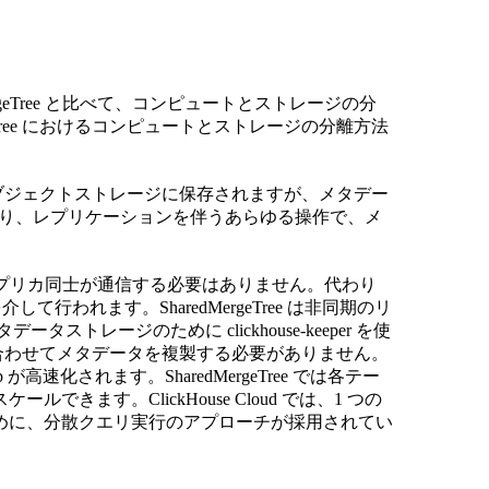
tedMergeTree と比べて、コンピュートとストレージの分
geTree におけるコンピュートとストレージの分離方法
タ自体はオブジェクトストレージに保存されますが、メタデー
れます。つまり、レプリケーションを伴うあらゆる操作で、メ
。
eTree ではレプリカ同士が通信する必要はありません。代わり
を介して行われます。SharedMergeTree は非同期のリ
トレージのために clickhouse-keeper を使
down に合わせてメタデータを複製する必要がありません。
 が高速化されます。SharedMergeTree では各テー
ます。ClickHouse Cloud では、1 つの
めに、分散クエリ実行のアプローチが採用されてい