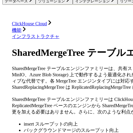
データベース
ソリューション
インテグレーション
リソー
データベース
ソリューション
インテグレーション
ClickHouse Cloud
機能
インフラストラクチャ
SharedMergeTree テー
SharedMergeTree テーブルエンジンファミリーは、共有ストレージ (
MinIO、Azure Blob Storage) 上で動作するよう最適化さ
ィブな代替です。各 MergeTree エンジンタイプには対応する 
SharedReplacingMergeTree は ReplicatedReplacingMer
SharedMergeTree テーブルエンジンファミリーは Clic
ReplicatedMergeTree ベースのエンジンから Share
更を加える必要はありません。さらに、次のような利点
insert スループットの向上
バックグラウンドマージのスループット向上