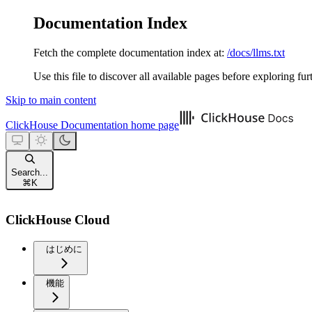
Documentation Index
Fetch the complete documentation index at:
/docs/llms.txt
Use this file to discover all available pages before exploring fur
Skip to main content
ClickHouse Documentation
home page
Search...
⌘
K
ClickHouse Cloud
はじめに
機能