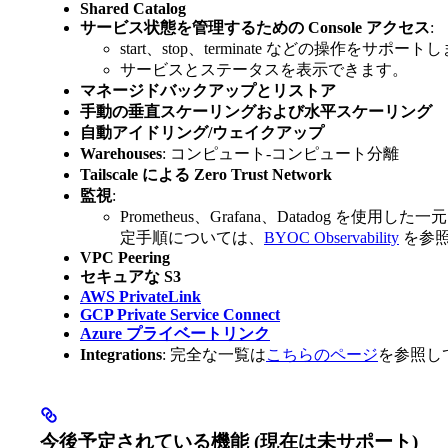
Shared Catalog
サービス状態を管理するための Console アクセス
:
start、stop、terminate などの操作をサポート
サービスとステータスを表示できます。
マネージドバックアップとリストア
手動の垂直スケーリングおよび水平スケーリング
自動アイドリング/ウェイクアップ
Warehouses
: コンピュート-コンピュート分離
Tailscale による Zero Trust Network
監視
:
Prometheus、Grafana、Datadog を使用
定手順については、
BYOC Observability
を参
VPC Peering
セキュアな S3
AWS PrivateLink
GCP Private Service Connect
Azure プライベートリンク
Integrations
: 完全な一覧は
こちらのページ
を参照し
今後予定されている機能 (現在は未サポート)