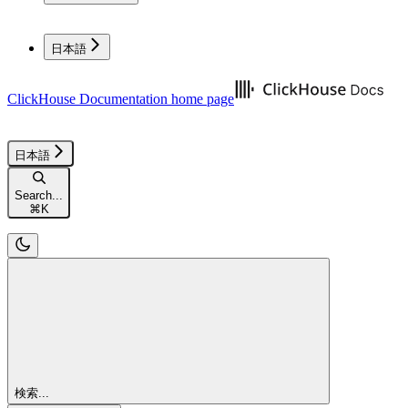
日本語
ClickHouse Documentation
home page
日本語
Search...
⌘
K
検索...