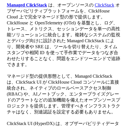
Managed ClickStack
は、オープンソースの
ClickStack
オ
ブザーバビリティプラットフォームを、ClickHouse
Cloud 上で完全マネージド型の形で提供します。
ClickHouse と OpenTelemetry (OTel) を基盤とし、ログ、
トレース、メトリクス、セッションデータを単一の高性
能ソリューションに統合します。複雑なシステムの監視
とデバッグ向けに設計された Managed ClickStack によ
り、開発者や SRE は、ツールを切り替えたり、タイム
スタンプや相関 ID を使って手作業でデータをつなぎ合
わせたりすることなく、問題をエンドツーエンドで追跡
できます。
マネージド型の提供形態として、Managed ClickStack
は、ClickStack UI が ClickHouse Cloud コンソールに直接
統合され、ネイティブのロールベースアクセス制御
(RBAC) や、AIノートブック、エンタープライズグレー
ドのアラートなどの追加機能を備えたオープンソースプ
ロジェクトを提供します。管理すべきインフラストラク
チャはなく、別途認証を設定する必要もありません。
ClickStack UI (HyperDX) は、オブザーバビリティデータ