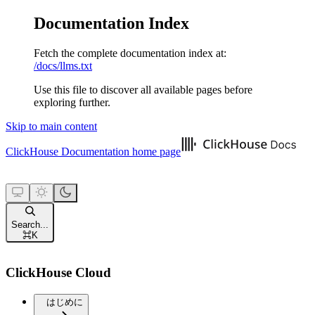
Documentation Index
Fetch the complete documentation index at:
/docs/llms.txt
Use this file to discover all available pages before
exploring further.
Skip to main content
ClickHouse Documentation
home page
Search...
⌘
K
ClickHouse Cloud
はじめに