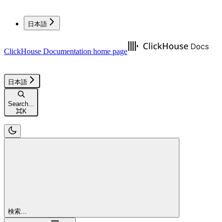
日本語
ClickHouse Documentation
home page
日本語
Search...
⌘
K
検索...