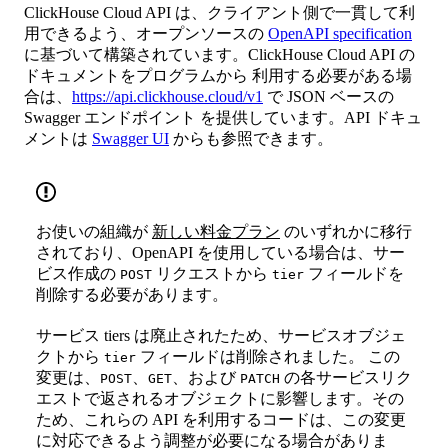
ClickHouse Cloud API は、クライアント側で一貫して利
用できるよう、オープンソースの
OpenAPI specification
に基づいて構築されています。ClickHouse Cloud API の
ドキュメントをプログラムから 利用する必要がある場
合は、
https://api.clickhouse.cloud/v1
で JSON ベースの
Swagger エンドポイント を提供しています。API ドキュ
メントは
Swagger UI
からも参照できます。
お使いの組織が
新しい料金プラン
のいずれかに移行
されており、OpenAPI を使用している場合は、サー
ビス作成の
リクエストから
フィールドを
POST
tier
削除する必要があります。
サービス tiers は廃止されたため、サービスオブジェ
クトから
フィールドは削除されました。 この
tier
変更は、
、
、および
の各サービスリク
POST
GET
PATCH
エストで返されるオブジェクトに影響します。その
ため、これらの API を利用するコードは、この変更
に対応できるよう調整が必要になる場合がありま