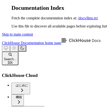
Documentation Index
Fetch the complete documentation index at:
/docs/llms.txt
Use this file to discover all available pages before exploring fur
Skip to main content
ClickHouse Documentation
home page
Search...
⌘
K
ClickHouse Cloud
はじめに
機能