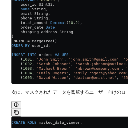
    user_id UInt32,
    name
 String,
    email String,
    phone String,
    total_amount 
Decimal
(
10
,
2
),
    order_date 
Date
,
    shipping_address String
)
ENGINE 
=
 MergeTree()
ORDER BY
 user_id;
INSERT INTO
 orders 
VALUES
    (
1001
, 
'John Smith'
, 
'john.smith@gmail.com'
, 
'5
    (
1002
, 
'Sarah Johnson'
, 
'sarah.johnson@outlook.
    (
1003
, 
'Michael Brown'
, 
'mbrown@company.com'
, 
'
    (
1004
, 
'Emily Rogers'
, 
'emily.rogers@yahoo.com'
    (
1005
, 
'David Wilson'
, 
'dwilson@email.net'
, 
'55
次に、マスクされたデータを閲覧するユーザー向けのロ
CREATE
 ROLE
 masked_data_viewer;