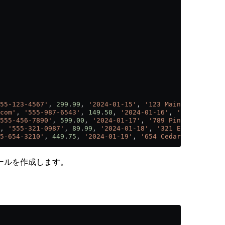
55-123-4567'
, 
299
.
99
, 
'2024-01-15'
, 
'123 Main St, New Yo
com'
, 
'555-987-6543'
, 
149
.
50
, 
'2024-01-16'
, 
'456 Oak Ave
555-456-7890'
, 
599
.
00
, 
'2024-01-17'
, 
'789 Pine Rd, Chica
, 
'555-321-0987'
, 
89
.
99
, 
'2024-01-18'
, 
'321 Elm St, Hous
5-654-3210'
, 
449
.
75
, 
'2024-01-19'
, 
'654 Cedar Blvd, Phoe
ールを作成します。