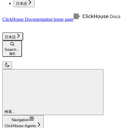
日本語
ClickHouse Documentation
home page
日本語
Search...
⌘
K
検索...
Navigation
ClickHouse Agents