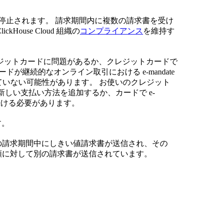
げら
れま
は停止されます。 請求期間内に複数の請求書を受け
す。
use Cloud 組織の
コンプライアンス
を維持す
2 回
目の
ジットカードに問題があるか、クレジットカードで
請求
ードが継続的なオンライン取引における e-mandate
書の
していない可能性があります。 お使いのクレジット
支払
た新しい支払い方法を追加するか、カードで e-
いが
を続ける必要があります。
正常
に完
す。
了す
る
 日までの請求期間中にしきい値請求書が送信され、その
と、
利用額に対して別の請求書が送信されています。
しき
い値
は