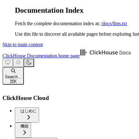
Documentation Index
Fetch the complete documentation index at:
/docs/llms.txt
Use this file to discover all available pages before exploring fur
Skip to main content
ClickHouse Documentation
home page
Search...
⌘
K
ClickHouse Cloud
はじめに
機能