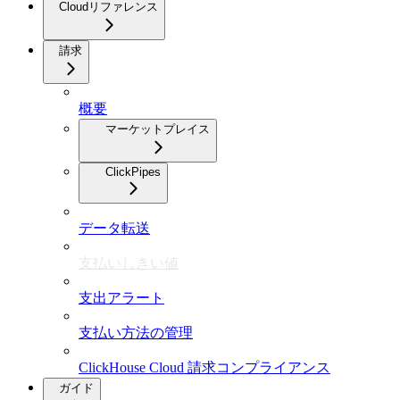
Cloudリファレンス
請求
概要
マーケットプレイス
ClickPipes
データ転送
支払いしきい値
支出アラート
支払い方法の管理
ClickHouse Cloud 請求コンプライアンス
ガイド