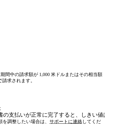
の請求期間中の請求額が 1,000 米ドルまたはその相当額
で請求されます。
5,000
は
書の支払いが正常に完了すると、しきい値は
USD
に引
の金額を調整したい場合は、
サポートに連絡
してくだ
き上