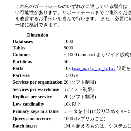
これらのガードレールのいずれかに達している場合は、
い可能性があります。サポートチームまでご連絡くださ
を改善するお手伝いを喜んで行います。 また、必要に
一緒に検討できます。
Dimension
Databases
1000
Tables
5000
Columns
∼1000 (compact よりワイド形
Partitions
50k
Parts
10k (
設定を
max_parts_in_total
Part size
150 GB
Services per organization
20 (ソフト制限)
Services per warehouse
5 (ソフト制限)
Replicas per service
20 (ソフト制限)
Low cardinality
10k 以下
Primary keys in a table
データを十分に絞り込める 4～5
Query concurrency
1000 (レプリカごと)
Batch ingest
1M を超えるものは、システムに