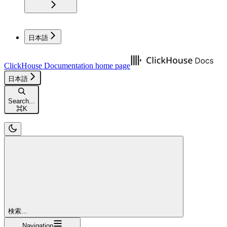
日本語
ClickHouse Documentation
home page
日本語
Search...
⌘
K
検索...
Navigation