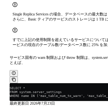
Single Replica Services の場合、データベースの
さらに、Basic ティアのサービスのストレージは 1 TB
すでに上記の使用制限を超えているサービスについては
ービスの現在のテーブル数/データベース数に 25% を
サービス固有の warn 制限および throw 制限は、system.s
とえば、
SELECT * 
FROM system.server_settings 
WHERE name IN ('max_table_num_to_warn', 'max_table_
最終更新日
2026年7月23日