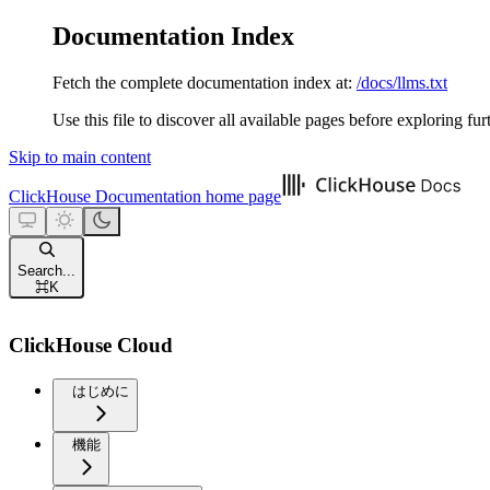
Documentation Index
Fetch the complete documentation index at:
/docs/llms.txt
Use this file to discover all available pages before exploring fur
Skip to main content
ClickHouse Documentation
home page
Search...
⌘
K
ClickHouse Cloud
はじめに
機能