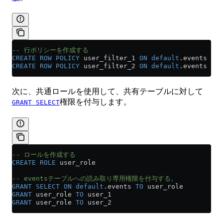
-- 行ポリシーを作成する
CREATE
 ROW
 POLICY
 user_filter_1 
ON
 default
.events 
USI
CREATE
 ROW
 POLICY
 user_filter_2 
ON
 default
.events 
USI
次に、共通ロールを使用して、共有テーブルに対して
権限を付与します。
GRANT SELECT
-- ロールを作成する
CREATE
 ROLE
 user_role
-- eventsテーブルへの読み取り専用権限を付与する。
GRANT
 SELECT
 ON
 default
.events 
TO
 user_role
GRANT
 user_role 
TO
 user_1
GRANT
 user_role 
TO
 user_2