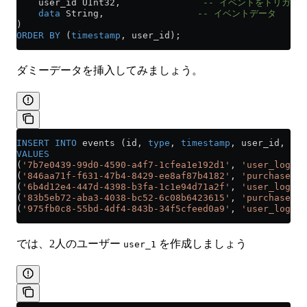
    user_id UInt32,               
-- イベントをトリガー
    data
 String,                 
-- イベントデータ
)
ORDER BY
 (
timestamp
, user_id);
ダミーデータを挿入してみましょう。
INSERT INTO
 events (id, 
type
, 
timestamp
, user_id, 
dat
VALUES
(
'7b7e0439-99d0-4590-a4f7-1cfea1e192d1'
, 
'user_login'
(
'846aa71f-f631-47b4-8429-ee8af87b4182'
, 
'purchase'
, 
(
'6b4d12e4-447d-4398-b3fa-1c1e94d71a2f'
, 
'user_logout
(
'83b5eb72-aba3-4038-bc52-6c08b6423615'
, 
'purchase'
, 
(
'975fb0c8-55bd-4df4-843b-34f5cfeed0a9'
, 
'user_login'
では、2人のユーザー
を作成しましょう
user_1