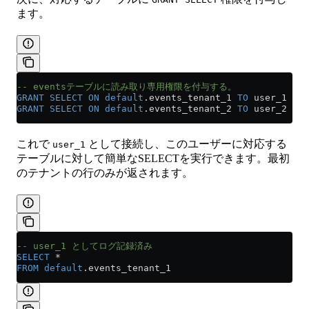
ます。
-- eventsテーブルに読み取り専用権限を付与する。
GRANT
 SELECT
 ON
 default
.events_tenant_1 
TO
 user_1
GRANT
 SELECT
 ON
 default
.events_tenant_2 
TO
 user_2
これで
として接続し、このユーザーに対応する
user_1
テーブルに対して簡単なSELECTを実行できます。最初
のテナントの行のみが返されます。
-- user_1 としてログ記録済み
SELECT
 *
FROM
 default
.events_tenant_1