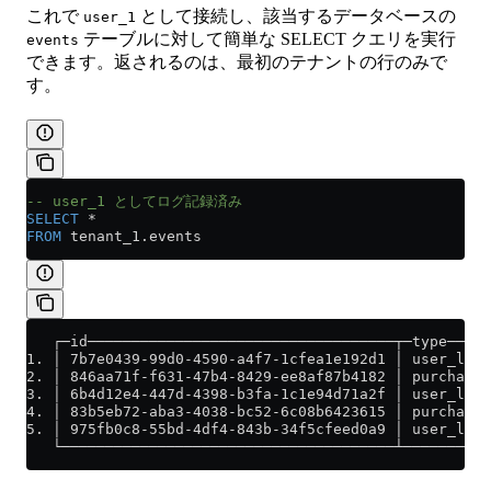
これで
として接続し、該当するデータベースの
user_1
テーブルに対して簡単な SELECT クエリを実行
events
できます。返されるのは、最初のテナントの行のみで
す。
-- user_1 としてログ記録済み
SELECT
 *
FROM
 tenant_1
.
events
   ┌─id───────────────────────────────────┬─type─────
1. │ 7b7e0439-99d0-4590-a4f7-1cfea1e192d1 │ user_logi
2. │ 846aa71f-f631-47b4-8429-ee8af87b4182 │ purchase 
3. │ 6b4d12e4-447d-4398-b3fa-1c1e94d71a2f │ user_logo
4. │ 83b5eb72-aba3-4038-bc52-6c08b6423615 │ purchase 
5. │ 975fb0c8-55bd-4df4-843b-34f5cfeed0a9 │ user_logi
   └──────────────────────────────────────┴──────────