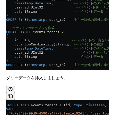
    timestamp
 DateTime
,          
-- イベントのタイムスタ
    user_id UInt32,               
-- イベントをトリガー
    data
 String,                 
-- イベントデータ
)
ORDER BY
 (
timestamp
, user_id) 
-- 主キーは他の属性に集中
-- テナント2のテーブルを作成 
CREATE
 TABLE
 events_tenant_2
(
    id UUID,                    
-- イベントの一意なID
    type
 LowCardinality(String), 
-- イベントの種別
    timestamp
 DateTime
,          
-- イベントのタイムスタ
    user_id UInt32,               
-- イベントをトリガー
    data
 String,                 
-- イベントデータ
)
ORDER BY
 (
timestamp
, user_id) 
-- 主キーは他の属性に集中
ダミーデータを挿入しましょう。
INSERT INTO
 events_tenant_1 (id, 
type
, 
timestamp
, use
VALUES
(
'7b7e0439-99d0-4590-a4f7-1cfea1e192d1'
, 
'user_login'