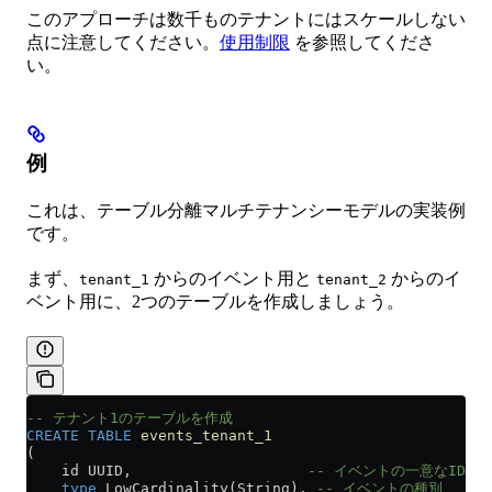
このアプローチは数千ものテナントにはスケールしない
点に注意してください。
使用制限
を参照してくださ
い。
例
これは、テーブル分離マルチテナンシーモデルの実装例
です。
まず、
からのイベント用と
からのイ
tenant_1
tenant_2
ベント用に、2つのテーブルを作成しましょう。
-- テナント1のテーブルを作成 
CREATE
 TABLE
 events_tenant_1
(
    id UUID,                    
-- イベントの一意なID
    type
 LowCardinality(String), 
-- イベントの種別