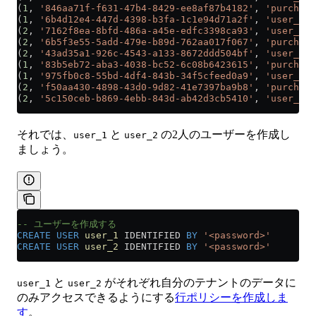
(
1
, 
'846aa71f-f631-47b4-8429-ee8af87b4182'
, 
'purchase
(
1
, 
'6b4d12e4-447d-4398-b3fa-1c1e94d71a2f'
, 
'user_log
(
2
, 
'7162f8ea-8bfd-486a-a45e-edfc3398ca93'
, 
'user_log
(
2
, 
'6b5f3e55-5add-479e-b89d-762aa017f067'
, 
'purchase
(
2
, 
'43ad35a1-926c-4543-a133-8672ddd504bf'
, 
'user_log
(
1
, 
'83b5eb72-aba3-4038-bc52-6c08b6423615'
, 
'purchase
(
1
, 
'975fb0c8-55bd-4df4-843b-34f5cfeed0a9'
, 
'user_log
(
2
, 
'f50aa430-4898-43d0-9d82-41e7397ba9b8'
, 
'purchase
(
2
, 
'5c150ceb-b869-4ebb-843d-ab42d3cb5410'
, 
'user_log
それでは、
と
の2人のユーザーを作成し
user_1
user_2
ましょう。
-- ユーザーを作成する 
CREATE
 USER
 user_1
 IDENTIFIED 
BY
 '<password>'
CREATE
 USER
 user_2
 IDENTIFIED 
BY
 '<password>'
と
がそれぞれ自分のテナントのデータに
user_1
user_2
のみアクセスできるようにする
行ポリシーを作成しま
す
。