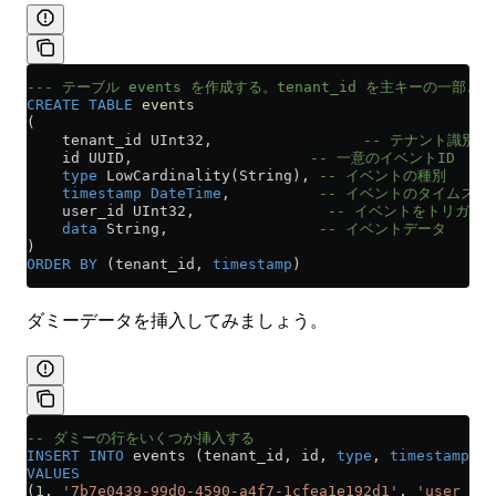
--- テーブル events を作成する。tenant_id を主キーの一部
CREATE
 TABLE
 events
(
    tenant_id UInt32,                 
-- テナント識別子
    id UUID,                    
-- 一意のイベントID
    type
 LowCardinality(String), 
-- イベントの種別
    timestamp
 DateTime
,          
-- イベントのタイムスタ
    user_id UInt32,               
-- イベントをトリガー
    data
 String,                 
-- イベントデータ
)
ORDER BY
 (tenant_id, 
timestamp
)
ダミーデータを挿入してみましょう。
-- ダミーの行をいくつか挿入する
INSERT INTO
 events (tenant_id, id, 
type
, 
timestamp
, u
VALUES
(
1
, 
'7b7e0439-99d0-4590-a4f7-1cfea1e192d1'
, 
'user_log