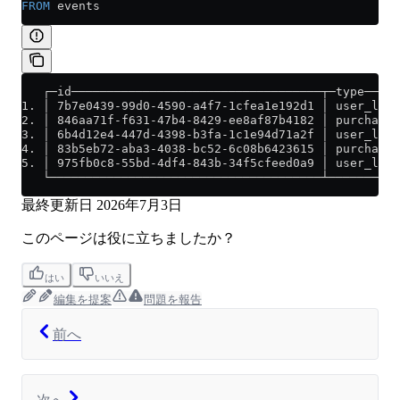
FROM
 events
   ┌─id───────────────────────────────────┬─type─────
1. │ 7b7e0439-99d0-4590-a4f7-1cfea1e192d1 │ user_logi
2. │ 846aa71f-f631-47b4-8429-ee8af87b4182 │ purchase 
3. │ 6b4d12e4-447d-4398-b3fa-1c1e94d71a2f │ user_logo
4. │ 83b5eb72-aba3-4038-bc52-6c08b6423615 │ purchase 
5. │ 975fb0c8-55bd-4df4-843b-34f5cfeed0a9 │ user_logi
   └──────────────────────────────────────┴──────────
最終更新日
2026年7月3日
このページは役に立ちましたか？
はい
いいえ
編集を提案
問題を報告
前へ