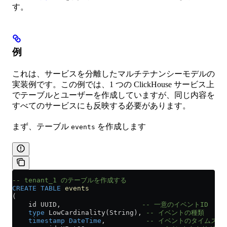
す。
例
これは、サービスを分離したマルチテナンシーモデルの
実装例です。この例では、1 つの ClickHouse サービス上
でテーブルとユーザーを作成していますが、同じ内容を
すべてのサービスにも反映する必要があります。
まず、テーブル
を作成します
events
-- tenant_1 のテーブルを作成する
CREATE
 TABLE
 events
(
    id UUID,                    
-- 一意のイベントID
    type
 LowCardinality(String), 
-- イベントの種類
    timestamp
 DateTime
,          
-- イベントのタイムスタ