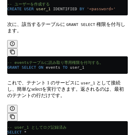
-- ユーザーを作成する 
CREATE
 USER
 user_1
 IDENTIFIED 
BY
 '<password>'
次に、該当するテーブルに
権限を付与し
GRANT SELECT
ます。
-- eventsテーブルに読み取り専用権限を付与する。
GRANT
 SELECT
 ON
 events 
TO
 user_1
これで、テナント 1 のサービスに
として接続
user_1
し、簡単なselectを実行できます。返されるのは、最初
のテナントの行だけです。
-- user_1 としてログ記録済み
SELECT
 *