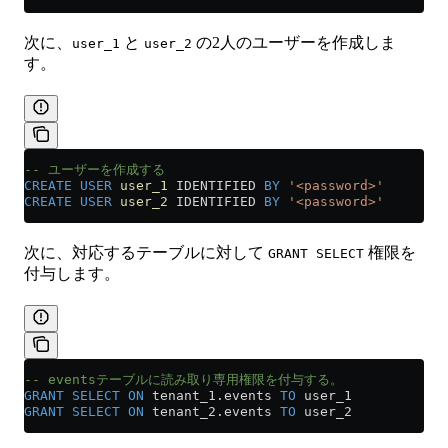
次に、
と
の2人のユーザーを作成しま
user_1
user_2
す。
-- ユーザーを作成する 
CREATE
 USER
 user_1
 IDENTIFIED 
BY
 '<password>'
CREATE
 USER
 user_2
 IDENTIFIED 
BY
 '<password>'
次に、対応するテーブルに対して
権限を
GRANT SELECT
付与します。
-- eventsテーブルに読み取り専用権限を付与する。
GRANT
 SELECT
 ON
 tenant_1
.
events
 TO
 user_1
GRANT
 SELECT
 ON
 tenant_2
.
events
 TO
 user_2