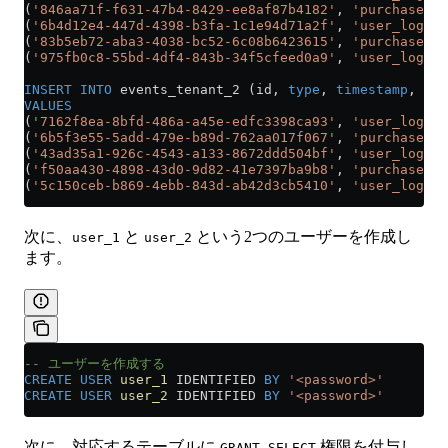
(
'846aa71f-f631-47b4-8429-ee8af87b4182'
, 
'purchase'
, 
(
'6b4d12e4-447d-4398-b3fa-1c1e94d71a2f'
, 
'user_logout
(
'83b5eb72-aba3-4038-bc52-6c08b6423615'
, 
'purchase'
, 
(
'975fb0c8-55bd-4df4-843b-34f5cfeed0a9'
, 
'user_login'
INSERT INTO
 events_tenant_2 (id, 
type
, 
timestamp
, use
VALUES
(
'7162f8ea-8bfd-486a-a45e-edfc3398ca93'
, 
'user_login'
(
'6b5f3e55-5add-479e-b89d-762aa017f067'
, 
'purchase'
, 
(
'43ad35a1-926c-4543-a133-8672ddd504bf'
, 
'user_logout
(
'f50aa430-4898-43d0-9d82-41e7397ba9b8'
, 
'purchase'
, 
(
'5c150ceb-b869-4ebb-843d-ab42d3cb5410'
, 
'user_login'
次に、
と
という2つのユーザーを作成し
user_1
user_2
ます。
-- ユーザーを作成する 
CREATE
 USER
 user_1
 IDENTIFIED 
BY
 '<password>'
CREATE
 USER
 user_2
 IDENTIFIED 
BY
 '<password>'
次に、対応するテーブルに
権限を付与し
GRANT SELECT