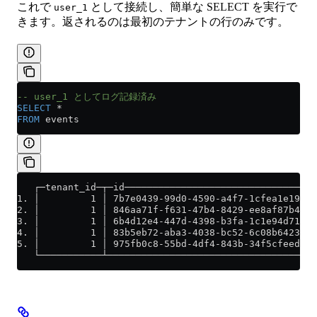
これで
として接続し、簡単な SELECT を実行で
user_1
きます。返されるのは最初のテナントの行のみです。
-- user_1 としてログ記録済み
SELECT
 *
FROM
 events
   ┌─tenant_id─┬─id──────────────────────────────────
1. │         1 │ 7b7e0439-99d0-4590-a4f7-1cfea1e192d1
2. │         1 │ 846aa71f-f631-47b4-8429-ee8af87b4182
3. │         1 │ 6b4d12e4-447d-4398-b3fa-1c1e94d71a2f
4. │         1 │ 83b5eb72-aba3-4038-bc52-6c08b6423615
5. │         1 │ 975fb0c8-55bd-4df4-843b-34f5cfeed0a9
   └───────────┴─────────────────────────────────────