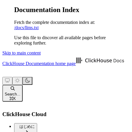
Documentation Index
Fetch the complete documentation index at:
/docs/llms.txt
Use this file to discover all available pages before
exploring further.
Skip to main content
ClickHouse Documentation
home page
Search...
⌘
K
ClickHouse Cloud
はじめに