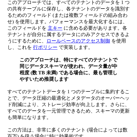
このアプローチでは、すべてのテナントのデータを 1 つ
の共有テーブルに保存し、各テナントのデータを識別す
るためのフィールド (または複数フィールドの組み合わ
せ) を使用します。パフォーマンスを最大化するには、
このフィールドを
主キー
に含める必要があります。各
テナントが自分に属するデータにのみアクセスできるよ
うにするために、
ロールベースのアクセス制御
を使用
し、これを
行ポリシー
で実装します。
このアプローチは、特にすべてのテナントで
同じデータスキーマが使われ、データ量が中
程度 (数 TB 未満) である場合に、最も管理し
やすいため推奨します
すべてのテナントデータを 1 つのテーブルに集約するこ
とで、データ圧縮の最適化とメタデータのオーバーヘッ
ド削減により、ストレージ効率が向上します。さらに、
すべてのデータを一元管理できるため、スキーマの更新
も簡単になります。
この方法は、非常に多くのテナント (場合によっては数
百万) を扱う場合に特に効果的です。