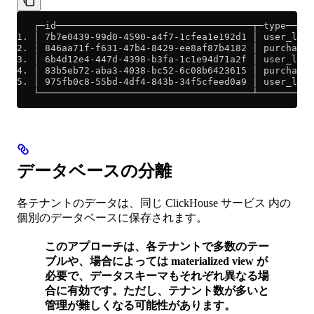
   ┌─id───────────────────────────────────┬─type─────
1. │ 7b7e0439-99d0-4590-a4f7-1cfea1e192d1 │ user_logi
2. │ 846aa71f-f631-47b4-8429-ee8af87b4182 │ purchase 
3. │ 6b4d12e4-447d-4398-b3fa-1c1e94d71a2f │ user_logo
4. │ 83b5eb72-aba3-4038-bc52-6c08b6423615 │ purchase 
5. │ 975fb0c8-55bd-4df4-843b-34f5cfeed0a9 │ user_logi
   └──────────────────────────────────────┴──────────
データベースの分離
各テナントのデータは、同じ ClickHouse サービス 内の
個別のデータベースに保存されます。
このアプローチは、各テナントで多数のテー
ブルや、場合によっては materialized view が
必要で、データスキーマもそれぞれ異なる場
合に有効です。ただし、テナント数が多いと
管理が難しくなる可能性があります。