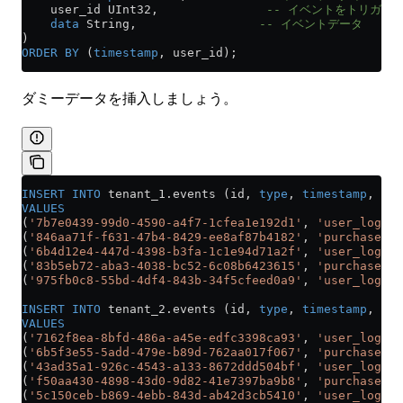
    user_id UInt32,               
-- イベントをトリガー
    data
 String,                 
-- イベントデータ
)
ORDER BY
 (
timestamp
, user_id);
ダミーデータを挿入しましょう。
INSERT INTO
 tenant_1
.
events
 (id, 
type
, 
timestamp
, use
VALUES
(
'7b7e0439-99d0-4590-a4f7-1cfea1e192d1'
, 
'user_login'
(
'846aa71f-f631-47b4-8429-ee8af87b4182'
, 
'purchase'
, 
(
'6b4d12e4-447d-4398-b3fa-1c1e94d71a2f'
, 
'user_logout
(
'83b5eb72-aba3-4038-bc52-6c08b6423615'
, 
'purchase'
, 
(
'975fb0c8-55bd-4df4-843b-34f5cfeed0a9'
, 
'user_login'
INSERT INTO
 tenant_2
.
events
 (id, 
type
, 
timestamp
, use
VALUES
(
'7162f8ea-8bfd-486a-a45e-edfc3398ca93'
, 
'user_login'
(
'6b5f3e55-5add-479e-b89d-762aa017f067'
, 
'purchase'
, 
(
'43ad35a1-926c-4543-a133-8672ddd504bf'
, 
'user_logout
(
'f50aa430-4898-43d0-9d82-41e7397ba9b8'
, 
'purchase'
, 
(
'5c150ceb-b869-4ebb-843d-ab42d3cb5410'
, 
'user_login'