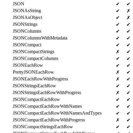
JSON
✔
✔
JSONAsString
✔
✗
JSONAsObject
✔
✗
JSONStrings
✔
✔
JSONColumns
✔
✔
JSONColumnsWithMetadata
✔
✔
JSONCompact
✔
✔
JSONCompactStrings
✗
✔
JSONCompactColumns
✔
✔
JSONEachRow
✔
✔
PrettyJSONEachRow
✗
✔
JSONEachRowWithProgress
✗
✔
JSONStringsEachRow
✔
✔
JSONStringsEachRowWithProgress
✗
✔
JSONCompactEachRow
✔
✔
JSONCompactEachRowWithNames
✔
✔
JSONCompactEachRowWithNamesAndTypes
✔
✔
JSONCompactEachRowWithProgress
✗
✔
JSONCompactStringsEachRow
✔
✔