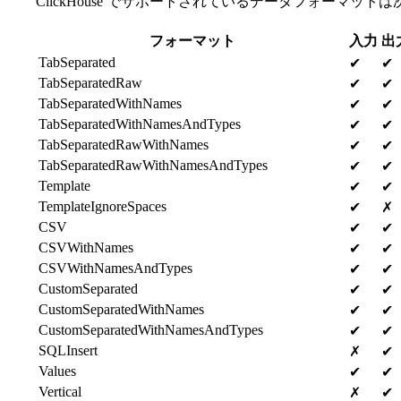
ClickHouse でサポートされているデータフォーマット
フォーマット
入力
出
TabSeparated
✔
✔
TabSeparatedRaw
✔
✔
TabSeparatedWithNames
✔
✔
TabSeparatedWithNamesAndTypes
✔
✔
TabSeparatedRawWithNames
✔
✔
TabSeparatedRawWithNamesAndTypes
✔
✔
Template
✔
✔
TemplateIgnoreSpaces
✔
✗
CSV
✔
✔
CSVWithNames
✔
✔
CSVWithNamesAndTypes
✔
✔
CustomSeparated
✔
✔
CustomSeparatedWithNames
✔
✔
CustomSeparatedWithNamesAndTypes
✔
✔
SQLInsert
✗
✔
Values
✔
✔
Vertical
✗
✔