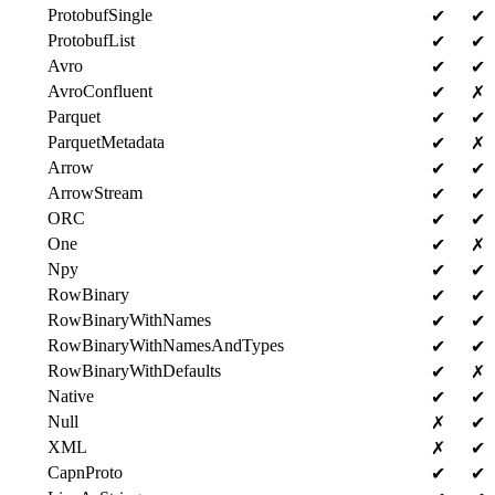
ProtobufSingle
✔
✔
ProtobufList
✔
✔
Avro
✔
✔
AvroConfluent
✔
✗
Parquet
✔
✔
ParquetMetadata
✔
✗
Arrow
✔
✔
ArrowStream
✔
✔
ORC
✔
✔
One
✔
✗
Npy
✔
✔
RowBinary
✔
✔
RowBinaryWithNames
✔
✔
RowBinaryWithNamesAndTypes
✔
✔
RowBinaryWithDefaults
✔
✗
Native
✔
✔
Null
✗
✔
XML
✗
✔
CapnProto
✔
✔