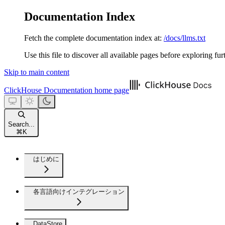
Documentation Index
Fetch the complete documentation index at:
/docs/llms.txt
Use this file to discover all available pages before exploring fur
Skip to main content
ClickHouse Documentation
home page
Search...
⌘
K
はじめに
各言語向けインテグレーション
DataStore