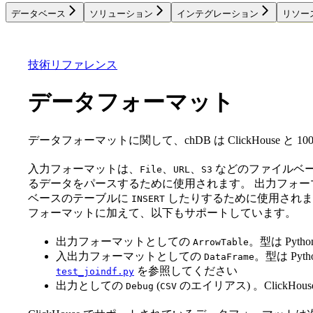
データベース
ソリューション
インテグレーション
リソー
データベース
ソリューション
インテグレーション
技術リファレンス
データフォーマット
データフォーマットに関して、chDB は ClickHouse と
入力フォーマットは、
、
、
などのファイルベ
File
URL
S3
るデータをパースするために使用されます。 出力フォー
ベースのテーブルに
したりするために使用されます。 
INSERT
フォーマットに加えて、以下もサポートしています。
出力フォーマットとしての
。型は Pytho
ArrowTable
入出力フォーマットとしての
。型は Pyth
DataFrame
を参照してください
test_joindf.py
出力としての
(
のエイリアス) 。ClickH
Debug
CSV