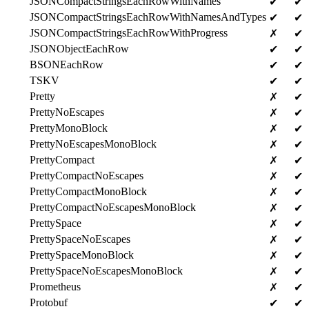
JSONCompactStringsEachRowWithNames
✔
✔
JSONCompactStringsEachRowWithNamesAndTypes
✔
✔
JSONCompactStringsEachRowWithProgress
✗
✔
JSONObjectEachRow
✔
✔
BSONEachRow
✔
✔
TSKV
✔
✔
Pretty
✗
✔
PrettyNoEscapes
✗
✔
PrettyMonoBlock
✗
✔
PrettyNoEscapesMonoBlock
✗
✔
PrettyCompact
✗
✔
PrettyCompactNoEscapes
✗
✔
PrettyCompactMonoBlock
✗
✔
PrettyCompactNoEscapesMonoBlock
✗
✔
PrettySpace
✗
✔
PrettySpaceNoEscapes
✗
✔
PrettySpaceMonoBlock
✗
✔
PrettySpaceNoEscapesMonoBlock
✗
✔
Prometheus
✗
✔
Protobuf
✔
✔