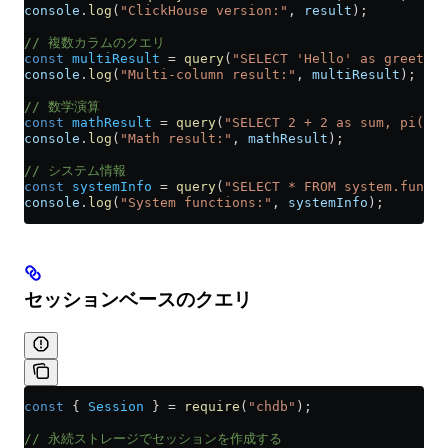
console
.
log
(
"ClickHouse version:"
, 
result
);
// 複数カラムのクエリ
const
 multiResult
 =
 query
(
"SELECT 'Hello' as greeting
console
.
log
(
"Multi-column result:"
, 
multiResult
);
// 数学演算
const
 mathResult
 =
 query
(
"SELECT 2 + 2 as sum, pi() a
console
.
log
(
"Math result:"
, 
mathResult
);
// システム情報
const
 systemInfo
 =
 query
(
"SELECT * FROM system.functi
console
.
log
(
"System functions:"
, 
systemInfo
);
セッションベースのクエリ
const
 { 
Session
 } 
=
 require
(
"chdb"
);
// 永続ストレージでセッションを作成する