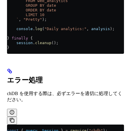
        FROM web_analytics
        GROUP BY date
        ORDER BY date
        LIMIT 10
    `
, 
"Pretty"
);
    console
.
log
(
"Daily analytics:"
, 
analysis
);
} 
finally
 {
    session
.
cleanup
();
}
エラー処理
chDB を使用する際は、必ずエラーを適切に処理してく
ださい。
const
 { 
query
, 
Session
 } 
=
 require
(
"chdb"
);