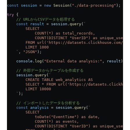
const
 session
 =
 new
 Session
(
"./data-processing"
);
try
 {
    // URLからCSVデータを処理する
    const
 result
 =
 session
.
query
(
`
        SELECT 
            COUNT(*) as total_records,
            COUNT(DISTINCT "UserID") as unique_users
        FROM url('https://datasets.clickhouse.com/hit
        LIMIT 1000
    `
, 
"JSON"
);
    console
.
log
(
"External data analysis:"
, 
result
);
    // 外部データからテーブルを作成する
    session
.
query
(
`
        CREATE TABLE web_analytics AS
        SELECT * FROM url('https://datasets.clickhous
        LIMIT 10000
    `
);
    // インポートしたデータを分析する
    const
 analysis
 =
 session
.
query
(
`
        SELECT 
            toDate("EventTime") as date,
            COUNT(*) as events,
            COUNT(DISTINCT "UserID") as unique_users