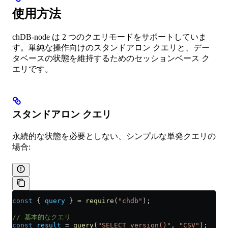
使用方法
chDB-node は 2 つのクエリモードをサポートしていま
す。単純な操作向けのスタンドアロン クエリと、デー
タベースの状態を維持するためのセッションベース ク
エリです。
スタンドアロン クエリ
永続的な状態を必要としない、シンプルな単発クエリの
場合:
const
 { 
query
 } 
=
 require
(
"chdb"
);
// 基本的なクエリ
const
 result
 =
 query
(
"SELECT version()"
, 
"CSV"
);