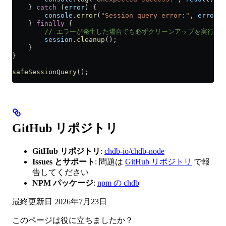
    } 
catch
 (
error
) {
        console
.
error
(
"Session query error:"
, 
error
.
m
    } 
finally
 {
        // エラーが発生した場合でも必ずクリーンアップを実行す
        session
.
cleanup
();
    }
}
safeSessionQuery
();
GitHub リポジトリ
GitHub リポジトリ
:
chdb-io/chdb-node
Issues とサポート
: 問題は
GitHub リポジトリ
で報
告してください
NPM パッケージ
:
npm の chdb
最終更新日
2026年7月23日
このページは役に立ちましたか？