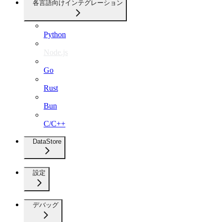
各言語向けインテグレーション
Python
Node.js
Go
Rust
Bun
C/C++
DataStore
設定
デバッグ