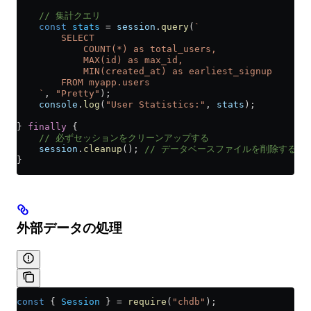
    // 集計クエリ
    const
 stats
 =
 session
.
query
(
`
        SELECT 
            COUNT(*) as total_users,
            MAX(id) as max_id,
            MIN(created_at) as earliest_signup
        FROM myapp.users
    `
, 
"Pretty"
);
    console
.
log
(
"User Statistics:"
, 
stats
);
} 
finally
 {
    // 必ずセッションをクリーンアップする
    session
.
cleanup
(); 
// データベースファイルを削除する
}
外部データの処理
const
 { 
Session
 } 
=
 require
(
"chdb"
);