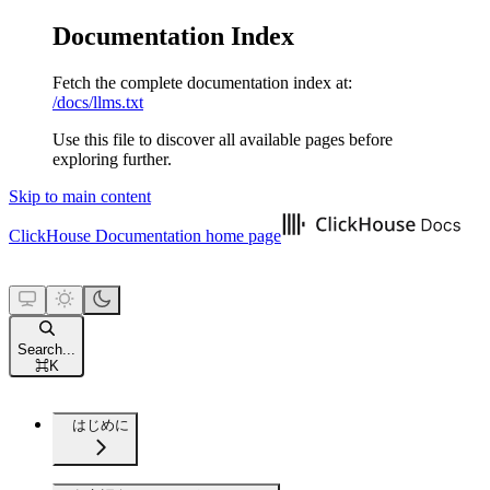
Documentation Index
Fetch the complete documentation index at:
/docs/llms.txt
Use this file to discover all available pages before
exploring further.
Skip to main content
ClickHouse Documentation
home page
Search...
⌘
K
はじめに