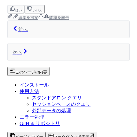
はい
いいえ
編集を提案
問題を報告
前へ
次へ
このページの内容
インストール
使用方法
スタンドアロン クエリ
セッションベースのクエリ
外部データの処理
エラー処理
GitHub リポジトリ
ページをコピー
マークダウンで表示