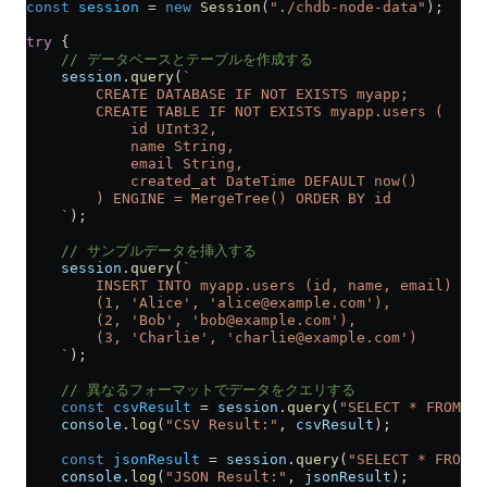
const
 session
 =
 new
 Session
(
"./chdb-node-data"
);
try
 {
    // データベースとテーブルを作成する
    session
.
query
(
`
        CREATE DATABASE IF NOT EXISTS myapp;
        CREATE TABLE IF NOT EXISTS myapp.users (
            id UInt32,
            name String,
            email String,
            created_at DateTime DEFAULT now()
        ) ENGINE = MergeTree() ORDER BY id
    `
);
    // サンプルデータを挿入する
    session
.
query
(
`
        INSERT INTO myapp.users (id, name, email) VAL
        (1, 'Alice', 'alice@example.com'),
        (2, 'Bob', 'bob@example.com'),
        (3, 'Charlie', 'charlie@example.com')
    `
);
    // 異なるフォーマットでデータをクエリする
    const
 csvResult
 =
 session
.
query
(
"SELECT * FROM my
    console
.
log
(
"CSV Result:"
, 
csvResult
);
    const
 jsonResult
 =
 session
.
query
(
"SELECT * FROM m
    console
.
log
(
"JSON Result:"
, 
jsonResult
);