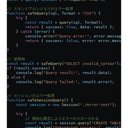
// スタンドアロンクエリのエラー処理
function
 safeQuery
(
sql
, 
format
 =
 "CSV"
) {
    try
 {
        const
 result
 =
 query
(
sql
, 
format
);
        return
 { 
success:
 true
, 
data:
 result
 };
    } 
catch
 (
error
) {
        console
.
error
(
"Query error:"
, 
error
.
message
);
        return
 { 
success:
 false
, 
error:
 error
.
message
    }
}
// 使用例
const
 result
 =
 safeQuery
(
"SELECT invalid_syntax"
);
if
 (
result
.
success
) {
    console
.
log
(
"Query result:"
, 
result
.
data
);
} 
else
 {
    console
.
log
(
"Query failed:"
, 
result
.
error
);
}
// セッションのエラー処理
function
 safeSessionQuery
() {
    const
 session
 =
 new
 Session
(
"./error-test"
);
    try
 {
        // 無効な構文によりエラーがスローされる
        const
 result
 =
 session
.
query
(
"CREATE TABLE in
        console
.
log
(
"Unexpected success:"
, 
result
);