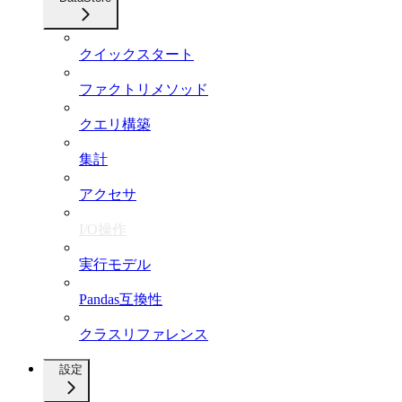
クイックスタート
ファクトリメソッド
クエリ構築
集計
アクセサ
I/O操作
実行モデル
Pandas互換性
クラスリファレンス
設定