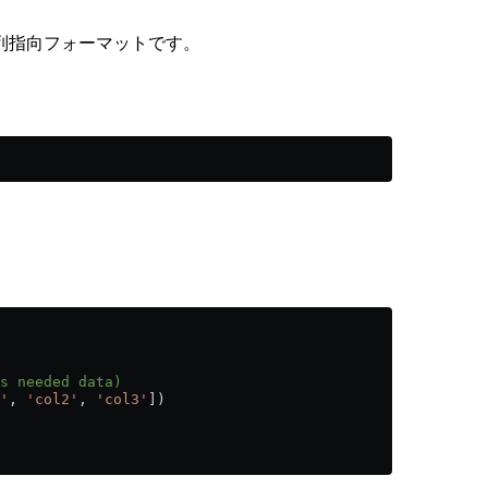
列指向フォーマットです。
s needed data)
'
, 
'col2'
, 
'col3'
])