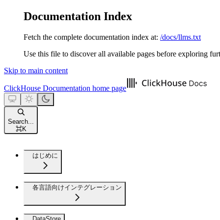
Documentation Index
Fetch the complete documentation index at:
/docs/llms.txt
Use this file to discover all available pages before exploring fur
Skip to main content
ClickHouse Documentation
home page
Search...
⌘
K
はじめに
各言語向けインテグレーション
DataStore