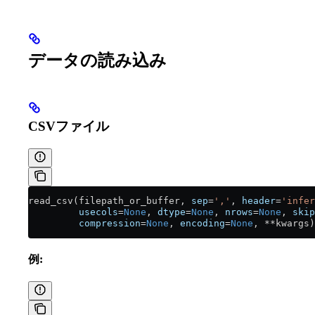
データの読み込み
CSVファイル
read_csv(filepath_or_buffer, 
sep
=
','
, 
header
=
'infer
         usecols
=
None
, 
dtype
=
None
, 
nrows
=
None
, 
skip
         compression
=
None
, 
encoding
=
None
, 
**
kwargs)
例: