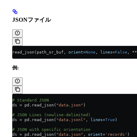
JSONファイル
read_json(path_or_buf, 
orient
=
None
, 
lines
=
False
, 
**
例:
# Standard JSON
ds 
=
 pd.read_json(
"data.json"
)
# JSON Lines (newline-delimited)
ds 
=
 pd.read_json(
"data.jsonl"
, 
lines
=
True
)
# JSON with specific orientation
ds 
=
 pd.read_json(
"data.json"
, 
orient
=
'records'
)