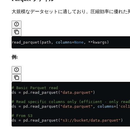
大規模なデータセットに適しており、圧縮効率に優れた
read_parquet(path, 
columns
=
None
, 
**
kwargs)
例:
# Basic Parquet read
ds 
=
 pd.read_parquet(
"data.parquet"
)
# Read specific columns only (efficient - only read
ds 
=
 pd.read_parquet(
"data.parquet"
, 
columns
=
[
'col1
# From S3
ds 
=
 pd.read_parquet(
"s3://bucket/data.parquet"
)