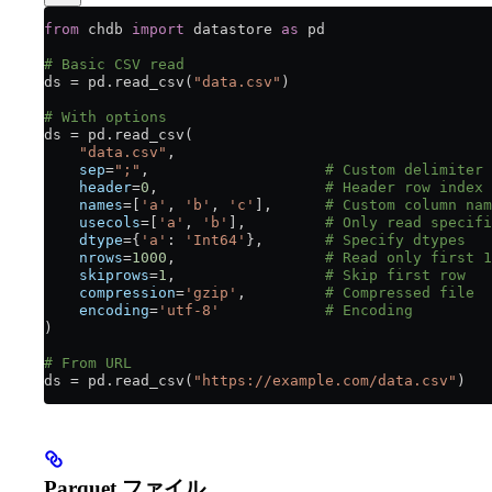
from
 chdb 
import
 datastore 
as
 pd
# Basic CSV read
ds 
=
 pd.read_csv(
"data.csv"
)
# With options
ds 
=
 pd.read_csv(
    "data.csv"
,
    sep
=
";"
,                    
# Custom delimiter
    header
=
0
,                   
# Header row index
    names
=
[
'a'
, 
'b'
, 
'c'
],      
# Custom column nam
    usecols
=
[
'a'
, 
'b'
],         
# Only read specifi
    dtype
=
{
'a'
: 
'Int64'
},       
# Specify dtypes
    nrows
=
1000
,                 
# Read only first 1
    skiprows
=
1
,                 
# Skip first row
    compression
=
'gzip'
,         
# Compressed file
    encoding
=
'utf-8'
            # Encoding
)
# From URL
ds 
=
 pd.read_csv(
"https://example.com/data.csv"
)
Parquet ファイル