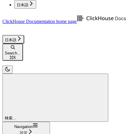
日本語
ClickHouse Documentation
home page
日本語
Search...
⌘
K
検索...
Navigation
設定