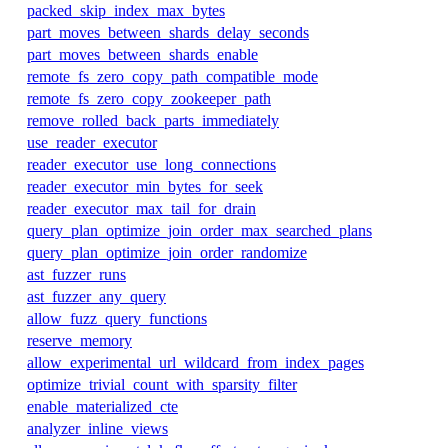
packed_skip_index_max_bytes
part_moves_between_shards_delay_seconds
part_moves_between_shards_enable
remote_fs_zero_copy_path_compatible_mode
remote_fs_zero_copy_zookeeper_path
remove_rolled_back_parts_immediately
use_reader_executor
reader_executor_use_long_connections
reader_executor_min_bytes_for_seek
reader_executor_max_tail_for_drain
query_plan_optimize_join_order_max_searched_plans
query_plan_optimize_join_order_randomize
ast_fuzzer_runs
ast_fuzzer_any_query
allow_fuzz_query_functions
reserve_memory
allow_experimental_url_wildcard_from_index_pages
optimize_trivial_count_with_sparsity_filter
enable_materialized_cte
analyzer_inline_views