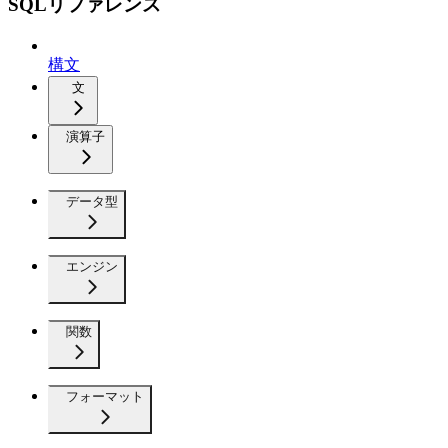
SQLリファレンス
構文
文
演算子
データ型
エンジン
関数
フォーマット