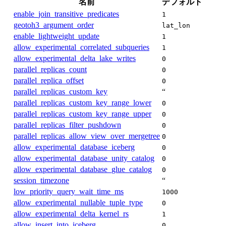
名前
デフォルト
enable_join_transitive_predicates
1
geotoh3_argument_order
lat_lon
enable_lightweight_update
1
allow_experimental_correlated_subqueries
1
allow_experimental_delta_lake_writes
0
parallel_replicas_count
0
parallel_replica_offset
0
parallel_replicas_custom_key
“
parallel_replicas_custom_key_range_lower
0
parallel_replicas_custom_key_range_upper
0
parallel_replicas_filter_pushdown
0
parallel_replicas_allow_view_over_mergetree
0
allow_experimental_database_iceberg
0
allow_experimental_database_unity_catalog
0
allow_experimental_database_glue_catalog
0
session_timezone
“
low_priority_query_wait_time_ms
1000
allow_experimental_nullable_tuple_type
0
allow_experimental_delta_kernel_rs
1
allow_insert_into_iceberg
0