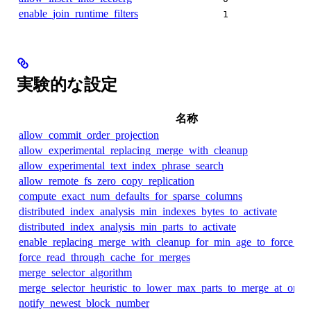
enable_join_runtime_filters
1
実験的な設定
名称
allow_commit_order_projection
allow_experimental_replacing_merge_with_cleanup
allow_experimental_text_index_phrase_search
allow_remote_fs_zero_copy_replication
compute_exact_num_defaults_for_sparse_columns
distributed_index_analysis_min_indexes_bytes_to_activate
distributed_index_analysis_min_parts_to_activate
enable_replacing_merge_with_cleanup_for_min_age_to_force_me
force_read_through_cache_for_merges
merge_selector_algorithm
merge_selector_heuristic_to_lower_max_parts_to_merge_at_once
notify_newest_block_number