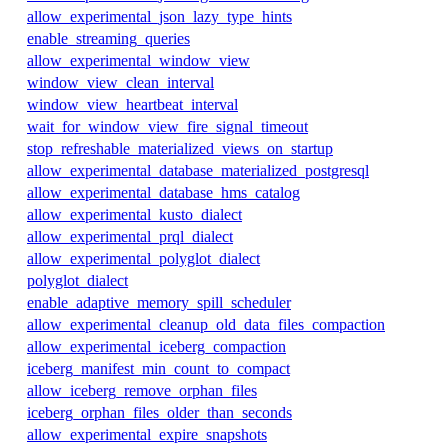
allow_experimental_json_lazy_type_hints
enable_streaming_queries
allow_experimental_window_view
window_view_clean_interval
window_view_heartbeat_interval
wait_for_window_view_fire_signal_timeout
stop_refreshable_materialized_views_on_startup
allow_experimental_database_materialized_postgresql
allow_experimental_database_hms_catalog
allow_experimental_kusto_dialect
allow_experimental_prql_dialect
allow_experimental_polyglot_dialect
polyglot_dialect
enable_adaptive_memory_spill_scheduler
allow_experimental_cleanup_old_data_files_compaction
allow_experimental_iceberg_compaction
iceberg_manifest_min_count_to_compact
allow_iceberg_remove_orphan_files
iceberg_orphan_files_older_than_seconds
allow_experimental_expire_snapshots