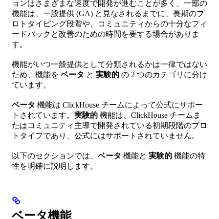
ョンはさまざまな速度で開発が進むことが多く、一部の
機能は、一般提供 (GA) と見なされるまでに、長期のプ
ロトタイピング段階や、コミュニティからの十分なフィ
ードバックと改善のための時間を要する場合がありま
す。
機能がいつ一般提供として分類されるかは一律ではない
ため、機能を
ベータ
と
実験的
の 2 つのカテゴリに分け
ています。
ベータ
機能は ClickHouse チームによって公式にサポー
トされています。
実験的
機能は、ClickHouse チームま
たはコミュニティ主導で開発されている初期段階のプロ
トタイプであり、公式にはサポートされていません。
以下のセクションでは、
ベータ
機能と
実験的
機能の特
性を明確に説明します。
ベータ機能