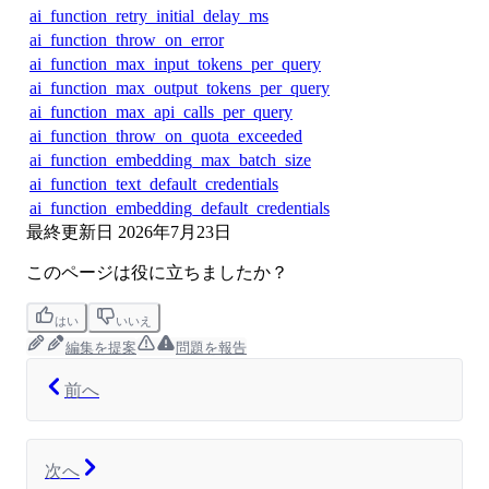
ai_function_retry_initial_delay_ms
ai_function_throw_on_error
ai_function_max_input_tokens_per_query
ai_function_max_output_tokens_per_query
ai_function_max_api_calls_per_query
ai_function_throw_on_quota_exceeded
ai_function_embedding_max_batch_size
ai_function_text_default_credentials
ai_function_embedding_default_credentials
最終更新日
2026年7月23日
このページは役に立ちましたか？
はい
いいえ
編集を提案
問題を報告
前へ
次へ