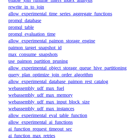
enable_join_runtime_filters_index_analysis
rewrite_in_to_join
allow_experimental_time_series_aggregate_functions
promql_database
promql_table
promql_evaluation_time
allow_experimental_paimon_storage_engine
paimon_target_snapshot_id
max_consume_snapshots
use_paimon_partition_pruning
allow_experimental_object_storage_queue_hive_partitioning
query_plan_optimize_join_order_algorithm
allow_experimental_database_paimon_rest_catalog
webassembly_udf_max_fuel
webassembly_udf_max_memory
webassembly_udf_max_input_block_size
webassembly_udf_max_instances
allow_experimental_eval_table_function
allow_experimental_ai_functions
ai_function_request_timeout_sec
ai_function_max_retries