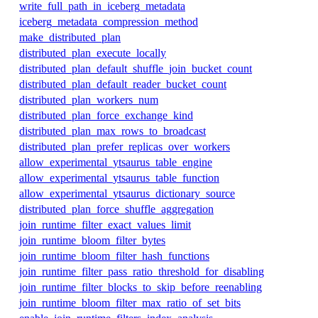
write_full_path_in_iceberg_metadata
iceberg_metadata_compression_method
make_distributed_plan
distributed_plan_execute_locally
distributed_plan_default_shuffle_join_bucket_count
distributed_plan_default_reader_bucket_count
distributed_plan_workers_num
distributed_plan_force_exchange_kind
distributed_plan_max_rows_to_broadcast
distributed_plan_prefer_replicas_over_workers
allow_experimental_ytsaurus_table_engine
allow_experimental_ytsaurus_table_function
allow_experimental_ytsaurus_dictionary_source
distributed_plan_force_shuffle_aggregation
join_runtime_filter_exact_values_limit
join_runtime_bloom_filter_bytes
join_runtime_bloom_filter_hash_functions
join_runtime_filter_pass_ratio_threshold_for_disabling
join_runtime_filter_blocks_to_skip_before_reenabling
join_runtime_bloom_filter_max_ratio_of_set_bits