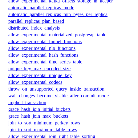
allow_experimental_kafka_offsets_storage_in_keeper
automatic_parallel_replicas_mode
automatic_parallel_replicas_min_bytes_per_replica
parallel_replicas_plan_based
distributed_index_analysis
allow_experimental_materialized_postgresql_table
allow_experimental_funnel_functions
allow_experimental_nlp_functions
allow_experimental_hash_functions
allow_experimental_time_series_table
unique_key_max_encoded_size
allow_experimental_unique_key
allow_experimental_codecs
throw_on_unsupported_query_inside_transaction
wait_changes_become_visible_after_commit_mode
implicit_transaction
grace_hash_join_initial_buckets
grace_hash_join_max_buckets
join_to_sort_minimum_perkey_rows
join_to_sort_maximum_table_rows
allow_experimental_join_right_table_sorting