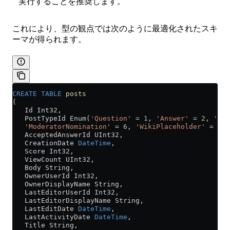
実行することを推奨します。
これにより、型の観点では次のように最適化されたスキ
ーマが得られます。
CREATE
 TABLE
 posts
(
   Id Int32,
   PostTypeId Enum(
'Question'
 =
 1
, 
'Answer'
 =
 2
, 
'Wik
   'ModeratorNomination'
 =
 6
, 
'WikiPlaceholder'
 =
 7
, 
   AcceptedAnswerId UInt32,
   CreationDate 
DateTime
,
   Score Int32,
   ViewCount UInt32,
   Body String,
   OwnerUserId Int32,
   OwnerDisplayName String,
   LastEditorUserId Int32,
   LastEditorDisplayName String,
   LastEditDate 
DateTime
,
   LastActivityDate 
DateTime
,
   Title String,