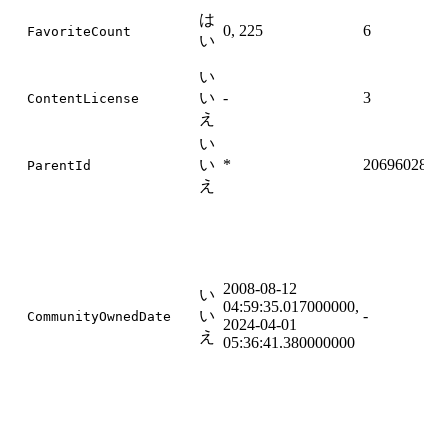
は
0, 225
6
は
FavoriteCount
い
い
い
い
-
3
ContentLicense
え
え
い
い
*
20696028
は
ParentId
え
2008-08-12
い
04:59:35.017000000,
い
-
は
CommunityOwnedDate
2024-04-01
え
05:36:41.380000000