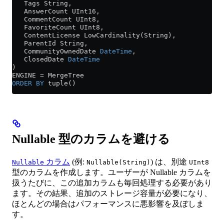
   Tags String,
   AnswerCount UInt16,
   CommentCount UInt8,
   FavoriteCount UInt8,
   ContentLicense LowCardinality(String),
   ParentId String,
   CommunityOwnedDate 
DateTime
,
   ClosedDate 
DateTime
)
ENGINE 
=
 MergeTree
ORDER BY
 tuple()
Nullable 型のカラムを避ける
カラム
(例:
) は、別途
Nullable
Nullable(String)
UInt8
型のカラムを作成します。ユーザーが Nullable カラムを
扱うたびに、この追加カラムも毎回処理する必要があり
ます。その結果、追加のストレージ容量が必要になり、
ほとんどの場合はパフォーマンスに悪影響を及ぼしま
す。