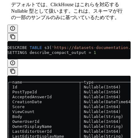
デフォルトでは、ClickHouse はこれらを対応する
Nullable 型として扱います。これは、スキーマが行
の一部のサンプルのみに基づいているためです。
DESCRIBE 
TABLE
 s3(
'https://datasets-documentation.s3.
SETTINGS describe_compact_output 
=
 1
┌─name───────────────────────┬─type──────────────────
│ Id                         │ Nullable(Int64)       
│ PostTypeId                 │ Nullable(Int64)       
│ AcceptedAnswerId           │ Nullable(Int64)       
│ CreationDate               │ Nullable(DateTime64(3,
│ Score                      │ Nullable(Int64)       
│ ViewCount                  │ Nullable(Int64)       
│ Body                       │ Nullable(String)      
│ OwnerUserId                │ Nullable(Int64)       
│ OwnerDisplayName           │ Nullable(String)      
│ LastEditorUserId           │ Nullable(Int64)       
│ LastEditorDisplayName      │ Nullable(String)      