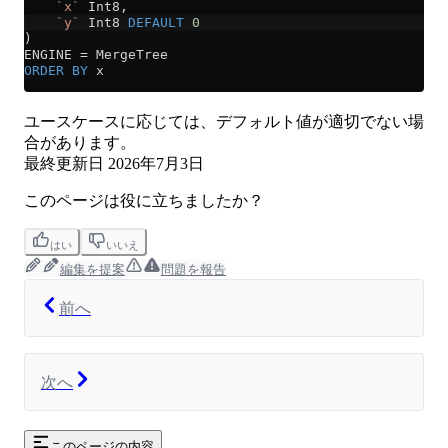
    `x`
 Int8,
    `y`
 Int8 
DEFAULT
 0
)
ENGINE 
=
 MergeTree
ORDER BY
 x
ユースケースに応じては、デフォルト値が適切でない場
合があります。
最終更新日
2026年7月3日
このページは役に立ちましたか？
はい
いいえ
編集を提案
問題を報告
前へ
次へ
このページの内容