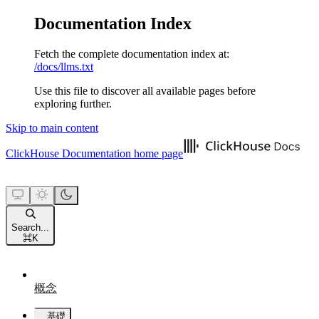
Documentation Index
Fetch the complete documentation index at:
/docs/llms.txt
Use this file to discover all available pages before
exploring further.
Skip to main content
ClickHouse Documentation
home page
Search...
⌘
K
概念
基礎