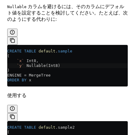
カラムを避けるには、そのカラムにデフォル
Nullable
ト値を設定することを検討してください。たとえば、次
のようにする代わりに:
CREATE
 TABLE
 default
.
sample
(
    `x`
 Int8,
    `y`
 Nullable(Int8)
)
ENGINE 
=
 MergeTree
ORDER BY
 x
使用する
CREATE
 TABLE
 default
.sample2
(