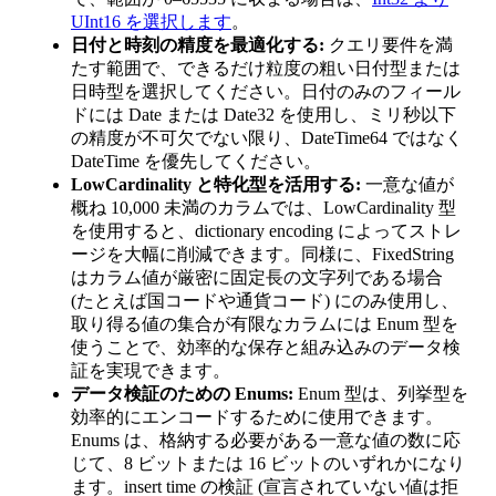
UInt16 を選択します
。
日付と時刻の精度を最適化する:
クエリ要件を満
たす範囲で、できるだけ粒度の粗い日付型または
日時型を選択してください。日付のみのフィール
ドには Date または Date32 を使用し、ミリ秒以下
の精度が不可欠でない限り、DateTime64 ではなく
DateTime を優先してください。
LowCardinality と特化型を活用する:
一意な値が
概ね 10,000 未満のカラムでは、LowCardinality 型
を使用すると、dictionary encoding によってストレ
ージを大幅に削減できます。同様に、FixedString
はカラム値が厳密に固定長の文字列である場合
(たとえば国コードや通貨コード) にのみ使用し、
取り得る値の集合が有限なカラムには Enum 型を
使うことで、効率的な保存と組み込みのデータ検
証を実現できます。
データ検証のための Enums:
Enum 型は、列挙型を
効率的にエンコードするために使用できます。
Enums は、格納する必要がある一意な値の数に応
じて、8 ビットまたは 16 ビットのいずれかになり
ます。insert time の検証 (宣言されていない値は拒