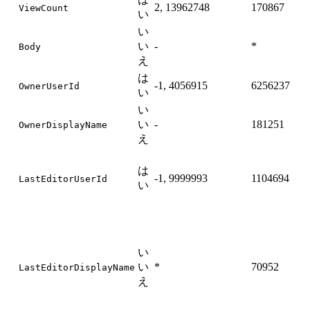
2, 13962748
170867
ViewCount
い
え
い
い
い
-
*
Body
え
え
は
は
-1, 4056915
6256237
OwnerUserId
い
い
い
-
181251
は
OwnerDisplayName
え
は
あ
-1, 9999993
1104694
LastEditorUserId
い
い
い
*
70952
は
LastEditorDisplayName
え