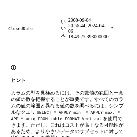
2008-09-04
い
20:56:44, 2024-04-
い
は
*
ClosedDate
06
え
18:49:25.393000000
ヒント
カラムの型を見極めるには、その数値の範囲と一意
の値の数を把握することが重要です。すべてのカラ
ムの値の範囲と異なる値の数を調べるには、シンプ
ルなクエリ
SELECT * APPLY min, * APPLY max, *
を使用で
APPLY uniq FROM table FORMAT Vertical
きます。ただし、これはコストが高くなる可能性が
あるため、より小さいデータのサブセットに対して