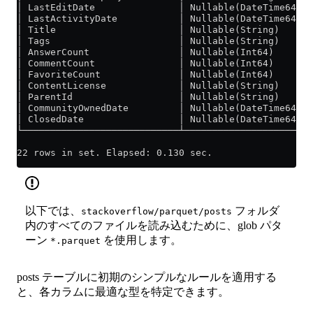
│ LastEditDate               │ Nullable(DateTime64(3,
│ LastActivityDate           │ Nullable(DateTime64(3,
│ Title                      │ Nullable(String)      
│ Tags                       │ Nullable(String)      
│ AnswerCount                │ Nullable(Int64)       
│ CommentCount               │ Nullable(Int64)       
│ FavoriteCount              │ Nullable(Int64)       
│ ContentLicense             │ Nullable(String)      
│ ParentId                   │ Nullable(String)      
│ CommunityOwnedDate         │ Nullable(DateTime64(3,
│ ClosedDate                 │ Nullable(DateTime64(3,
└────────────────────────────┴───────────────────────
22 rows in set. Elapsed: 0.130 sec.
以下では、
フォルダ
stackoverflow/parquet/posts
内のすべてのファイルを読み込むために、glob パタ
ーン
を使用します。
*.parquet
posts テーブルに初期のシンプルなルールを適用する
と、各カラムに最適な型を特定できます。