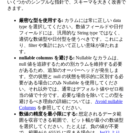
いくつかのシンプルな指針で、スキーマを大きく改善で
きます。
厳密な型を使用する:
カラムには常に正しい data
type を選択してください。数値フィールドや日付
フィールドには、汎用的な String type ではなく、
適切な数値型や日付型を使うべきです。これによ
り、filter や集計において正しい意味が保たれま
す。
nullable columns を避ける:
Nullable なカラムは、
null 値を追跡するための別カラムを維持する必要
があるため、追加のオーバーヘッドが発生しま
す。空の状態と null の状態を明示的に区別する必
要がある場合にのみ Nullable を使用してくださ
い。それ以外では、通常はデフォルト値やゼロ相
当の値で十分です。必要な場合を除いてこの型を
避けるべき理由の詳細については、
Avoid nullable
Columns
を参照してください。
数値の精度を最小限にする:
想定されるデータ範
囲を収容できる範囲で、ビット幅が最小の数値型
を選択してください。たとえば、負の値が不要
で、範囲が 0–65535 に収まる場合は、
Int32 より