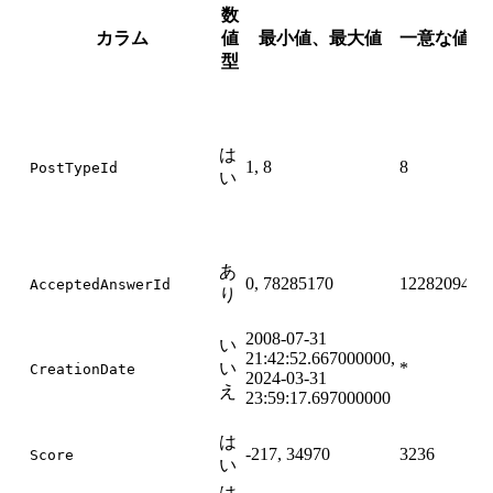
数
カラム
値
最小値、最大値
一意な値
N
型
は
な
1, 8
8
PostTypeId
い
あ
あ
0, 78285170
12282094
AcceptedAnswerId
り
2008-07-31
い
い
21:42:52.667000000,
い
*
CreationDate
2024-03-31
え
え
23:59:17.697000000
は
い
-217, 34970
3236
Score
い
え
は
い