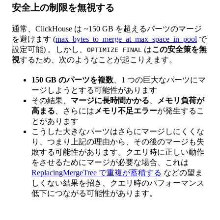
安全上の制限を無視する
通常、ClickHouse は ~150 GB を超えるパーツのマージ
を避けます (
max_bytes_to_merge_at_max_space_in_pool
で
設定可能) 。しかし、
は
この安全策を無
OPTIMIZE FINAL
視
するため、次のようなことが起こりえます。
150 GB のパーツを複数
、1 つの巨大なパーツにマ
ージしようとする可能性があります
その結果、
マージに長時間かかる
、
メモリ負荷が
高まる
、さらには
メモリ不足エラー
が発生するこ
とがあります
こうした大きなパーツはさらにマージしにくくな
り、つまり上記の理由から、その後のマージも失
敗する可能性があります。クエリ時に正しい動作
をさせるためにマージが必要な場合、これは
ReplacingMergeTree で重複が蓄積する
などの望ま
しくない結果を招き、クエリ時のパフォーマンス
低下につながる可能性があります。