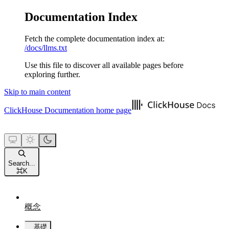
Documentation Index
Fetch the complete documentation index at:
/docs/llms.txt
Use this file to discover all available pages before
exploring further.
Skip to main content
ClickHouse Documentation
home page
Search...
⌘
K
概念
基礎