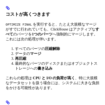
コストが高くつきます
を実行すると、たとえ大規模なマージ
OPTIMIZE FINAL
がすでに行われていても、ClickHouse はアクティブな
す
べて
のパーツを
1つのパーツ
へ強制的にマージします。
これには次の処理が伴います。
すべてのパーツの
圧縮解除
データの
マージ
再圧縮
最終的なパーツのディスクまたはオブジェクトス
トレージへの
書き込み
これらの処理は
CPU と I/O の負荷が高く
、特に大規模
なデータセットを扱う場合には、システムに大きな負担
をかける可能性があります。