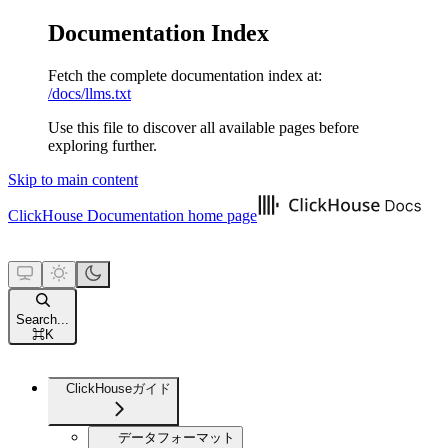
Documentation Index
Fetch the complete documentation index at:
/docs/llms.txt
Use this file to discover all available pages before
exploring further.
Skip to main content
ClickHouse Documentation
home page
Search...
⌘
K
ClickHouseガイド
データフォーマット