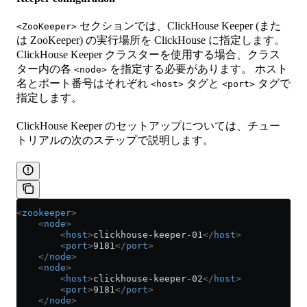
セクションでは、ClickHouse Keeper (また
<ZooKeeper>
は ZooKeeper) の実行場所を ClickHouse に指定します。
ClickHouse Keeper クラスターを使用する場合、クラス
ター内の各
を指定する必要があります。 ホスト
<node>
名とポート番号はそれぞれ
タグと
タグで
<host>
<port>
指定します。
ClickHouse Keeper のセットアップについては、チュー
トリアルの次のステップで説明します。
<
zookeeper
>
    <
node
>
        <
host
>
clickhouse-keeper-01
</
host
>
        <
port
>
9181
</
port
>
    </
node
>
    <
node
>
        <
host
>
clickhouse-keeper-02
</
host
>
        <
port
>
9181
</
port
>
    </
node
>