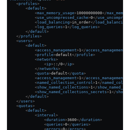
    <
profiles
>
        <
default
>
            <
max_memory_usage
>
10000000000
</
max_memory
            <
use_uncompressed_cache
>
0
</
use_uncompress
            <
load_balancing
>
in_order
</
load_balancing
>
            <
log_queries
>
1
</
log_queries
>
        </
default
>
    </
profiles
>
    <
users
>
        <
default
>
            <
access_management
>
1
</
access_management
>
            <
profile
>
default
</
profile
>
            <
networks
>
                <
ip
>
::/0
</
ip
>
            </
networks
>
            <
quota
>
default
</
quota
>
            <
access_management
>
1
</
access_management
>
            <
named_collection_control
>
1
</
named_collec
            <
show_named_collections
>
1
</
show_named_col
            <
show_named_collections_secrets
>
1
</
show_n
        </
default
>
    </
users
>
    <
quotas
>
        <
default
>
            <
interval
>
                <
duration
>
3600
</
duration
>
                <
queries
>
0
</
queries
>
                <
errors
>
0
</
errors
>