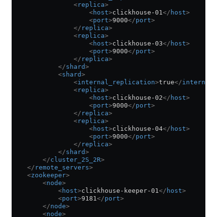
                <
replica
>
                    <
host
>
clickhouse-01
</
host
>
                    <
port
>
9000
</
port
>
                </
replica
>
                <
replica
>
                    <
host
>
clickhouse-03
</
host
>
                    <
port
>
9000
</
port
>
                </
replica
>
            </
shard
>
            <
shard
>
                <
internal_replication
>
true
</
internal_
                <
replica
>
                    <
host
>
clickhouse-02
</
host
>
                    <
port
>
9000
</
port
>
                </
replica
>
                <
replica
>
                    <
host
>
clickhouse-04
</
host
>
                    <
port
>
9000
</
port
>
                </
replica
>
            </
shard
>
        </
cluster_2S_2R
>
    </
remote_servers
>
    <
zookeeper
>
        <
node
>
            <
host
>
clickhouse-keeper-01
</
host
>
            <
port
>
9181
</
port
>
        </
node
>
        <
node
>