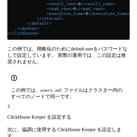
                <
result_rows
>
0
</
result_rows
>
                <
read_rows
>
0
</
read_rows
>
                <
execution_time
>
0
</
execution_time
>
            </
interval
>
        </
default
>
    </
quotas
>
</
clickhouse
>
この例では、簡略化のためにdefault userをパスワードな
しで設定しています。 実際の運用では、この設定は推
奨されません。
この例では、
ファイルはクラスター内の
users.xml
すべてのノードで同一です。
3
ClickHouse Keeper を設定する
次に、協調に使用する ClickHouse Keeper を設定しま
す。