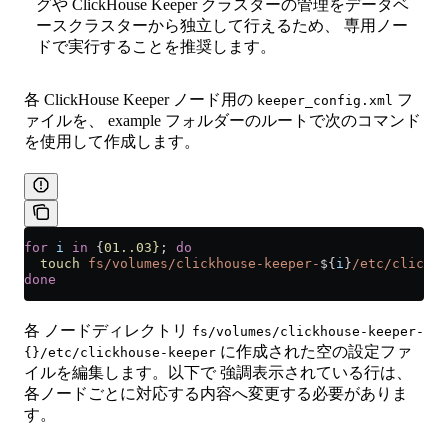
グや ClickHouse Keeper クラスターの管理をデータベ
ースクラスターから独立して行えるため、 専用ノー
ドで実行することを推奨します。
各 ClickHouse Keeper ノード用の
フ
keeper_config.xml
ァイルを、 example フォルダーのルートで次のコマンド
を使用して作成します。
for
 i
 in
 {
01..03}
; 
do
  touch
 fs/volumes/clickhouse-keeper-
${
i
}
/etc/clickho
done
各 ノードディレクトリ
fs/volumes/clickhouse-keeper-
に作成された空の設定ファ
{}/etc/clickhouse-keeper
イルを編集します。以下で 強調表示されている行は、
各ノードごとに対応する内容へ変更する必要がありま
す。