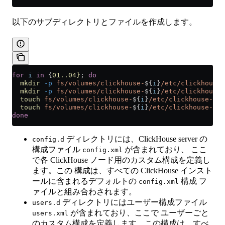
以下のサブディレクトリとファイルを作成します。
for
 i
 in
 {
01..04}
; 
do
  mkdir
 -p
 fs/volumes/clickhouse-
${
i
}
/etc/clickhouse-
  mkdir
 -p
 fs/volumes/clickhouse-
${
i
}
/etc/clickhouse-
  touch
 fs/volumes/clickhouse-
${
i
}
/etc/clickhouse-ser
  touch
 fs/volumes/clickhouse-
${
i
}
/etc/clickhouse-ser
done
ディレクトリには、ClickHouse server の
config.d
構成ファイル
が含まれており、 ここ
config.xml
で各 ClickHouse ノード用のカスタム構成を定義し
ます。この 構成は、すべての ClickHouse インスト
ールに含まれるデフォルトの
構成 フ
config.xml
ァイルと組み合わされます。
ディレクトリにはユーザー構成ファイル
users.d
が含まれており、ここで ユーザーごと
users.xml
のカスタム構成を定義します。この構成は、すべ