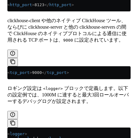
<
http_port
>
8123
</
http_port
>
clickhouse-client や他のネイティブ ClickHouse ツール、
ならびに clickhouse-server と他の clickhouse-servers の間
で ClickHouse のネイティブプロトコルによる通信に使
用される TCP ポートは、
に設定されています。
9000
<
tcp_port
>
9000
</
tcp_port
>
ロギング設定は
ブロックで定義します。以下
<logger>
の設定例では、1000M に達すると最大3回ロールオーバ
ーするデバッグログが設定されます。
<
logger
>