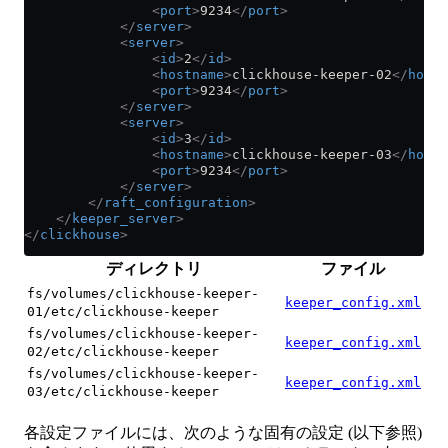
                <
port
>
9234
</
port
>
            </
server
>
            <
server
>
                <
id
>
2
</
id
>
                <
hostname
>
clickhouse-keeper-02
</
hostn
                <
port
>
9234
</
port
>
            </
server
>
            <
server
>
                <
id
>
3
</
id
>
                <
hostname
>
clickhouse-keeper-03
</
hostn
                <
port
>
9234
</
port
>
            </
server
>
        </
raft_configuration
>
    </
keeper_server
>
</
clickhouse
>
ディレクトリ
ファイル
fs/volumes/clickhouse-keeper-
keeper_config.xml
01/etc/clickhouse-keeper
fs/volumes/clickhouse-keeper-
keeper_config.xml
02/etc/clickhouse-keeper
fs/volumes/clickhouse-keeper-
keeper_config.xml
03/etc/clickhouse-keeper
各設定ファイルには、次のような固有の設定 (以下参照)