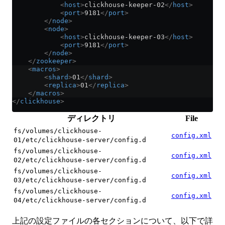
            <
host
>
clickhouse-keeper-02
</
host
>
            <
port
>
9181
</
port
>
        </
node
>
        <
node
>
            <
host
>
clickhouse-keeper-03
</
host
>
            <
port
>
9181
</
port
>
        </
node
>
    </
zookeeper
>
    <
macros
>
        <
shard
>
01
</
shard
>
        <
replica
>
01
</
replica
>
    </
macros
>
</
clickhouse
>
ディレクトリ
File
fs/volumes/clickhouse-
config.xml
01/etc/clickhouse-server/config.d
fs/volumes/clickhouse-
config.xml
02/etc/clickhouse-server/config.d
fs/volumes/clickhouse-
config.xml
03/etc/clickhouse-server/config.d
fs/volumes/clickhouse-
config.xml
04/etc/clickhouse-server/config.d
上記の設定ファイルの各セクションについて、以下で詳