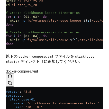
mkdir
 cluster_2S_2R
cd
 cluster_2S_2R
# Create clickhouse-keeper directories
for
 i
 in
 {
01..03}
; 
do
  mkdir
 -p
 fs/volumes/clickhouse-keeper-
${
i
}
/etc/clic
done
# Create clickhouse-server directories
for
 i
 in
 {
01..04}
; 
do
  mkdir
 -p
 fs/volumes/clickhouse-
${
i
}
/etc/clickhouse-
done
以下の
ファイルを
docker-compose.yml
clickhouse-
ディレクトリに追加してください。
cluster
docker-compose.yml
version
: 
'3.8'
services
:
  clickhouse-01
:
    image
: 
"clickhouse/clickhouse-server:latest"
    user
: 
"101:101"