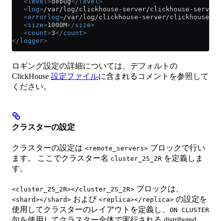
   <
level
>
debug
</
level
>
   <
log
>
/var/log/clickhouse-server/clickhouse-server.
   <
errorlog
>
/var/log/clickhouse-server/clickhouse-se
   <
size
>
1000M
</
size
>
   <
count
>
3
</
count
>
</
logger
>
ロギング設定の詳細については、デフォルトの
ClickHouse
設定ファイル
に含まれるコメントを参照して
ください。
クラスターの設定
クラスターの設定は
ブロックで行い
<remote_servers>
ます。 ここでクラスター名
を定義しま
cluster_2S_2R
す。
ブロックは、
<cluster_2S_2R></cluster_2S_2R>
および
の設定を
<shard></shard>
<replica></replica>
使用してクラスターのレイアウトを定義し、
ON CLUSTER
句を使用してクラスター全体で実行される distributed