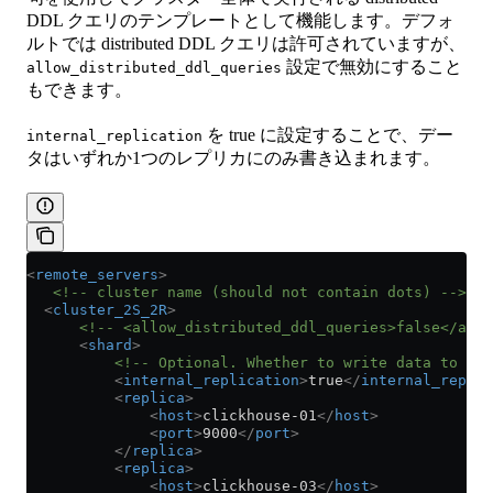
DDL クエリのテンプレートとして機能します。デフォ
ルトでは distributed DDL クエリは許可されていますが、
設定で無効にすること
allow_distributed_ddl_queries
もできます。
を true に設定することで、デー
internal_replication
タはいずれか1つのレプリカにのみ書き込まれます。
<
remote_servers
>
   <!-- cluster name (should not contain dots) -->
  <
cluster_2S_2R
>
      <!-- <allow_distributed_ddl_queries>false</all
      <
shard
>
          <!-- Optional. Whether to write data to jus
          <
internal_replication
>
true
</
internal_replic
          <
replica
>
              <
host
>
clickhouse-01
</
host
>
              <
port
>
9000
</
port
>
          </
replica
>
          <
replica
>
              <
host
>
clickhouse-03
</
host
>