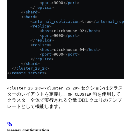
              <
port
>
9000
</
port
>
          </
replica
>
      </
shard
>
      <
shard
>
          <
internal_replication
>
true
</
internal_replic
          <
replica
>
              <
host
>
clickhouse-02
</
host
>
              <
port
>
9000
</
port
>
          </
replica
>
          <
replica
>
              <
host
>
clickhouse-04
</
host
>
              <
port
>
9000
</
port
>
          </
replica
>
      </
shard
>
  </
cluster_2S_2R
>
</
remote_servers
>
セクションはクラス
<cluster_2S_2R></cluster_2S_2R>
ターのレイアウトを定義し、
句を使用して
ON CLUSTER
クラスター全体で実行される分散 DDL クエリのテンプ
レートとして機能します。
Keeper configuration