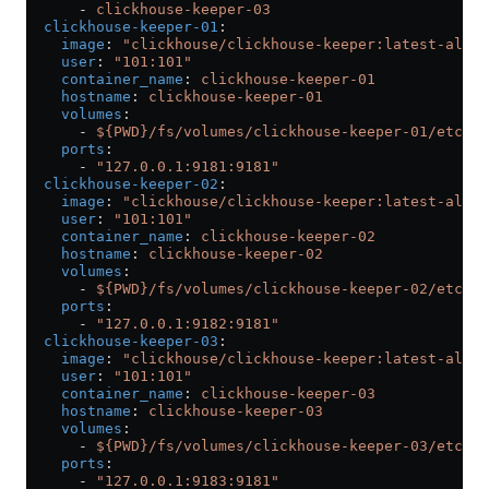
      - 
clickhouse-keeper-03
  clickhouse-keeper-01
:
    image
: 
"clickhouse/clickhouse-keeper:latest-alpin
    user
: 
"101:101"
    container_name
: 
clickhouse-keeper-01
    hostname
: 
clickhouse-keeper-01
    volumes
:
      - 
${PWD}/fs/volumes/clickhouse-keeper-01/etc/cl
    ports
:
      - 
"127.0.0.1:9181:9181"
  clickhouse-keeper-02
:
    image
: 
"clickhouse/clickhouse-keeper:latest-alpin
    user
: 
"101:101"
    container_name
: 
clickhouse-keeper-02
    hostname
: 
clickhouse-keeper-02
    volumes
:
      - 
${PWD}/fs/volumes/clickhouse-keeper-02/etc/cl
    ports
:
      - 
"127.0.0.1:9182:9181"
  clickhouse-keeper-03
:
    image
: 
"clickhouse/clickhouse-keeper:latest-alpin
    user
: 
"101:101"
    container_name
: 
clickhouse-keeper-03
    hostname
: 
clickhouse-keeper-03
    volumes
:
      - 
${PWD}/fs/volumes/clickhouse-keeper-03/etc/cl
    ports
:
      - 
"127.0.0.1:9183:9181"