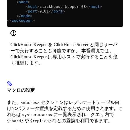
    <
node
>
        <
host
>
clickhouse-keeper-03
</
host
>
        <
port
>
9181
</
port
>
    </
node
>
</
zookeeper
>
ClickHouse Keeper を ClickHouse Server と同じサーバ
ーで実行することも可能ですが、 本番環境では、
ClickHouse Keeper は専用ホストで実行することを強
く推奨します。
マクロの設定
また、
セクションはレプリケートテーブル向
<macros>
けのパラメータ置換を定義するために使用されます。こ
れらは
に一覧表示され、クエリ内で
system.macros
や
などの置換を利用できます。
{shard}
{replica}