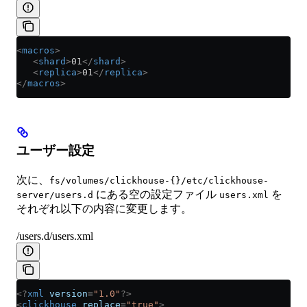
<
macros
>
   <
shard
>
01
</
shard
>
   <
replica
>
01
</
replica
>
</
macros
>
ユーザー設定
次に、
fs/volumes/clickhouse-{}/etc/clickhouse-
にある空の設定ファイル
を
server/users.d
users.xml
それぞれ以下の内容に変更します。
/users.d/users.xml
<?
xml
 version
=
"1.0"
?>
<
clickhouse
 replace
=
"true"
>